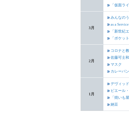
「仮面ラ
みんなの
as a Service
3月
「新世紀エ
「ポケッ
コロナと
佐藤可士
2月
マスク
カレーパ
デヴィッ
ピエール
1月
「焼いも
納豆