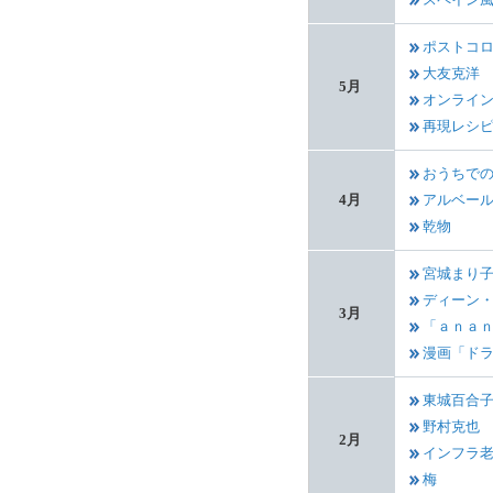
ポストコ
大友克洋
5月
オンライ
再現レシ
おうちで
4月
アルベー
乾物
宮城まり
ディーン・
3月
「ａｎａ
漫画「ド
東城百合
野村克也
2月
インフラ
梅