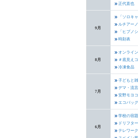
正代直也
「ソロキ
ルチアー
9月
「ヒプノ
時刻表
オンライ
8月
＃底見え
冷凍食品
子どもと
デマ・流
7月
安野モヨ
エコバッ
学校の宿
ドリフタ
6月
テレワー
スペイン