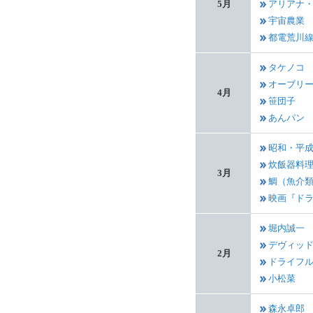
5月
アリアナ
宇宙農業
都電荒川
タケノコ
オーブリ
4月
笹団子
あんパン
昭和・平
炊飯器料
3月
鯛（魚介
映画『ド
堀内誠一
デヴィッ
2月
ドライフ
小松菜
森永卓郎