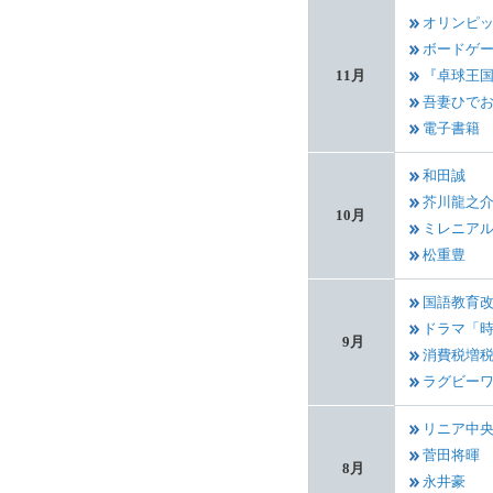
オリンピッ
ボードゲ
11月
『卓球王
吾妻ひで
電子書籍
和田誠
芥川龍之
10月
ミレニア
松重豊
国語教育
ドラマ「
9月
消費税増
ラグビー
リニア中
菅田将暉
8月
永井豪