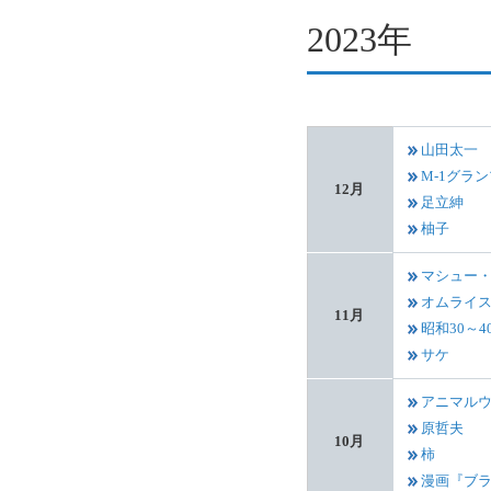
2023年
山田太一
M-1グラ
12月
足立紳
柚子
マシュー
オムライ
11月
昭和30～
サケ
アニマル
原哲夫
10月
柿
漫画『ブ