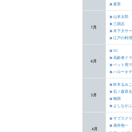
麦茶
山本太郎
三国志
7月
木下大サ
江戸の料
5G
高齢者ド
6月
ペット用
ハローキ
鈴木るみ
石ノ森章
5月
梅雨
よしなが
サブスク
酒井抱一
4月