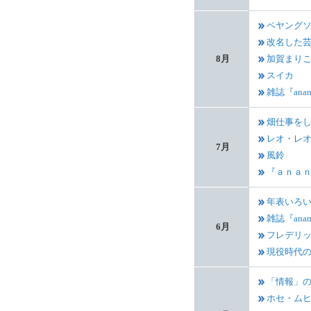
ペヤング
改名した
8月
加賀まり
スイカ
雑誌『an
畑仕事を
レオ・レ
7月
風鈴
『ａｎａ
年表いろ
雑誌『ana
6月
フレデリ
現役時代
「情報」
ホセ・ム