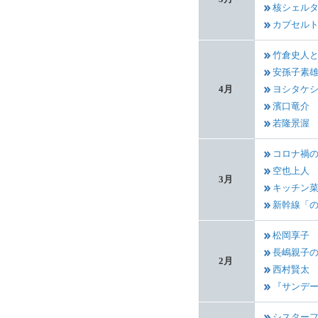
核シェル
カプセル
竹倉史人
安孫子素
4月
ヨシタケ
濱口竜介
若隆景渥
コロナ禍
空也上人
3月
キッチン
新幹線「
松岡享子
長嶋親子
2月
西村賢太
『サンデ
シスター