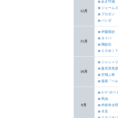
あき竹城
ジェーム
12月
プロボノ
パンダ
伊藤亜紗
タイパ
11月
飛蚊症
ＣＯＭＩ
ジャン＝
森見登美
10月
空飛ぶ車
漫画『ベ
A･F･ボー
馬油
9月
伊坂幸太
月見
スタジオ