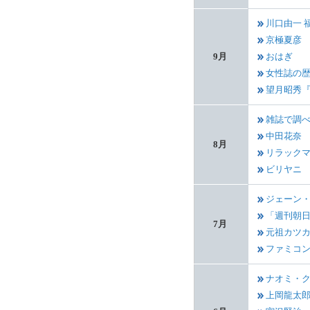
川口由一 
京極夏彦
9月
おはぎ
女性誌の
望月昭秀
雑誌で調
中田花奈
8月
リラック
ビリヤニ
ジェーン
「週刊朝
7月
元祖カツ
ファミコ
ナオミ・
上岡龍太