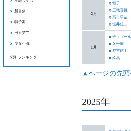
年越しそば
種子
三宅香帆
新嘗祭
2月
高市早苗
獅子舞
堀井雄二
円谷英二
金（ゴー
少女小説
久米宏
1月
都市鉱山
索引ランキング
絵馬
▲ページの先頭
2025年