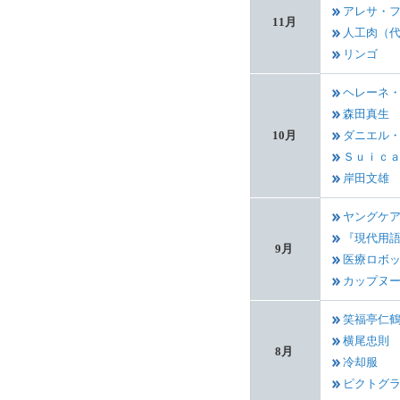
アレサ・
11月
人工肉（
リンゴ
ヘレーネ
森田真生
10月
ダニエル
Ｓｕｉｃ
岸田文雄
ヤングケ
『現代用
9月
医療ロボ
カップヌ
笑福亭仁
横尾忠則
8月
冷却服
ピクトグ