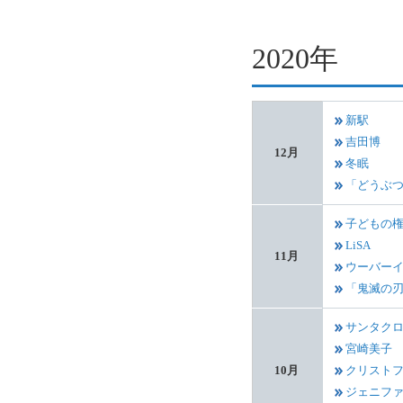
2020年
新駅
吉田博
12月
冬眠
「どうぶ
子どもの
LiSA
11月
ウーバー
「鬼滅の
サンタク
宮崎美子
10月
クリスト
ジェニフ