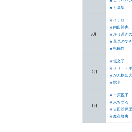
コッペパ
万葉集
イチロー
内田裕也
3月
座り過ぎ
花見ので
県民性
堀文子
メリー・
2月
がん探知
駅名
市原悦子
東ちづる
1月
吉田沙保
魔夜峰央