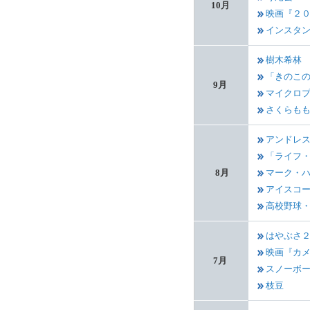
10月
映画『２
インスタ
樹木希林
「きのこの
9月
マイクロ
さくらも
アンドレ
「ライフ・
8月
マーク・
アイスコ
高校野球
はやぶさ
映画『カ
7月
スノーボ
枝豆