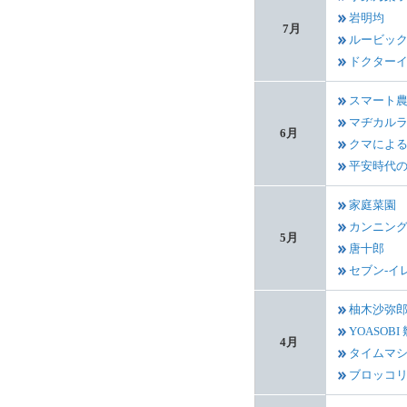
岩明均
7月
ルービッ
ドクター
スマート
マヂカル
6月
クマによ
平安時代
家庭菜園
カンニン
5月
唐十郎
セブン‐イ
柚木沙弥
YOASOB
4月
タイムマ
ブロッコ