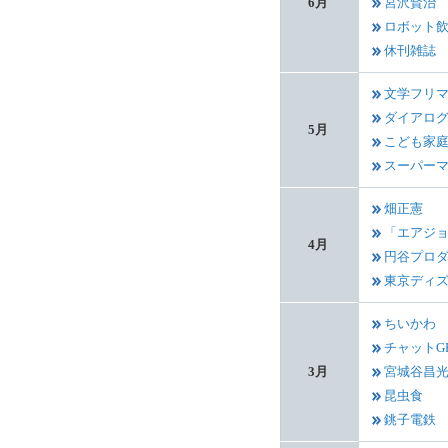
6月
宮沢賢治
ロボット
休刊雑誌
文学フリ
ダイアロ
5月
こども家
スーパー
畑正憲
「エアジ
4月
円谷プロ
東京ディ
ちいかわ
チャットG
3月
宮城谷昌
昆虫食
銚子電鉄