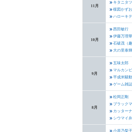
キタニタ
11月
楳図かず
ハローキ
西田敏行
伊藤万理
10月
石破茂（
大の里泰
五味太郎
マルカン
9月
平成米騒
ゲーム雑
松岡正剛
ブラック
8月
カッター
シウマイ
小原乃梨