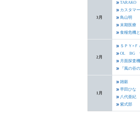
TARAKO
カスタマー
3月
鳥山明
末期医療
食糧危機
ＳＰＹ×Ｆ
OL BG
2月
月面探査
『風の谷
雑穀
早田ひな
1月
八代亜紀
紫式部