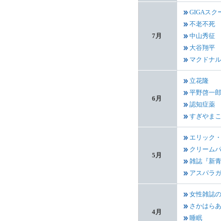
GIGAス
不老不死
7月
中山秀征
大谷翔平
マクドナ
立花隆
平野啓一
6月
認知症薬
すぎやま
エリック
クリーム
5月
雑誌『新
アスパラ
女性雑誌
さかはら
4月
睡眠