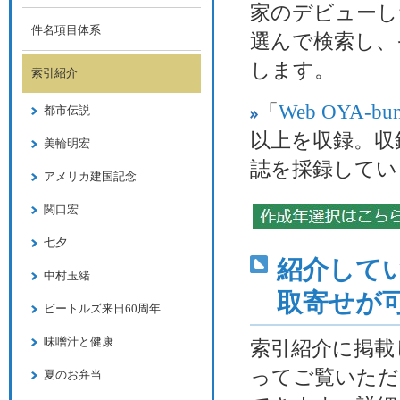
家のデビューし
件名項目体系
選んで検索し、
します。
索引紹介
「
Web OYA-bu
都市伝説
以上を収録。収録
美輪明宏
誌を採録していま
アメリカ建国記念
関口宏
七夕
紹介して
中村玉緒
取寄せが
ビートルズ来日60周年
味噌汁と健康
索引紹介に掲載
ってご覧いただ
夏のお弁当