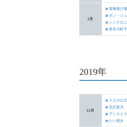
冒険遊び
ポン・ジ
1月
シンクロ
長谷川町
2019年
２人の公
北沢楽天
12月
アシスト
たい焼き