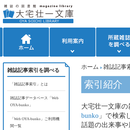
ホーム
雑誌記事
雑誌記事索引を調べる
索引紹介
「雑誌記事索引」とは
雑誌記事データベース「Web
OYA-bunko」
大宅壮一文庫の
bunko
」で検索
「Web OYA-bunko」ご利用機
話題の出来事や
関一覧