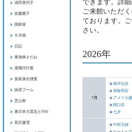
できます。詳細
浅田美代子
ご来館いただく
佐藤愛子
ております。ご
国枝栄
さい。
６月病
日記
2026年
東海林さだお
退職代行業
仮装身分捜査
都市伝説
抹茶ブーム
美輪明宏
7月
アメリカ
芝山努
関口宏
東日本大震災とSNS
七夕
長沢蘆雪
中村玉緒
ビートルズ