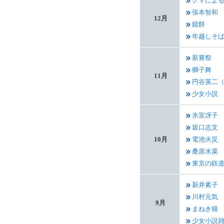
クマによ
張本智和
12月
鏡餅
年越しそ
新嘗祭
獅子舞
11月
円谷英二（
少女小説
氷室冴子
坂口志文
10月
電池火災
桑原水菜
東京の鉄
新井素子
川村元気
9月
まねき猫
少女小説