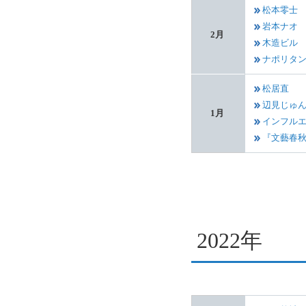
松本零士
岩本ナオ
2月
木造ビル
ナポリタ
松居直
辺見じゅ
1月
インフル
『文藝春
2022年