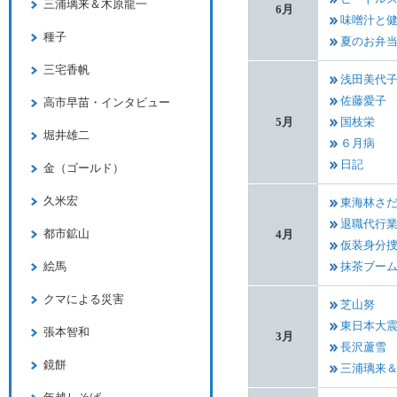
三浦璃来＆木原龍一
6月
味噌汁と
種子
夏のお弁
三宅香帆
浅田美代
佐藤愛子
高市早苗・インタビュー
5月
国枝栄
堀井雄二
６月病
日記
金（ゴールド）
久米宏
東海林さ
退職代行
都市鉱山
4月
仮装身分
絵馬
抹茶ブー
クマによる災害
芝山努
東日本大震
張本智和
3月
長沢蘆雪
鏡餅
三浦璃来