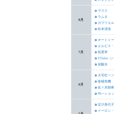
マスク
ラムネ
8月
ガブリエ
松本清張
オートミ
エルビス
7月
投票率
VTuber（
炭酸水
大宅壮一
食糧危機
6月
佐々木朗
均一ショ
淀川美代
イーロン
5月