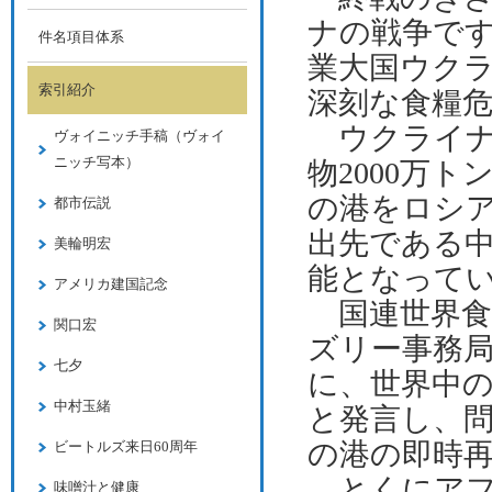
ナの戦争で
件名項目体系
業大国ウク
索引紹介
深刻な食糧
ウクライナ
ヴォイニッチ手稿（ヴォイ
ニッチ写本）
物
2000
万ト
の港をロシ
都市伝説
出先である
美輪明宏
能となって
アメリカ建国記念
国連世界食
関口宏
ズリー事務
七夕
に、世界中
中村玉緒
と発言し、
の港の即時
ビートルズ来日60周年
とくにアフ
味噌汁と健康