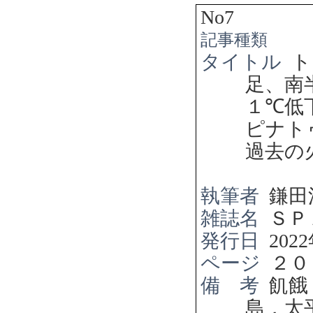
No7
記事種類
タイトル
ト
足、南
１
℃
低
ピナト
過去の
執筆者
鎌田
雑誌名
ＳＰ
発行日
2022
ページ
２０
備 考
飢餓
島，太