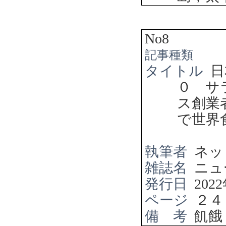
No8
記事種類
タイトル
日
０ サ
ス創業
で世界
執筆者
ネッ
雑誌名
ニュ
発行日
2022
ページ
２４
備 考
飢餓