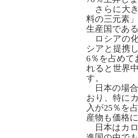
さらに大き
料の三元素
生産国であ
ロシアの化
シアと提携
6
％を占めて
れると世界
す。
日本の場合
おり、特に
入が
25
％を
産物も価格
日本はカロ
進国の中で