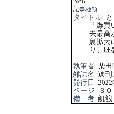
No6
記事種類
タイトル
と
「爆買
去最高
急拡大
り、旺
執筆者
柴田
雑誌名
週刊
発行日
2022
ページ
３０
備 考
飢餓