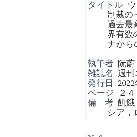
タイトル
ウ
制裁の
過去最
界有数
ナから
執筆者
阮蔚
雑誌名
週刊
発行日
2022
ページ
２４
備 考
飢餓
シア，