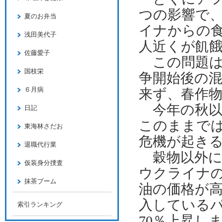
つの影響で
夏のお弁当
イナからの
浅田美代子
人近くが飢
佐藤愛子
この問題は
国枝栄
争開始後の
６月病
来ず、春作
今年の秋以
日記
このままで
東海林さだお
危機が起き
退職代行業
穀物以外に
仮装身分捜査
ウクライナ
抹茶ブーム
油の価格が
入している
索引ランキング
70
％上昇し