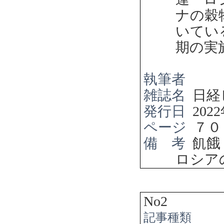
ナの穀
いてい
期の実
執筆者
雑誌名
日経
発行日
2022
ページ
７０
備 考
飢餓
ロシア
No2
記事種類