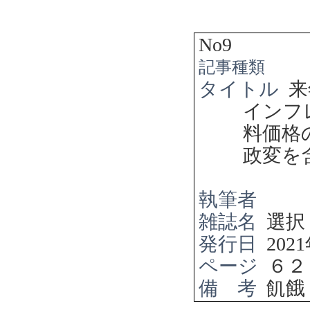
No9
記事種類
タイトル
来
インフ
料価格
政変を
執筆者
雑誌名
選択
発行日
2021
ページ
６２
備 考
飢餓