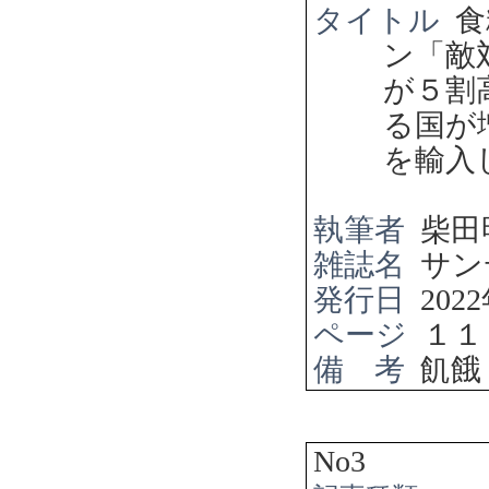
タイトル
食
ン「敵
が５割
る国が
を輸入
執筆者
柴田
雑誌名
サン
発行日
2022
ページ
１１
備 考
飢餓
No3