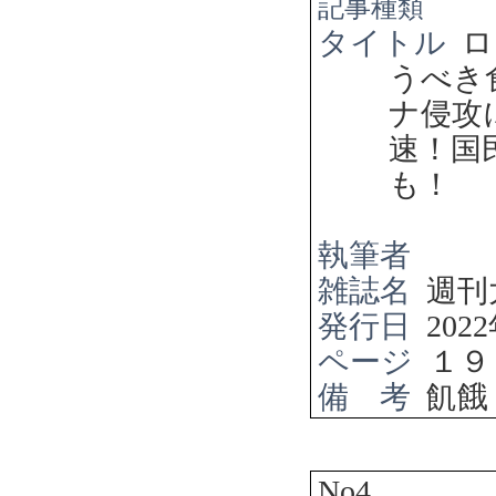
記事種類
タイトル
ロ
うべき
ナ侵攻
速！国
も！
執筆者
雑誌名
週刊
発行日
2022
ページ
１９
備 考
飢餓
No4