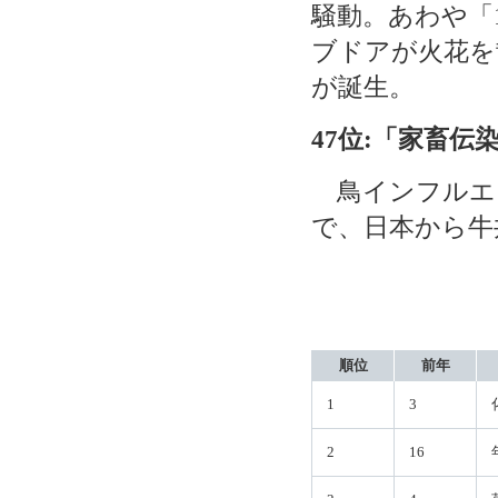
騒動。あわや「
ブドアが火花を
が誕生。
47位:「家畜伝
鳥インフルエン
で、日本から牛
順位
前年
1
3
2
16