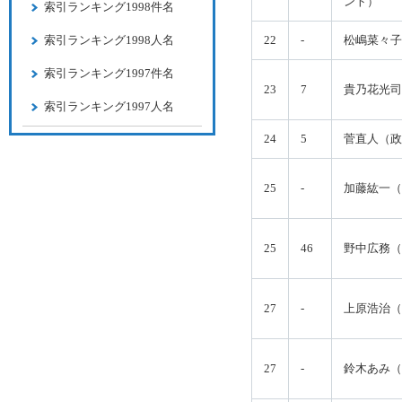
ント）
索引ランキング1998件名
索引ランキング1998人名
22
-
松嶋菜々子
索引ランキング1997件名
23
7
貴乃花光司
索引ランキング1997人名
24
5
菅直人（政
25
-
加藤紘一（
25
46
野中広務（
27
-
上原浩治（
27
-
鈴木あみ（