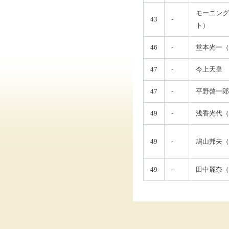
モーニング
43
-
ト）
46
-
堂本光一（Ki
47
-
今上天皇
47
-
平野啓一郎
49
-
浅香光代（
49
-
鳩山邦夫（
49
-
田中麗奈（