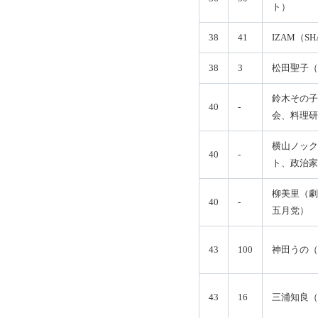
ト）
38
41
IZAM（SH
38
3
松田聖子（
鈴木その子
40
-
会、料理研
横山ノック
40
-
ト、政治家
柳美里（劇
40
-
五月党）
43
100
神田うの（
43
16
三浦知良（