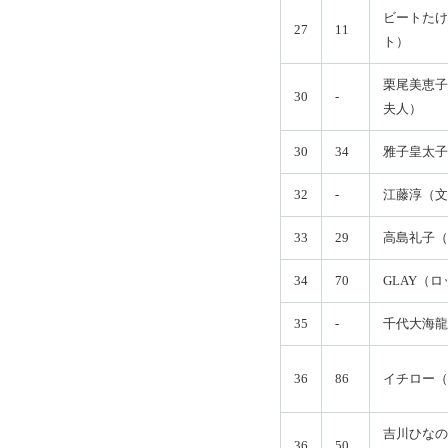
ビートたけ
27
11
ト）
栗尾美恵子
30
-
夫人）
30
34
雅子皇太子
32
-
江藤淳（文
33
29
高島礼子（
34
70
GLAY（
35
-
千代大海龍
36
86
イチロー（
吉川ひなの
36
50