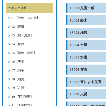
件名項目体系
13001 災害一般
01【政治・その他】
13002 終末
02【経済】
13003 地震
03【農・漁業】
04【世界】
13004 台風
05【探険・移民】
13005 水害
06【天皇】
13006 雪害
07【戦争】
08【右翼】
13007 雷による災害
09【左翼】
13008 火災
10【平和運動】
11【労働問題】