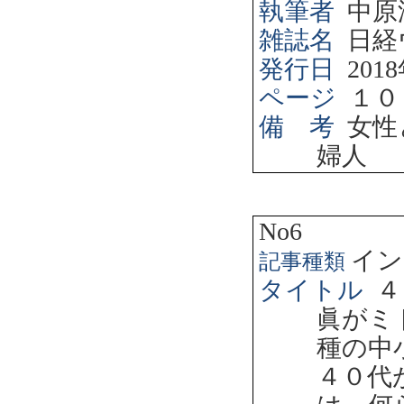
執筆者
中原
雑誌名
日経
発行日
2018
ページ
１０
備 考
女性
婦人
No6
イン
記事種類
タイトル
４
眞がミ
種の中
４０代