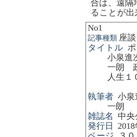
合は、遠隔
ることが出
No1
座談
記事種類
タイトル
ポ
小泉進
一朗 
人生１
執筆者
小泉
一朗
雑誌名
中央
発行日
2018
ページ
３０