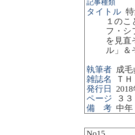
記事種類
タイトル
特
１のこ
フ・シ
を見直
ル」＆
執筆者
成毛
雑誌名
ＴＨ
発行日
2018
ページ
３３
備 考
中年
No15