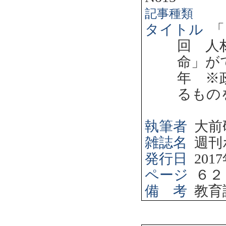
記事種類
タイトル
「
回 人
命」が
年 ※
るもの
執筆者
大前
雑誌名
週刊
発行日
2017
ページ
６２
備 考
教育