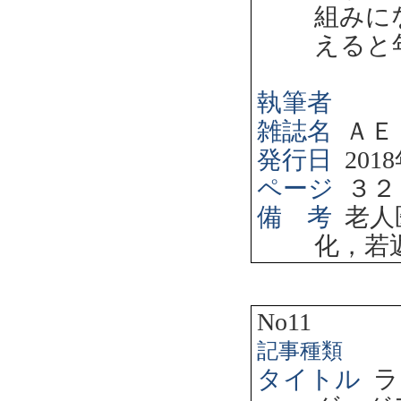
組みに
えると
執筆者
雑誌名
ＡＥ
発行日
2018
ページ
３２
備 考
老人
化，若
No11
記事種類
タイトル
ラ