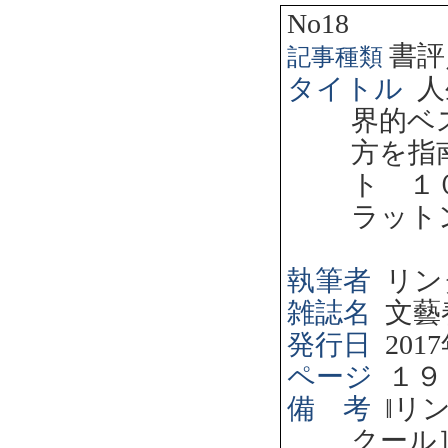
No18
書評
記事種類
タイトル
人
界的ベ
方を指
ト １
ラット
執筆者
リン
雑誌名
文藝
発行日
2017
ページ
１９
備 考
‖
リ
クール