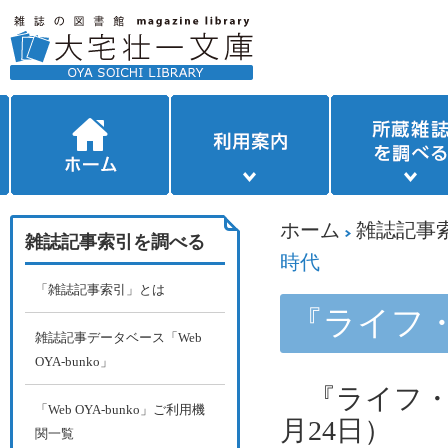
ホーム
雑誌記事
雑誌記事索引を調べる
時代
「雑誌記事索引」とは
『ライフ・
雑誌記事データベース「Web
OYA-bunko」
『ライフ・
「Web OYA-bunko」ご利用機
月
24
日）
関一覧