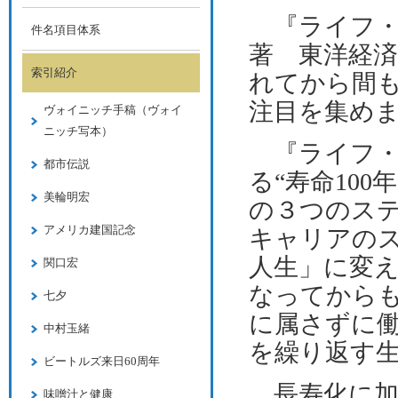
『ライフ・
件名項目体系
著 東洋経
索引紹介
れてから間
注目を集め
ヴォイニッチ手稿（ヴォイ
ニッチ写本）
『ライフ・
都市伝説
る“寿命
100
年
美輪明宏
の３つのス
アメリカ建国記念
キャリアの
人生」に変
関口宏
なってから
七夕
に属さずに
中村玉緒
を繰り返す
ビートルズ来日60周年
長寿化に加
味噌汁と健康