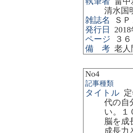
執筆者
畠中
清水国
雑誌名
ＳＰ
発行日
2018
ページ
３６
備 考
老人
No4
記事種類
タイトル
定
代の自
い。１
脳を成
成長力