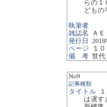
らの１
どもの
執筆者
雑誌名
ＡＥ
発行日
2018
ページ
１０
備 考
世代
No9
記事種類
タイトル
１
は遅す
新標準