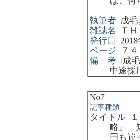
は、何
執筆者
成毛
雑誌名
ＴＨ
発行日
2018
ページ
７４
備 考
‖
成
中途採
No7
記事種類
タイトル
１
略」 
円も違