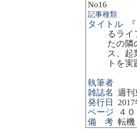
No16
記事種類
タイトル
『
るライ
たの隣
ス、起
トを実
執筆者
雑誌名
週刊
発行日
2017
ページ
４０
備 考
転機