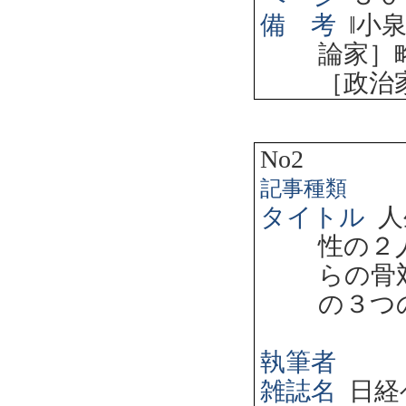
備 考
‖
小
論家］
［政治
No2
記事種類
タイトル
人
性の２
らの骨
の３つ
執筆者
雑誌名
日経