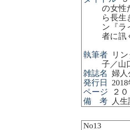
の女性
ら長生
ン『ラ
者に訊
執筆者
リン
子／山
雑誌名
婦人
発行日
2018
ページ
２０
備 考
人生
No13