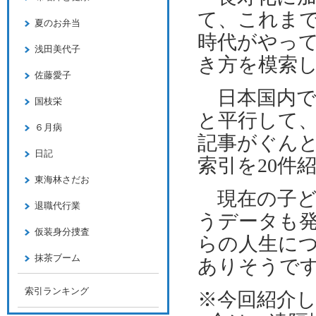
て、これま
夏のお弁当
時代がやっ
浅田美代子
き方を模索
佐藤愛子
日本国内で
国枝栄
と平行して
６月病
記事がぐん
日記
索引を
20
件
東海林さだお
現在の子ど
退職代行業
うデータも
仮装身分捜査
らの人生に
抹茶ブーム
ありそうで
索引ランキング
※今回紹介