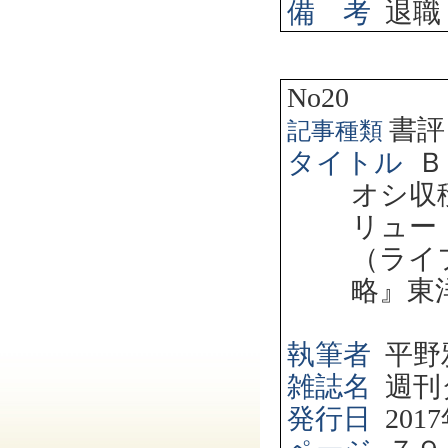
備 考
退職
No20
書評
記事種類
タイトル
Ｂ
オシ収
リュー
（ライ
略』東
執筆者
平野
雑誌名
週刊
発行日
2017