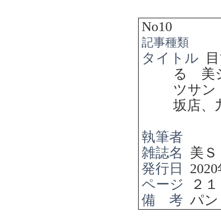
No10
記事種類
タイトル
目
る 美
ツサ
坂店、
執筆者
雑誌名
美Ｓ
発行日
2020
ページ
２１
備 考
パン