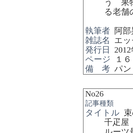
う 果
る老
執筆者
阿部
雑誌名
エッ
発行日
2012
ページ
１６
備 考
パン
No26
記事種類
タイトル
束
千疋屋
ルーツ