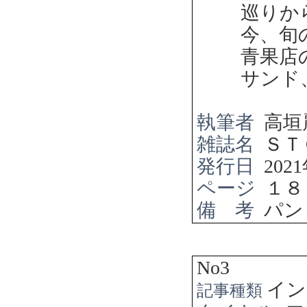
巡りか
今、旬
青果店
サンド
執筆者
高垣
雑誌名
ＳＴ
発行日
2021
ページ
１８
備 考
パン
No3
イン
記事種類