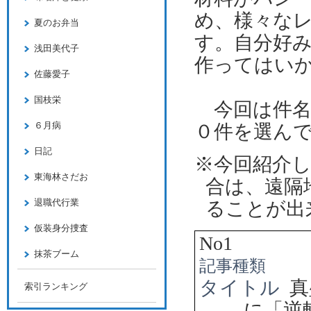
め、様々な
夏のお弁当
す。自分好
浅田美代子
作ってはい
佐藤愛子
国枝栄
今回は件名
６月病
０件を選ん
日記
※今回紹介
東海林さだお
合は、遠隔
退職代行業
ることが出
仮装身分捜査
No1
抹茶ブーム
記事種類
タイトル
真
索引ランキング
に「逆