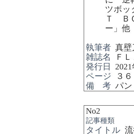
ツボッ
Ｔ Ｂ
ー」他
執筆者
真壁
雑誌名
ＦＬ
発行日
2021
ページ
３６
備 考
パン
No2
記事種類
タイトル
流