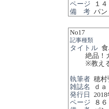
ページ
１４
備 考
パン
No17
記事種類
タイトル
食
絶品！
※
教え
執筆者
穂村
雑誌名
ｄａ
発行日
2018
ページ
８６