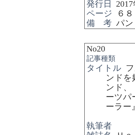
発行日
2017
ページ
６８
備 考
パン
No20
記事種類
タイトル
フ
ンドを
ンド、
ーツパ
ーラー
執筆者