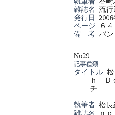
執筆者
谷崎
雑誌名
流行
発行日
2006
ページ
６４
備 考
パン
No29
記事種類
タイトル
松
ｈ Ｂ
チ
執筆者
松長
雑誌名
ｎｏ