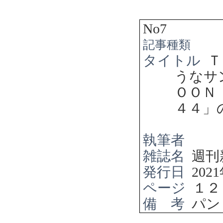
No7
記事種類
タイトル
Ｔ
うな
ＯＯＮ
４４」
執筆者
雑誌名
週刊
発行日
2021
ページ
１２
備 考
パン