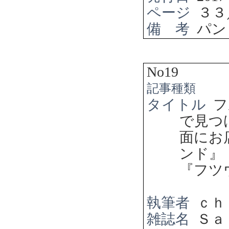
ページ
３３
備 考
パン
No19
記事種類
タイトル
フ
で見つ
面にお
ンド』
『フツ
執筆者
ｃｈ
雑誌名
Ｓａ