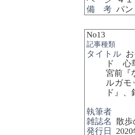
備 考
パン
No13
記事種類
タイトル
お
ド 心
宮前『
ルガモ
ド』、
執筆者
雑誌名
散歩
発行日
2020