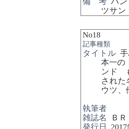
備 考
パン
ツサン
No18
記事種類
タイトル
手
本一の
ンド 
され
ウツ、
執筆者
雑誌名
ＢＲ
発行日
2017