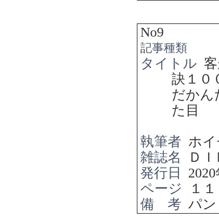
No9
記事種類
タイトル
客
訣１０
だかん
た目
執筆者
ホイ
雑誌名
ＤＩ
発行日
2020
ページ
１１
備 考
パン