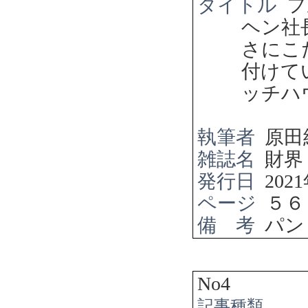
タイトル
フ
ヘン社
さにこ
付けて
ッチハ
執筆者
原田
雑誌名
財界
発行日
2021
ページ
５６
備 考
パン
No4
記事種類