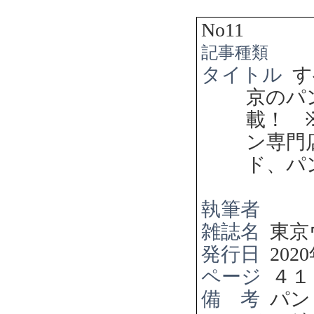
No11
記事種類
タイトル
す
京のパ
載！
ン専門
ド、パ
執筆者
雑誌名
東京
発行日
2020
ページ
４１
備 考
パン