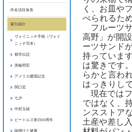
く、お皿や
件名項目体系
べられるた
索引紹介
フルーツサ
高野」が開
ヴォイニッチ手稿（ヴォイ
ニッチ写本）
ーツサンドが
持っていま
都市伝説
は驚きです
美輪明宏
らかと言わ
アメリカ建国記念
はっきりし
関口宏
現在ではフ
七夕
ではなく、
中村玉緒
ンスストア
土産や差し
ビートルズ来日60周年
材料がパン
味噌汁と健康