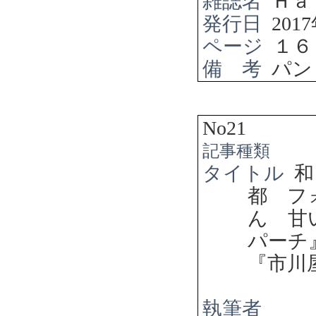
雑誌名
Ｈａ
発行日
2017
ページ
１６
備 考
パン
No21
記事種類
タイトル
和
都 フ
ん 甘
パーチ
『市川
執筆者