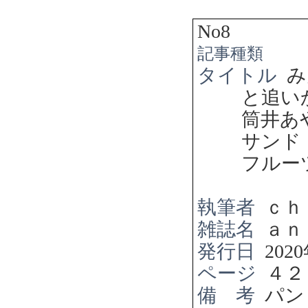
No8
記事種類
タイトル
み
と追い
筒井あ
サンド
フルー
執筆者
ｃｈ
雑誌名
ａｎ
発行日
2020
ページ
４２
備 考
パン