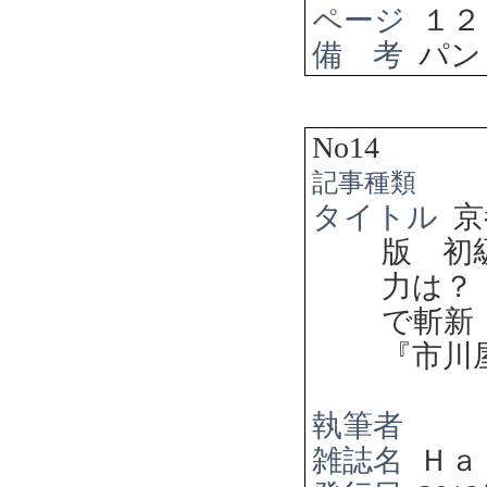
ページ
１２
備 考
パン
No14
記事種類
タイトル
京
版 初
力は？
で斬
『市川
執筆者
雑誌名
Ｈａ