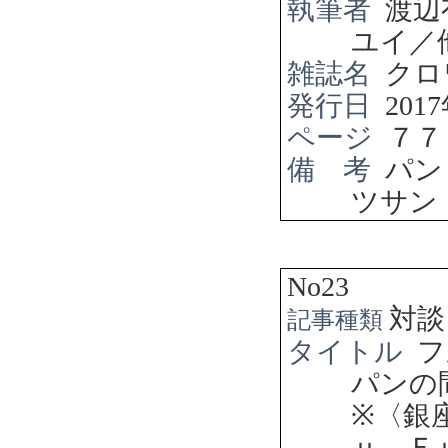
執筆者
渡辺
ユイ／
雑誌名
クロ
発行日
2017
ページ
７７
備 考
パン
ツサン
No23
対談
記事種類
タイトル
フ
パンの
※
〈銀
ｕ－Ｆ