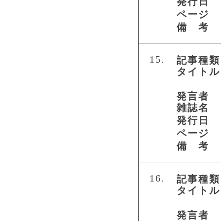
発行日
ページ
備 考
15.
記事種類
タイトル
発言者
雑誌名
発行日
ページ
備 考
16.
記事種類
タイトル
発言者