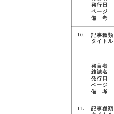
発行日
ページ
備 考
10.
記事種類
タイトル
発言者
雑誌名
発行日
ページ
備 考
11.
記事種類