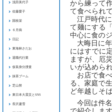
から練って
浅田美代子
て食べられ
佐藤愛子
江戸時代に
国枝栄
て麺にする
６月病
中心に食の
日記
大晦日に年
東海林さだお
にはすでに
ますが、厄
退職代行業
いが込めら
仮装身分捜査
お店で食べ
抹茶ブーム
る、
家庭で
芝山努
ど年越しそ
東日本大震災とSNS
今回は件名
長沢蘆雪
で紹介しま