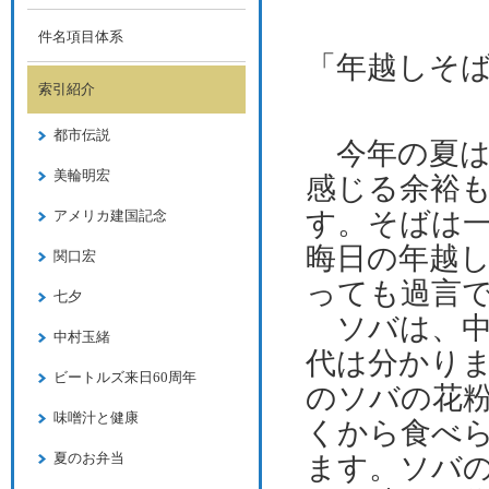
件名項目体系
「年越しそ
索引紹介
都市伝説
今年の夏
美輪明宏
感じる余裕
す。そばは
アメリカ建国記念
晦日の年越
関口宏
っても過言
七夕
ソバは、中
中村玉緒
代は分かり
ビートルズ来日60周年
のソバの花
味噌汁と健康
くから食べ
夏のお弁当
ます。ソバ