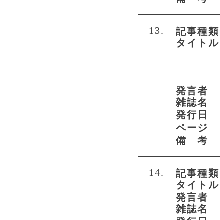
13.
記事種類
タイトル
発言者
雑誌名
発行日
ページ
備 考
14.
記事種類
タイトル
発言者
雑誌名