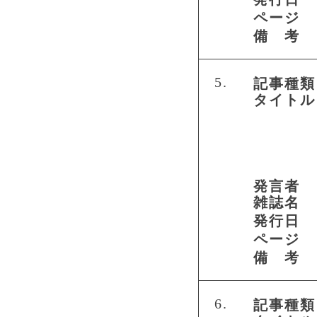
ページ
備 考
5.
記事種類
タイトル
発言者
雑誌名
発行日
ページ
備 考
6.
記事種類