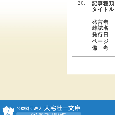
20.
記事種類
タイトル
発言者
雑誌名
発行日
ページ
備 考