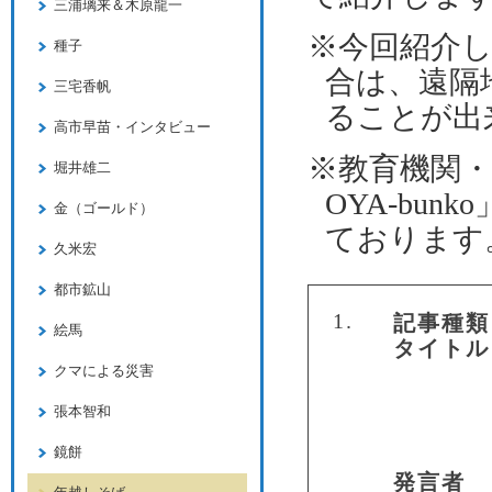
三浦璃来＆木原龍一
※今回紹介
種子
合は、遠隔
三宅香帆
ることが出
高市早苗・インタビュー
※教育機関
堀井雄二
OYA-bunko
金（ゴールド）
ております
久米宏
都市鉱山
1.
記事種類
絵馬
タイトル
クマによる災害
張本智和
鏡餅
発言者