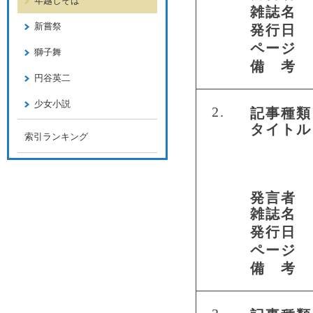
年越しそば
雑誌名
新嘗祭
発行日
ページ
獅子舞
備 考
円谷英二
少女小説
2.
記事種類
タイトル
索引ランキング
発言者
雑誌名
発行日
ページ
備 考