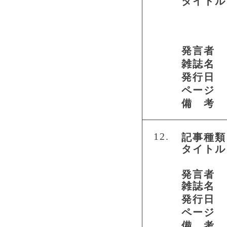
タイトル
発言者
雑誌名
発行日
ページ
備 考
12.
記事種類
タイトル
発言者
雑誌名
発行日
ページ
備 考