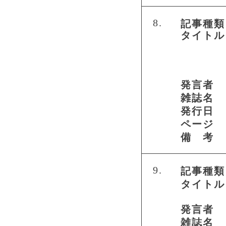
8.
記事種類
タイトル
発言者
雑誌名
発行日
ページ
備 考
9.
記事種類
タイトル
発言者
雑誌名