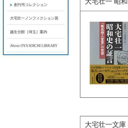
大宅壮一 昭
創刊号コレクション
大宅壮一ノンフィクション賞
越生分館［埼玉］案内
About OYA SOICHI LIBRARY
大宅壮一文庫