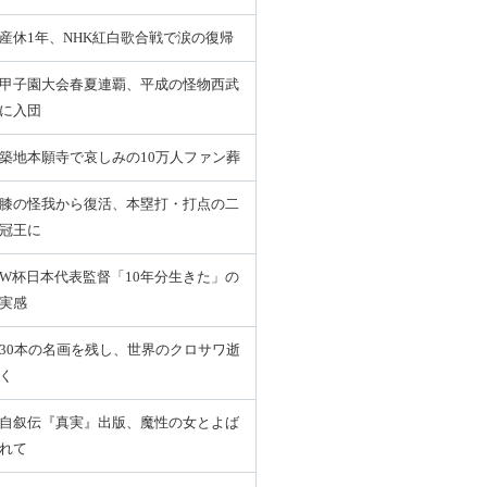
産休1年、NHK紅白歌合戦で涙の復帰
甲子園大会春夏連覇、平成の怪物西武
に入団
築地本願寺で哀しみの10万人ファン葬
膝の怪我から復活、本塁打・打点の二
冠王に
W杯日本代表監督「10年分生きた」の
実感
30本の名画を残し、世界のクロサワ逝
く
自叙伝『真実』出版、魔性の女とよば
れて