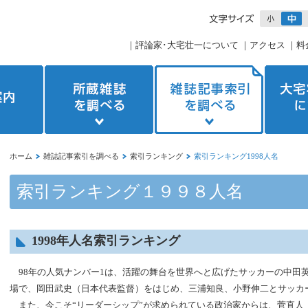
｜
評論家･大宅壮一について
｜
アクセス
｜
料
ホーム
雑誌記事索引を調べる
索引ランキング
索引ランキング1998人名
索引ランキング１９９８人名
1998年人名索引ランキング
98年の人気ナンバー1は、活躍の舞台を世界へと広げたサッカーの中田
場で、岡田武史（日本代表監督）をはじめ、三浦知良、小野伸二とサッカ
また、今こそ“リーダーシップ”が求められている政治家からは、菅直人