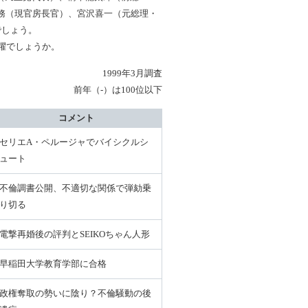
務（現官房長官）、宮沢喜一（元総理・
でしょう。
躍でしょうか。
1999年3月調査
前年（-）は100位以下
コメント
セリエA・ペルージャでバイシクルシ
ュート
不倫調書公開、不適切な関係で弾劾乗
り切る
電撃再婚後の評判とSEIKOちゃん人形
早稲田大学教育学部に合格
政権奪取の勢いに陰り？不倫騒動の後