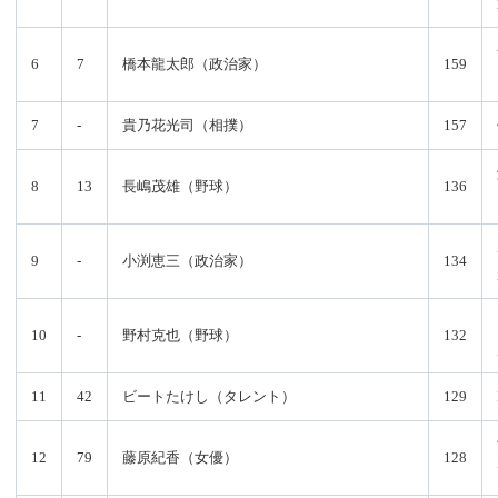
6
7
橋本龍太郎（政治家）
159
7
-
貴乃花光司（相撲）
157
8
13
長嶋茂雄（野球）
136
9
-
小渕恵三（政治家）
134
10
-
野村克也（野球）
132
11
42
ビートたけし（タレント）
129
12
79
藤原紀香（女優）
128