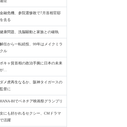
遺症
金融危機、参院選惨敗で7月首相官邸
を去る
健康問題、洗脳騒動と家族との確執
解任から一転続投、99年はメイクミラ
クル
ボキャ貧首相の政治手腕に日本の未来
が…
ダメ虎再生なるか、阪神タイガースの
監督に
HANA-BIでベネチア映画祭グランプリ
女にも好かれるセクシー、CMドラマ
で活躍