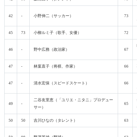
42
-
小野伸二（サッカー）
73
45
73
小柳ルミ子（歌手、女優）
72
46
-
野中広務（政治家）
67
47
-
林葉直子（将棋、作家）
66
47
-
清水宏保（スピードスケート）
66
二谷友里恵（「ユリエ・ニタニ」プロデュー
49
-
65
サー）
50
50
吉川ひなの（タレント）
63