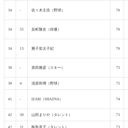
34
-
佐々木主浩（野球）
76
34
55
反町隆史（俳優）
76
34
13
雅子皇太子妃
76
39
-
原田雅彦（スキー）
75
39
4
清原和博（野球）
75
41
-
IZAM（SHAZNA）
74
42
39
山田まりや（タレント）
73
42
31
飯島直子（タレント）
73