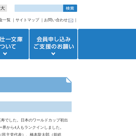
金一覧
｜
サイトマップ
｜
お問い合わせ
｜
英寿でした。日本のワールドカップ初出
ー界から4人もランクインしました。
（民主党代表）、橋本龍太郎（前総