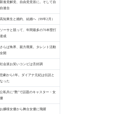
新進党解党、自由党党首に。そして自
自連合
高知東生と婚約、結婚へ（99年2月）
ソーサと競って、年間最多の70本塁打
達成
さらば角界、親方廃業。タレント活動
全開
社会派お笑いコンビは舌好調
悲劇から1年。ダイアナ元妃は伝説と
なった
公私共に“艶”で話題のキャスター・女
優
お嬢様女優から舞台女優に飛躍