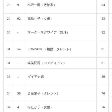
28
9
小沢一郎（政治家）
84
29
92
高島礼子（女優）
83
30
-
マーク・マグワイア（野球）
82
31
54
KONISHIKI（相撲、タレント）
81
31
-
爆笑問題（コメディアン）
81
33
1
ダイアナ妃
80
34
58
斎藤陽子（タレント）
76
34
4
松たか子（女優）
76