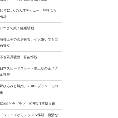
10年に1人の天才デビュー、W杯にも
出場
いつまで続く離婚騒動
喧嘩上手の官房長官、小沢嫌いでも自
自連立
不倫暴露騒動、官能小説…
日本スピードスケート史上初の金メダ
ル獲得
郷ひろみと離婚、YURIEブランドその
後
IZAMとラブラブ、99年3月電撃入籍
ドジャースからメッツへ移籍、復活な