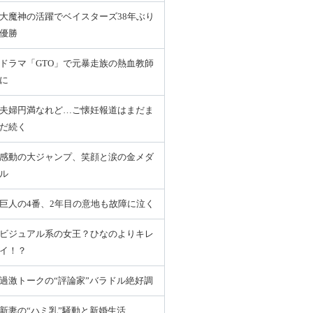
大魔神の活躍でベイスターズ38年ぶり
優勝
ドラマ「GTO」で元暴走族の熱血教師
に
夫婦円満なれど…ご懐妊報道はまだま
だ続く
感動の大ジャンプ、笑顔と涙の金メダ
ル
巨人の4番、2年目の意地も故障に泣く
ビジュアル系の女王？ひなのよりキレ
イ！？
過激トークの“評論家”バラドル絶好調
新妻の“ハミ乳”騒動と新婚生活