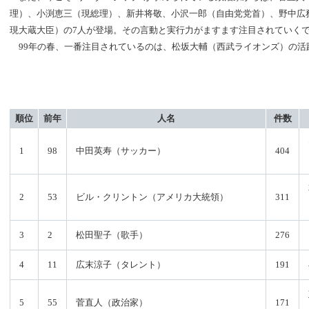
理）、小渕恵三（現総理）、新井将敬、小沢一郎（自由党党首）、野中広
現大蔵大臣）の7人が登場。その言動と実行力がますます注目されていく
99年の春、一番注目されているのは、松坂大輔（西武ライオンズ）の活
順位
前年
人名
件数
1
98
中田英寿（サッカー）
404
2
53
ビル・クリントン（アメリカ大統領）
311
3
2
松田聖子（歌手）
276
4
11
広末涼子（タレント）
191
5
55
菅直人（政治家）
171