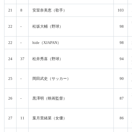
21
8
安室奈美恵（歌手）
103
22
-
松坂大輔（野球）
98
22
-
hide（XJAPAN）
98
24
37
松井秀喜（野球）
94
25
-
岡田武史（サッカー）
90
26
-
黒澤明（映画監督）
87
27
11
葉月里緒菜（女優）
86