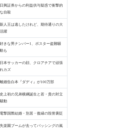
日興証券からの利益供与疑惑で衝撃的
な自殺
新人王は逃したけれど、期待通りの大
活躍
好きな男ナンバー1、ポスター盗難騒
動も
日本サッカーの顔、クロアチアで頑張
れカズ
離婚告白本『ダディ』が100万部
史上初の兄弟横綱誕生と若・貴の対立
騒動
電撃国際結婚・別居・復縁の毀誉褒貶
失楽園ブームが去ってバッシングの嵐