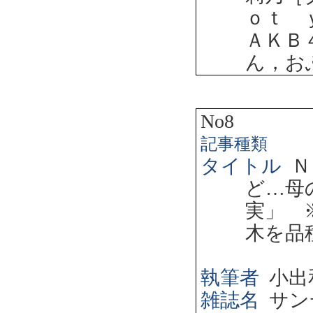
ｏｔ 
ＡＫＢ
ん，お
No8
記事種類
タイトル
Ｎ
ど…母
実」 
木を品
執筆者
小出
雑誌名
サン