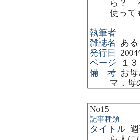
ら？ 
使って
執筆者
雑誌名
ある
発行日
2004
ページ
１３
備 考
お母
マ，母
No15
記事種類
タイトル
週
ら人に