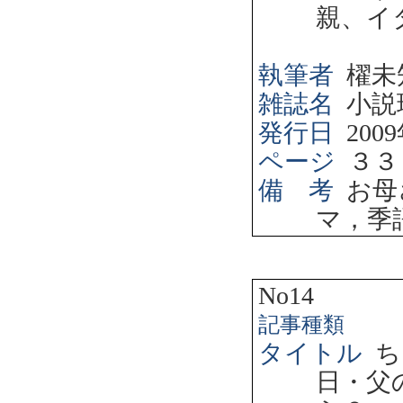
親、イ
執筆者
櫂未
雑誌名
小説
発行日
2009
ページ
３３
備 考
お母
マ，季
No14
記事種類
タイトル
ち
日・父