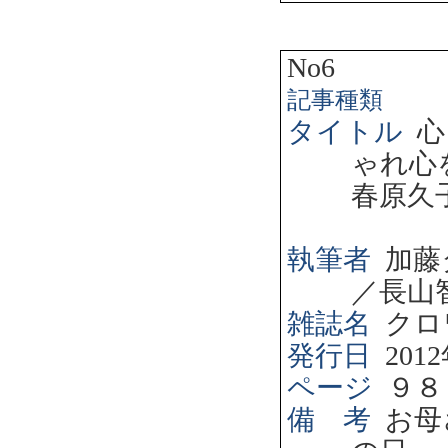
No6
記事種類
タイトル
心
ゃれ心
春原久
執筆者
加藤
／長山
雑誌名
クロ
発行日
2012
ページ
９８
備 考
お母