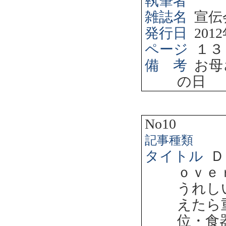
執筆者
雑誌名
宣伝
発行日
2012
ページ
１３
備 考
お母
の日
No10
記事種類
タイトル
Ｄ
ｏｖｅ
うれし
えたら
位・食