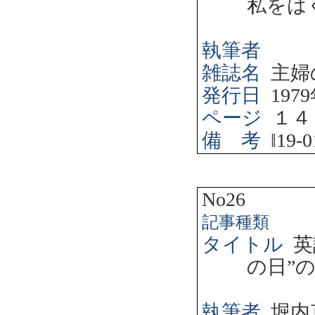
私をは
執筆者
雑誌名
主婦
発行日
1979
ページ
１４
備 考
‖
19-0
No26
記事種類
タイトル
英
の日”
執筆者
堀内