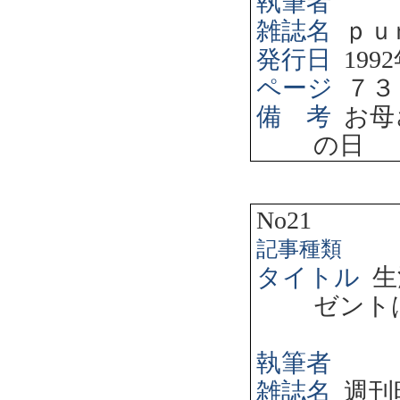
執筆者
雑誌名
ｐｕ
発行日
1992
ページ
７３
備 考
お母
の日
No21
記事種類
タイトル
生
ゼント
執筆者
雑誌名
週刊