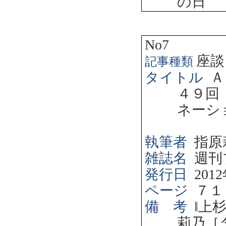
の日
No7
座談
記事種類
タイトル
Ａ
４９回
ネーシ
執筆者
指原
雑誌名
週刊
発行日
2012
ページ
７１
備 考
‖
上
莉乃［