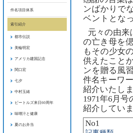
ンばかりで
件名項目体系
ベントとな
索引紹介
元々の由来
都市伝説
の亡き母を
美輪明宏
もその少女
供えたこと
アメリカ建国記念
ンを贈る風
関口宏
件名キーワ
七夕
紹介いたし
中村玉緒
1971
年
6
月号
ビートルズ来日60周年
紹介してい
味噌汁と健康
No1
夏のお弁当
記事種類