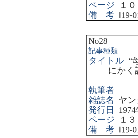
ページ
１０
備 考
‖
19-0
No28
記事種類
タイトル
“
にかく
執筆者
雑誌名
ヤン
発行日
1974
ページ
１３
備 考
‖
19-0