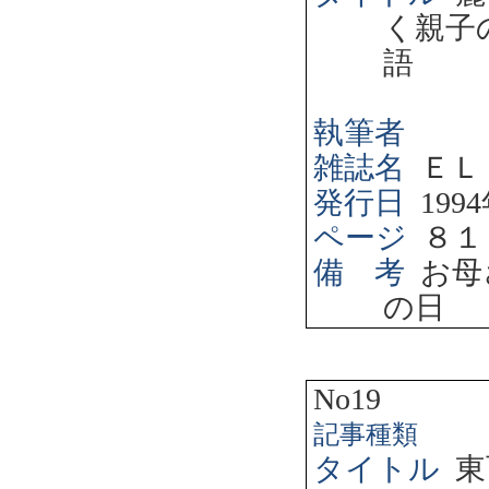
く親子
語
執筆者
雑誌名
ＥＬ
発行日
1994
ページ
８１
備 考
お母
の日
No19
記事種類
タイトル
東