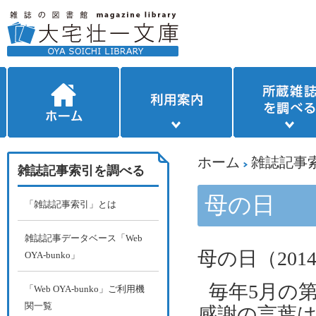
ホーム
雑誌記事
雑誌記事索引を調べる
母の日
「雑誌記事索引」とは
雑誌記事データベース「Web
母の日（
201
OYA-bunko」
毎年
5
月の
「Web OYA-bunko」ご利用機
関一覧
感謝の言葉