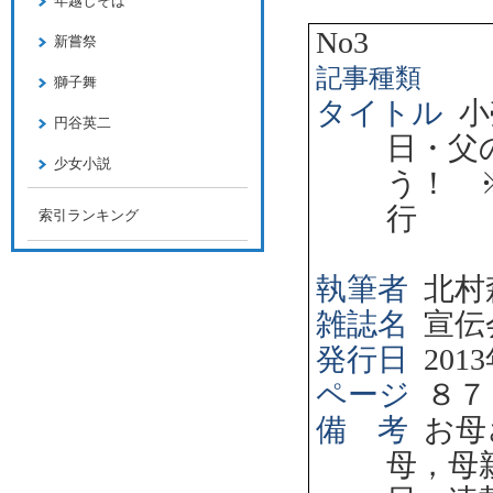
年越しそば
No3
新嘗祭
記事種類
獅子舞
タイトル
小
円谷英二
日・父
少女小説
う！ 
行
索引ランキング
執筆者
北村
雑誌名
宣伝
発行日
2013
ページ
８７
備 考
お母
母，母