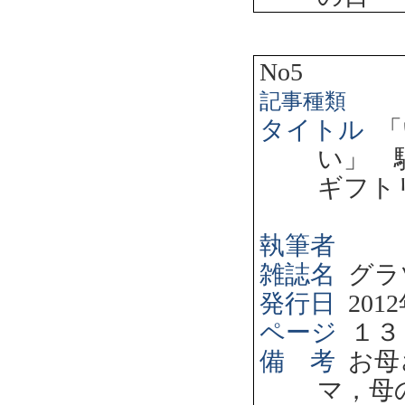
No5
記事種類
タイトル
「
い」 
ギフト
執筆者
雑誌名
グラ
発行日
2012
ページ
１３
備 考
お母
マ，母