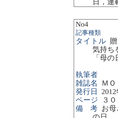
日，連
No4
記事種類
タイトル
贈
気持ち
「母の
執筆者
雑誌名
ＭＯ
発行日
2012
ページ
３０
備 考
お母
の日