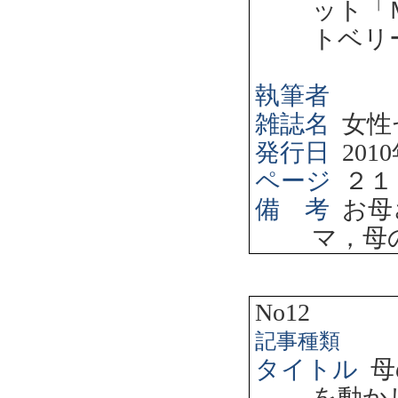
ット「
トベリ
執筆者
雑誌名
女性
発行日
2010
ページ
２１
備 考
お母
マ，母
No12
記事種類
タイトル
母
を動か