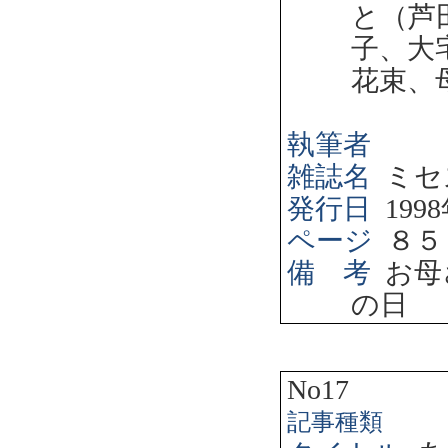
と（芦
子、大
花束、
執筆者
雑誌名
ミセ
発行日
1998
ページ
８５
備 考
お母
の日
No17
記事種類