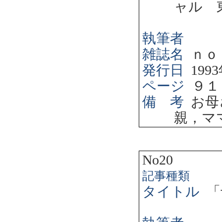
ャル 
執筆者
雑誌名
ｎｏ
発行日
1993
ページ
９１
備 考
お母
親，マ
No20
記事種類
タイトル
「