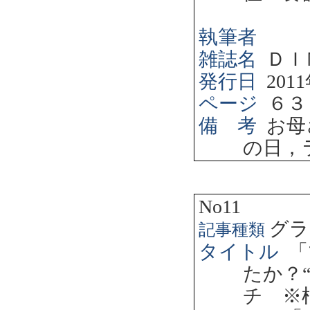
執筆者
雑誌名
ＤＩ
発行日
2011
ページ
６３
備 考
お母
の日，
No11
グラ
記事種類
タイトル
「
たか？
チ ※