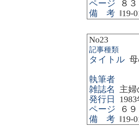
ページ
８３
備 考
‖
19-0
No23
記事種類
タイトル
母
執筆者
雑誌名
主婦
発行日
1983
ページ
６９
備 考
‖
19-0