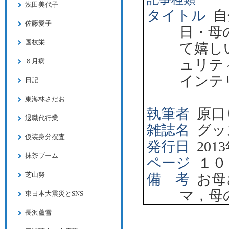
浅田美代子
タイトル
自
佐藤愛子
日・母
国枝栄
て嬉し
ュリテ
６月病
インテ
日記
東海林さだお
執筆者
原口
退職代行業
雑誌名
グッ
仮装身分捜査
発行日
2013
抹茶ブーム
ページ
１０
芝山努
備 考
お母
マ，母
東日本大震災とSNS
長沢蘆雪