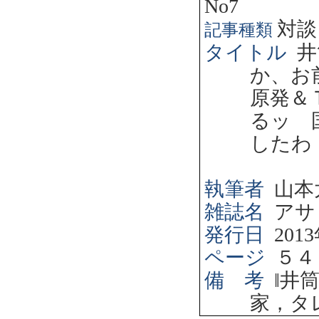
No7
対談
記事種類
タイトル
井
か、お
原発＆
るッ 
したわ
執筆者
山本
雑誌名
アサ
発行日
2013
ページ
５４
備 考
‖
井
家，タ