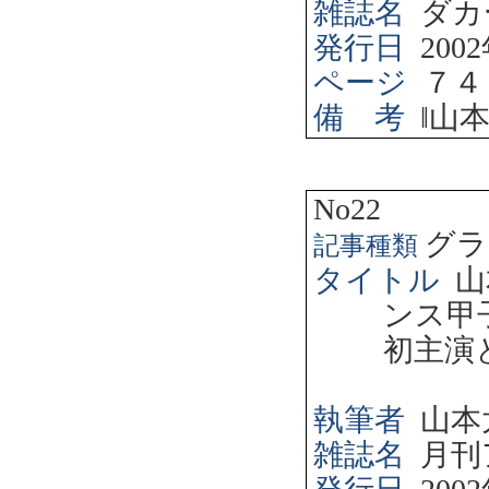
雑誌名
ダカ
発行日
2002
ページ
７４
備 考
‖
山
No22
グラ
記事種類
タイトル
山
ンス甲
初主演
執筆者
山本
雑誌名
月刊