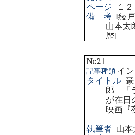
ページ
１２
備 考
‖
綾
山本太
歴
‖
No21
イン
記事種類
タイトル
豪
郎 「
が在日
映画『
執筆者
山本