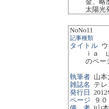
金、略
太陽光
NoNo11
記事種類
タイトル
ウ
ｉａ 
のペー
執筆者
山本
雑誌名
テレ
発行日
2012
ページ
９０
備 考
‖
山