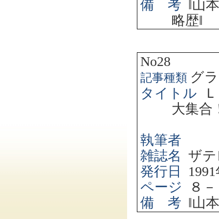
備 考
‖
山
略歴
‖
No28
グラ
記事種類
タイトル
Ｌ
大集合
執筆者
雑誌名
ザテ
発行日
1991
ページ
８－
備 考
‖
山