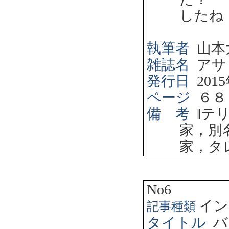
したね
執筆者
山本
雑誌名
アサ
発行日
2015
ページ
６８
備 考
‖
テ
家，別
家，タ
No6
イン
記事種類
タイトル
バ