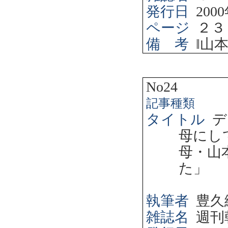
発行日
2000
ページ
２３
備 考
‖
山
No24
記事種類
タイトル
デ
母にし
母・山
た」
執筆者
豊久
雑誌名
週刊