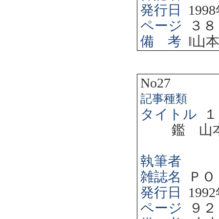
発行日
1998
ページ
３８
備 考
‖
山
No27
記事種類
タイトル
１
鑑 山
執筆者
雑誌名
ＰＯ
発行日
1992
ページ
９２