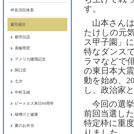
す。
件名項目体系
山本さんは
索引紹介
たけしの元
都市伝説
ス甲子園」
美輪明宏
特なダンス
ラマなどで
アメリカ建国記念
の東日本大
関口宏
動を始め、
2
七夕
し、政治家
中村玉緒
今回の選挙
ビートルズ来日60周年
前回当選し
味噌汁と健康
特定枠に重
夏のお弁当
りました。