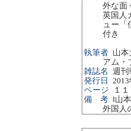
外な面
英国人
ュー「
付き
執筆者
山本
アム・
雑誌名
週刊
発行日
2013
ページ
１１
備 考
‖
山
外国人