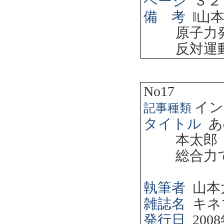
ページ
３２
備 考
‖
山
原子力
反対運
No17
イン
記事種類
タイトル
あ
本太郎
総合力
執筆者
山本
雑誌名
キネ
発行日
2008