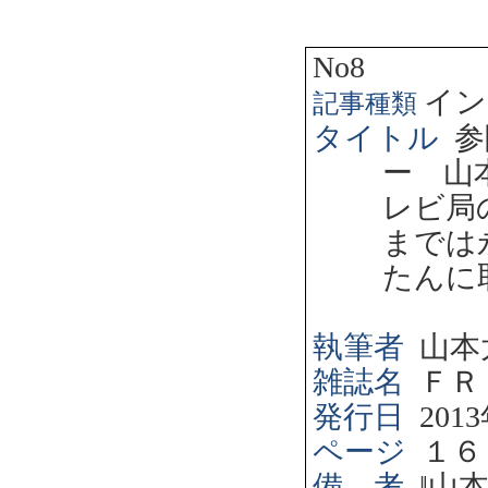
No8
イン
記事種類
タイトル
参
ー 山
レビ局
までは
たんに
執筆者
山本
雑誌名
ＦＲ
発行日
2013
ページ
１６
備 考
‖
山