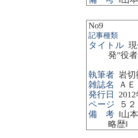
No9
記事種類
タイトル
現
発”役
執筆者
岩切
雑誌名
ＡＥ
発行日
2012
ページ
５２
備 考
‖
山
略歴
‖