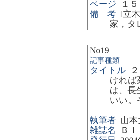
ページ
１５
備 考
‖
立
家，タ
No19
記事種類
タイトル
２
ければ
は、長
いい。
執筆者
山本
雑誌名
ＢＩ