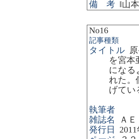
備 考
‖
山
No16
記事種類
タイトル
原
を宮本
になる
れた。
げてい
執筆者
雑誌名
ＡＥ
発行日
2011