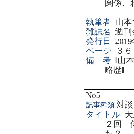
関係、
執筆者
山本
雑誌名
週刊
発行日
2019
ページ
３６
備 考
‖
山
略歴
‖
No5
対談
記事種類
タイトル
天
２回 
た？ 