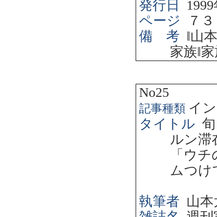
発行日
1999
ページ
７３
備 考
‖
山
家族
‖
家
No25
イン
記事種類
タイトル
旬
ルン滞
「ウチ
ムつけ
執筆者
山本
雑誌名
週刊