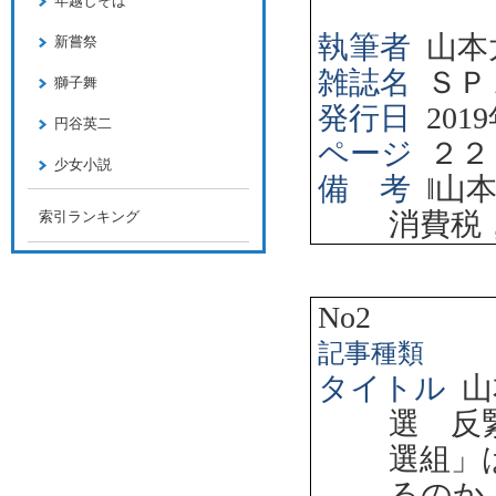
年越しそば
執筆者
山本
新嘗祭
雑誌名
ＳＰ
獅子舞
発行日
2019
円谷英二
ページ
２２
少女小説
備 考
‖
山
消費税
索引ランキング
No2
記事種類
タイトル
山
選 反
選組」
るのか