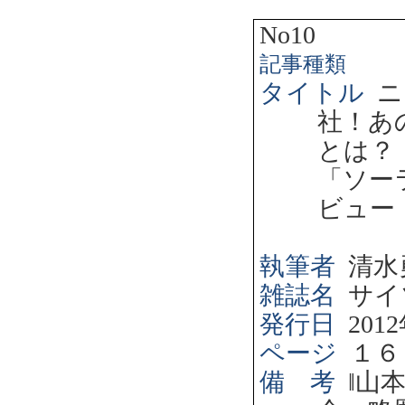
No10
記事種類
タイトル
ニ
社！あ
とは？
「ソー
ビュー
執筆者
清水
雑誌名
サイ
発行日
2012
ページ
１６
備 考
‖
山