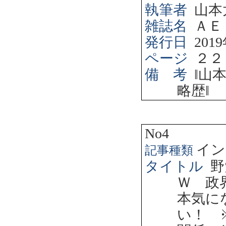
執筆者
山本
雑誌名
ＡＥ
発行日
2019
ページ
２２
備 考
‖
山
略歴
‖
No4
イン
記事種類
タイトル
野
Ｗ 政
本気に
い！ 