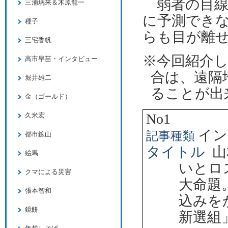
弱者の目線
三浦璃来＆木原龍一
に予測でき
種子
らも目が離
三宅香帆
※今回紹介
高市早苗・インタビュー
合は、遠隔
堀井雄二
ることが出
金（ゴールド）
No1
久米宏
イン
記事種類
都市鉱山
タイトル
山
絵馬
いとロ
クマによる災害
大命題
張本智和
込みを
鏡餅
新選組