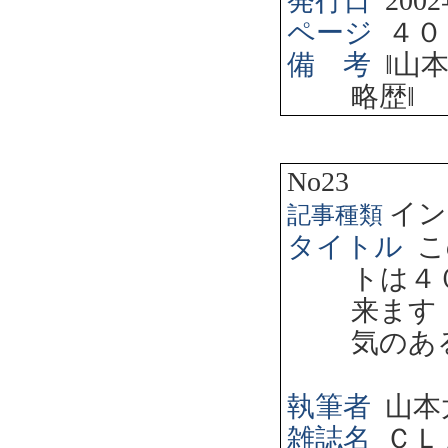
発行日
2002
ページ
４０
備 考
‖
山
略歴
‖
No23
イン
記事種類
タイトル
こ
トは４
来ます
気のあ
執筆者
山本
雑誌名
ＣＬ