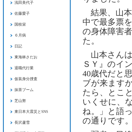
浅田美代子
結果、山本
佐藤愛子
中で最多票
国枝栄
の身体障害
６月病
た。
日記
山本さんは
東海林さだお
ＳＹ』のイ
退職代行業
40
歳代だと
仮装身分捜査
ブが来ます
抹茶ブーム
たら、とこ
いくせに、
芝山努
ね。」と語
東日本大震災とSNS
の通りです
長沢蘆雪