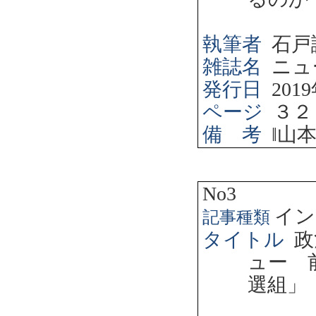
執筆者
石戸
雑誌名
ニュ
発行日
2019
ページ
３２
備 考
‖
山
No3
イン
記事種類
タイトル
政
ュー 
選組」