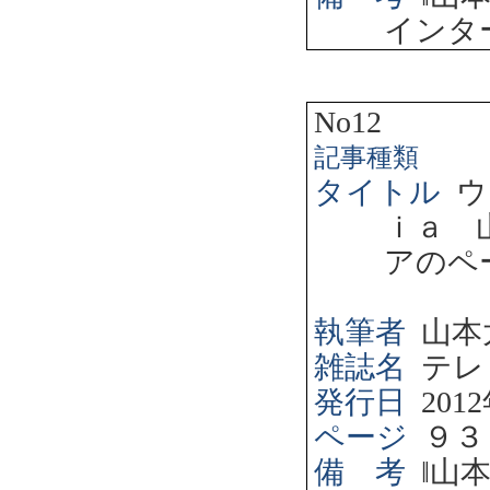
インタ
No12
記事種類
タイトル
ウ
ｉａ 
アのペ
執筆者
山本
雑誌名
テレ
発行日
2012
ページ
９３
備 考
‖
山