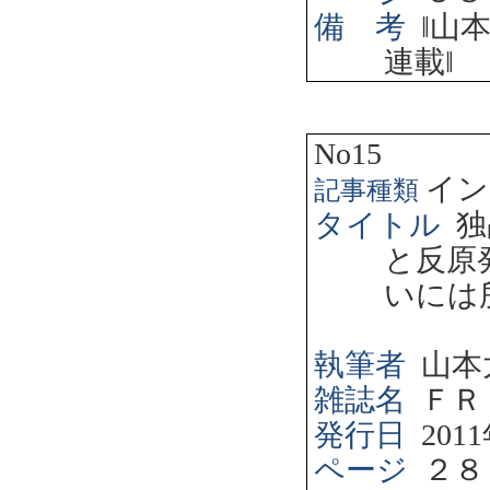
備 考
‖
山
連載
‖
No15
イン
記事種類
タイトル
独
と反原
いには
執筆者
山本
雑誌名
ＦＲ
発行日
2011
ページ
２８