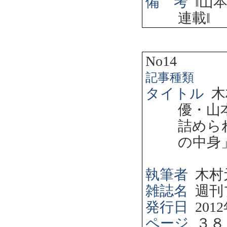
備 考
‖
山
連載
‖
No14
記事種類
タイトル
木
優・山
詰めら
の中身
執筆者
木村
雑誌名
週刊
発行日
2012
ページ
３８