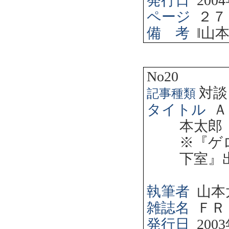
発行日
2004
ページ
２７
備 考
‖
山
No20
対談
記事種類
タイトル
Ａ
本太郎
※『ゲ
下室』
執筆者
山本
雑誌名
ＦＲ
発行日
2003