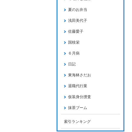
夏のお弁当
浅田美代子
佐藤愛子
国枝栄
６月病
日記
東海林さだお
退職代行業
仮装身分捜査
抹茶ブーム
索引ランキング