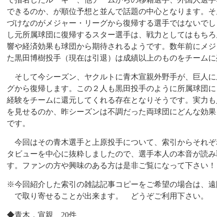
できるのか、が順位予想と並んで話題の中心となります。そ
づけなのがメジャー・リーグから復帰する選手ではないでし
し元所属球団に復帰するスター選手は、戦力としてはもちろ
響や経済効果も球団から期待されるようです。数年前にメジ
た黒田博樹投手（現在は引退）は成績以上のものをチームに
そして今シーズン、ヤクルトに青木宣親外野手が、巨人に
グから復帰します。この２人も黒田投手のように所属球団に
経験をチームに還元してくれる存在となりそうです。実力も
を見せるのか、昨シーズンは不調だった両球団にどんな効果
です。
今回はその青木選手と上原投手について、索引からそれぞ
タビューを中心に抜粋しましたので、選手本人の本音が読み
す。ファンの方や興味のある方は是非ご覧になって下さい！
※今回紹介した索引の雑誌記事コピーをご希望の場合は、遠
で取り寄せることが出来ます。 どうぞご利用下さい。
◆青木，宣親
20
件