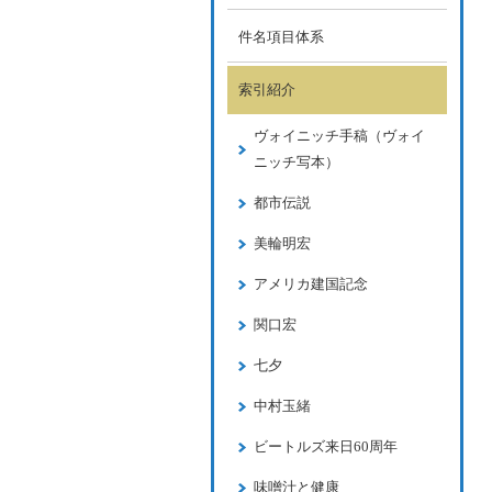
件名項目体系
索引紹介
ヴォイニッチ手稿（ヴォイ
ニッチ写本）
都市伝説
美輪明宏
アメリカ建国記念
関口宏
七夕
中村玉緒
ビートルズ来日60周年
味噌汁と健康