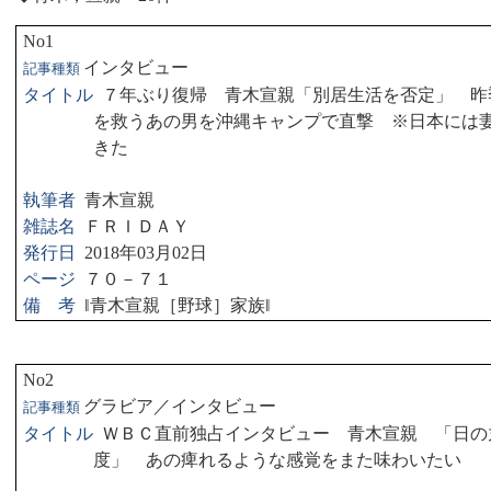
No1
インタビュー
記事種類
タイトル
７年ぶり復帰 青木宣親「別居生活を否定」 昨
を救うあの男を沖縄キャンプで直撃 ※日本には
きた
執筆者
青木宣親
雑誌名
ＦＲＩＤＡＹ
発行日
2018
年
03
月
02
日
ページ
７０－７１
備 考
‖
青木宣親［野球］家族
‖
No2
グラビア／インタビュー
記事種類
タイトル
ＷＢＣ直前独占インタビュー 青木宣親 「日の
度」 あの痺れるような感覚をまた味わいたい