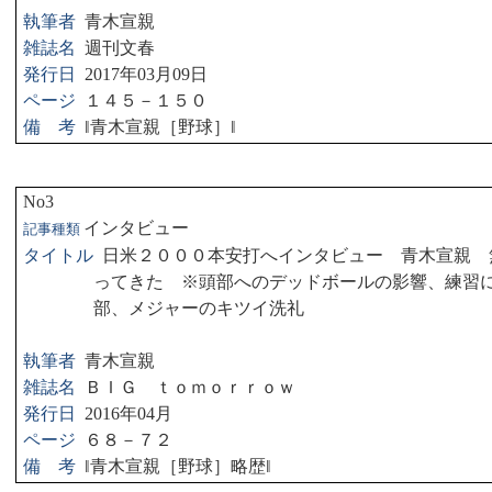
執筆者
青木宣親
雑誌名
週刊文春
発行日
2017
年
03
月
09
日
ページ
１４５－１５０
備 考
‖
青木宣親［野球］
‖
No3
インタビュー
記事種類
タイトル
日米２０００本安打へインタビュー 青木宣親 
ってきた ※頭部へのデッドボールの影響、練習
部、メジャーのキツイ洗礼
執筆者
青木宣親
雑誌名
ＢＩＧ ｔｏｍｏｒｒｏｗ
発行日
2016
年
04
月
ページ
６８－７２
備 考
‖
青木宣親［野球］略歴
‖