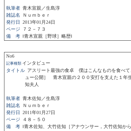
執筆者
青木宣親／生島淳
雑誌名
Ｎｕｍｂｅｒ
発行日
2013
年
01
月
24
日
ページ
７２－７３
備 考
‖
青木宣親［野球］略歴
‖
No6
インタビュー
記事種類
タイトル
アスリート最強の食卓 僕はこんなものを食べて
ュー公開］ 青木宣親の２００安打を支えた１年
知夫人
執筆者
青木佐知／生島淳
雑誌名
Ｎｕｍｂｅｒ
発行日
2011
年
01
月
27
日
ページ
４８－５０
備 考
‖
青木佐知、大竹佐知［アナウンサー，大竹佐知か