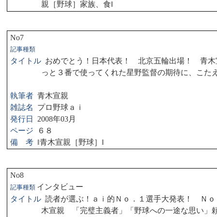
親［野球］家族、食
‖
No7
記事種類
タイトル
おめでとう！日本代表！ 北京五輪出場！ 青木
っと３番で使ってくれた星野監督の期待に、こた
執筆者
青木宣親
雑誌名
プロ野球ａｉ
発行日
2008
年
03
月
ページ
６８
備 考
‖
青木宣親［野球］
‖
No8
インタビュー
記事種類
タイトル
読者が選ぶ！ａｉ的Ｎｏ．１選手大発表！ Ｎｏ
木宣親 「完璧主義者」「野球への一途な思い」