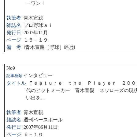
ーワン！
執筆者
青木宣親
雑誌名
プロ野球ａｉ
発行日
2007
年
11
月
ページ
１６－１９
備 考
‖
青木宣親［野球］略歴
‖
No9
インタビュー
記事種類
タイトル
Ｆｅａｔｕｒｅ ｔｈｅ Ｐｌａｙｅｒ ２００
代のヒットメーカー 青木宣親 スワローズの現
い出を…
執筆者
青木宣親
雑誌名
週刊ベースボール
発行日
2007
年
06
月
11
日
ページ
６－１０