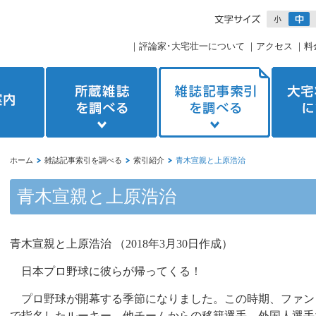
｜
評論家･大宅壮一について
｜
アクセス
｜
料
ホーム
雑誌記事索引を調べる
索引紹介
青木宣親と上原浩治
青木宣親と上原浩治
青木宣親と上原浩治 （
2018
年
3
月
30
日作成）
日本プロ野球に彼らが帰ってくる！
プロ野球が開幕する季節になりました。この時期、ファン
で指名したルーキー、他チームからの移籍選手、外国人選手