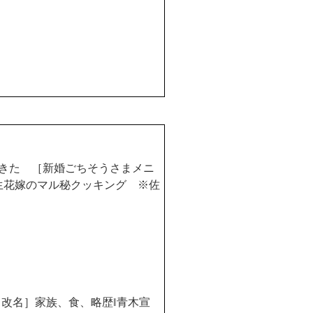
きた ［新婚ごちそうさまメニ
生花嫁のマル秘クッキング ※佐
ら改名］家族、食、略歴
‖
青木宣