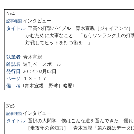
No4
インタビュー
記事種類
タイトル
至高の打撃バイブル 青木宣親［ジャイアンツ］
かむために大事なこと 「もうワンランク上の打
対戦してヒットを打つ術を…」
執筆者
青木宣親
雑誌名
週刊ベースボール
発行日
2015
年
02
月
02
日
ページ
１３－１７
備 考
‖
青木宣親［野球］略歴
‖
No5
インタビュー
記事種類
タイトル
選択の人間学 僕はこんな道を選んできた 優
［走攻守の察知力］ 青木宣親「第六感はデータ