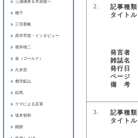
三浦璃来＆木原龍一
2.
記事種類
種子
タイトル
三宅香帆
高市早苗・インタビュー
堀井雄二
発言者
金（ゴールド）
雑誌名
発行日
久米宏
ページ
都市鉱山
備 考
絵馬
クマによる災害
3.
記事種類
張本智和
タイトル
鏡餅