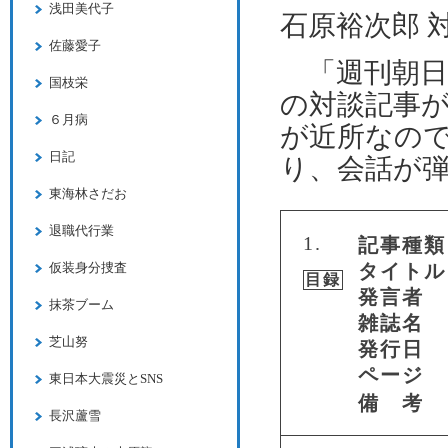
浅田美代子
石原裕次郎 
佐藤愛子
「週刊朝日」
国枝栄
の対談記事
６月病
が近所なの
日記
り、会話が
東海林さだお
退職代行業
1.
記事種類
仮装身分捜査
タイトル
目録
発言者
抹茶ブーム
雑誌名
芝山努
発行日
ページ
東日本大震災とSNS
備 考
長沢蘆雪