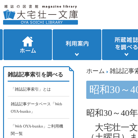
ホーム
雑誌記事
雑誌記事索引を調べる
昭和30～
「雑誌記事索引」とは
雑誌記事データベース「Web
昭和
30
～
40
年
OYA-bunko」
大宅壮一文
「Web OYA-bunko」ご利用機
関一覧
（土曜日）