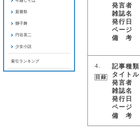
年越しそば
発言者
新嘗祭
雑誌名
発行日
獅子舞
ページ
円谷英二
備 考
少女小説
索引ランキング
4.
記事種類
タイトル
目録
発言者
雑誌名
発行日
ページ
備 考