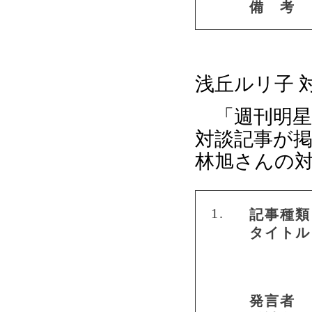
備 考
浅丘ルリ子 
「週刊明星」
対談記事が
林旭さんの対
1.
記事種類
タイトル
発言者