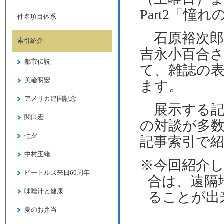
Part2
「憧れの
件名項目体系
石原裕次郎
索引紹介
吉永小百合
都市伝説
て、雑誌の
美輪明宏
ます。
アメリカ建国記念
展示する記
関口宏
の対談が多
七夕
記事索引で
中村玉緒
※今回紹介
ビートルズ来日60周年
合は、遠隔
味噌汁と健康
ることが出
夏のお弁当