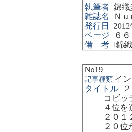
執筆者
錦織
雑誌名
Ｎｕ
発行日
2012
ページ
６６
備 考
‖
錦
No19
イン
記事種類
タイトル
２
コビッ
４位を
２０１
２０位