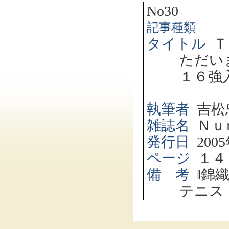
No30
記事種類
タイトル
Ｔ
ただい
１６強
執筆者
吉松
雑誌名
Ｎｕ
発行日
2005
ページ
１４
備 考
‖
錦
テニス