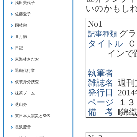
浅田美代子
いのかもし
佐藤愛子
No1
国枝栄
グラ
記事種類
６月病
タイトル
Ｃ
日記
インで
東海林さだお
執筆者
退職代行業
雑誌名
週刊
仮装身分捜査
発行日
2014
抹茶ブーム
ページ
１３
芝山努
備 考
‖
錦
東日本大震災とSNS
長沢蘆雪