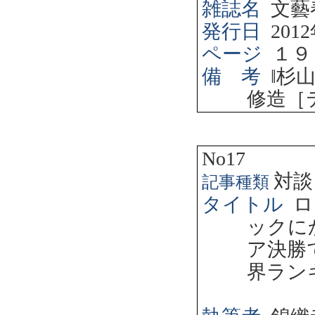
雑誌名
文藝
発行日
2012
ページ
１９
備 考
‖
杉
修造［
No17
対談
記事種類
タイトル
ロ
ックに
ア決勝
界ラン