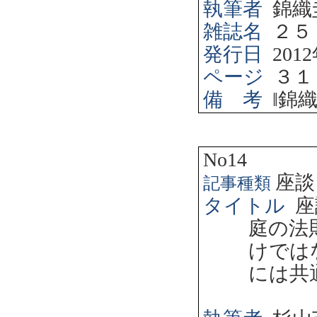
執筆者
錦織
雑誌名
２５
発行日
2012
ページ
３１
備 考
‖
錦
No14
座談
記事種類
タイトル
座
庭の法
けでは
には共