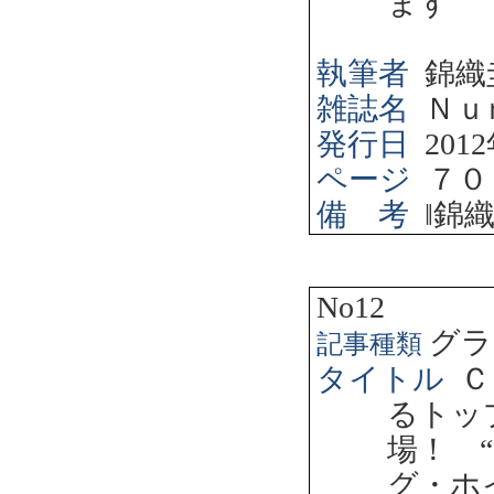
ます
執筆者
錦織
雑誌名
Ｎｕ
発行日
2012
ページ
７０
備 考
‖
錦
No12
グラ
記事種類
タイトル
Ｃ
るトッ
場！ 
グ・ホ