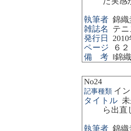
た実感
執筆者
錦織
雑誌名
テニ
発行日
2010
ページ
６２
備 考
‖
錦
No24
イン
記事種類
タイトル
未
ら出直
執筆者
錦織