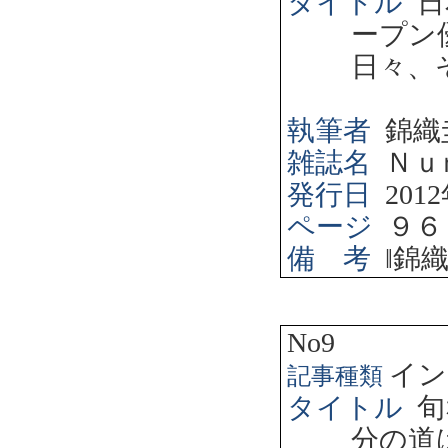
タイトル
日
ープン
日々、
執筆者
錦織
雑誌名
Ｎｕ
発行日
2012
ページ
９６
備 考
‖
錦
No9
イン
記事種類
タイトル
旬
分の道