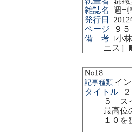
執筆者
錦織
雑誌名
週刊
発行日
2012
ページ
９５
備 考
‖
小
ニス］
No18
イン
記事種類
タイトル
２
５ ス
最高位
１０を