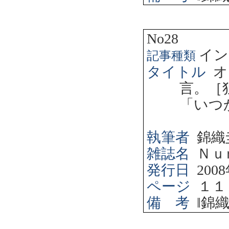
No28
イン
記事種類
タイトル
オ
言。［
「いつ
執筆者
錦織
雑誌名
Ｎｕ
発行日
2008
ページ
１１
備 考
‖
錦