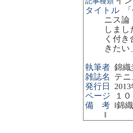
イン
記事種類
タイトル
「
ニス論
しまし
く付き
きたい
執筆者
錦織
雑誌名
テニ
発行日
2013
ページ
１０
備 考
‖
錦
‖