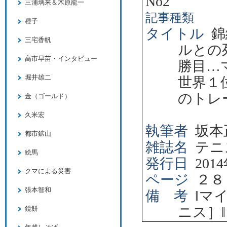
No2
三浦璃来＆木原龍一
記事種類
種子
タイトル
錦
三宅香帆
ルとの
高市早苗・インタビュー
勝目…
堀井雄二
世界１
のトレ
金（ゴールド）
久米宏
執筆者
坂本
都市鉱山
雑誌名
テニ
絵馬
発行日
2014
クマによる災害
ページ
２８
張本智和
備 考
‖
マ
ニス］
‖
鏡餅