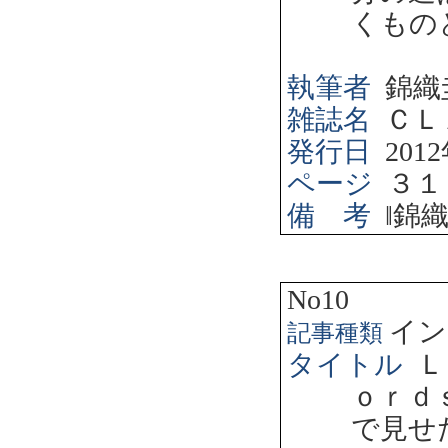
くもの
執筆者
錦織
雑誌名
ＣＬ
発行日
2012
ページ
３１
備 考
‖
錦
No10
イン
記事種類
タイトル
Ｌ
ｏｒｄ
で見せ