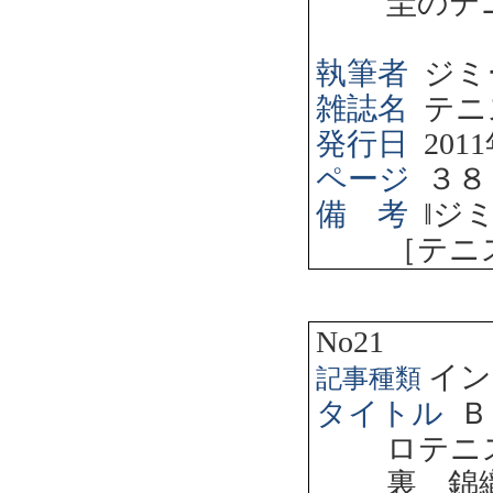
圭のテ
執筆者
ジミ
雑誌名
テニ
発行日
2011
ページ
３８
備 考
‖
ジ
［テニ
No21
イン
記事種類
タイトル
Ｂ
ロテニ
裏 錦