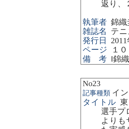
返り、
執筆者
錦織
雑誌名
テニ
発行日
2011
ページ
１０
備 考
‖
錦
No23
イン
記事種類
タイトル
東
選手プ
よりも