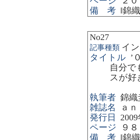
ページ
２０
備 考
‖
錦
No27
イン
記事種類
タイトル
’
自分で
スが好
執筆者
錦織
雑誌名
ａｎ
発行日
2009
ページ
９８
備 考
‖
錦