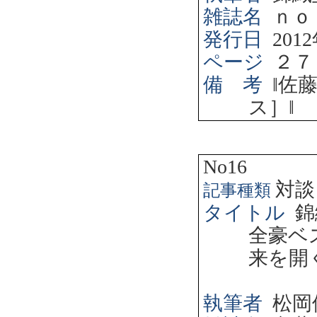
雑誌名
ｎｏ
発行日
2012
ページ
２７
備 考
‖
佐
ス］
‖
No16
対談
記事種類
タイトル
錦
全豪ベ
来を開
執筆者
松岡