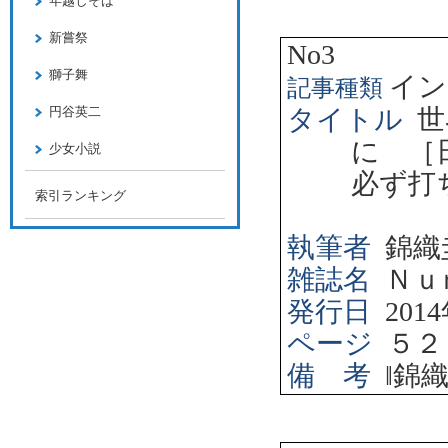
年越しそば
新嘗祭
No3
獅子舞
イン
記事種類
円谷英二
タイトル
世
に ［
少女小説
必ず打
索引ランキング
執筆者
錦織
雑誌名
Ｎｕ
発行日
2014
ページ
５２
備 考
‖
錦