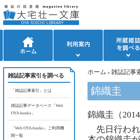
ホーム
雑誌記事
雑誌記事索引を調べる
錦織圭
「雑誌記事索引」とは
雑誌記事データベース「Web
錦織圭（
2014
OYA-bunko」
先日行われ
「Web OYA-bunko」ご利用機
関一覧
本の錦織圭