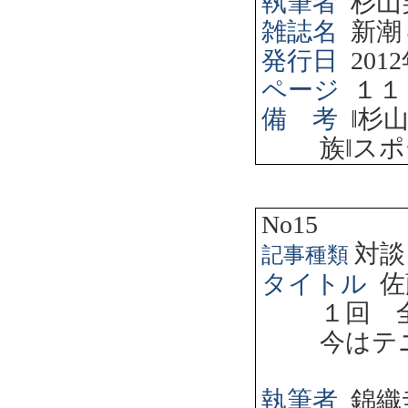
執筆者
杉山
雑誌名
新潮
発行日
2012
ページ
１１
備 考
‖
杉
族
‖
スポ
No15
対談
記事種類
タイトル
佐
１回 
今はテ
執筆者
錦織