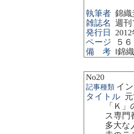
執筆者
錦織
雑誌名
週刊
発行日
2012
ページ
５６
備 考
‖
錦
No20
イン
記事種類
タイトル
元
「Ｋ」
ス専門
多大な