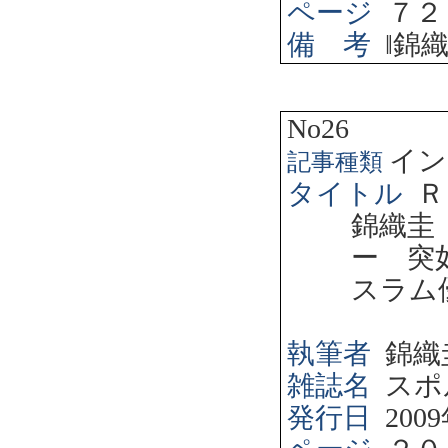
ページ
７２
備 考
‖
錦
No26
イン
記事種類
タイトル
Ｒ
錦織圭
ー 突
スラム
執筆者
錦織
雑誌名
スポ
発行日
2009