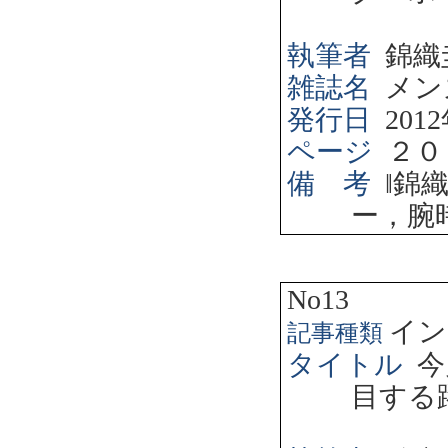
執筆者
錦織
雑誌名
メン
発行日
2012
ページ
２０
備 考
‖
錦
ー，腕
No13
イン
記事種類
タイトル
今
目する