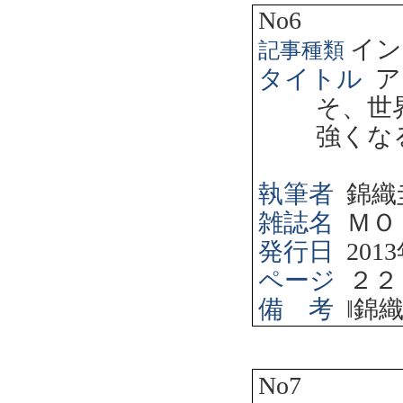
No6
イン
記事種類
タイトル
ア
そ、世
強くな
執筆者
錦織
雑誌名
ＭＯ
発行日
2013
ページ
２２
備 考
‖
錦
No7