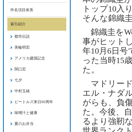
トップ
10
入
件名項目体系
そんな錦織
索引紹介
錦織圭を
W
都市伝説
事がヒット
美輪明宏
年10月6日
った当時
15
アメリカ建国記念
た。
関口宏
七夕
マドリード
エル・ナダ
中村玉緒
がらも、負
ビートルズ来日60周年
た。今後、
味噌汁と健康
るより強靭
夏のお弁当
世界ランク