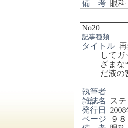
備 考
眼科
No20
記事種類
タイトル
再
してガ
ざまな
だ液の
執筆者
雑誌名
ステ
発行日
2008
ページ
９８