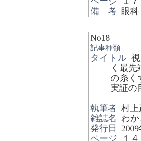
ページ
１７
備 考
眼科
No18
記事種類
タイトル
視
く最先
の糸く
実証の
執筆者
村上
雑誌名
わか
発行日
2009
ページ
１４