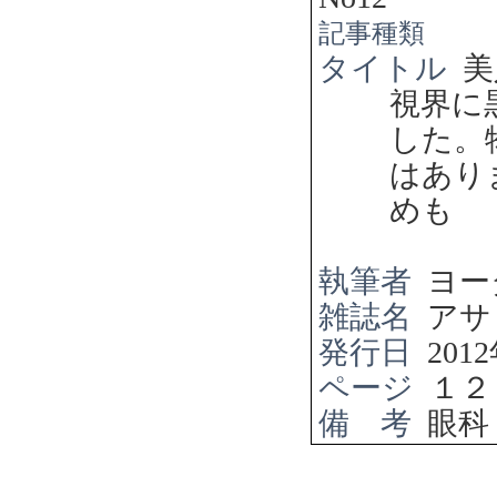
記事種類
タイトル
美
視界に
した。
はあり
めも
執筆者
ヨー
雑誌名
アサ
発行日
2012
ページ
１２
備 考
眼科