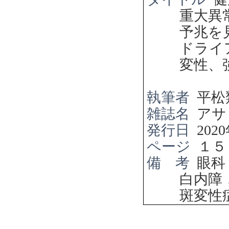
重大異
予兆を
ドライ
変性、
執筆者
平松
雑誌名
アサ
発行日
2020
ページ
１５
備 考
眼科
白内障
斑変性