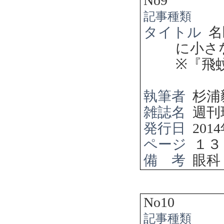
No9
記事種類
タイトル
名
に小さ
※
『飛
執筆者
杉浦
雑誌名
週刊
発行日
2014
ページ
１３
備 考
眼科
No10
記事種類