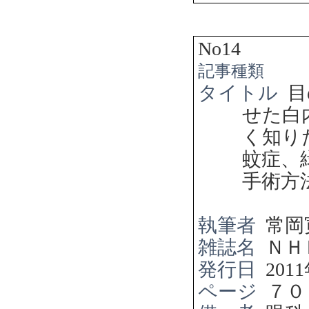
No14
記事種類
タイトル
目
せた白
く知り
蚊症、
手術方
執筆者
常岡
雑誌名
ＮＨ
発行日
2011
ページ
７０