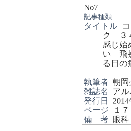
No7
記事種類
タイトル
コ
ク ３
感じ始
い 飛
る目の
執筆者
朝岡
雑誌名
アル
発行日
2014
ページ
１７
備 考
眼科