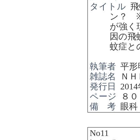
タイトル
飛
ン？
が強く
因の飛
蚊症と
執筆者
平形
雑誌名
ＮＨ
発行日
2014
ページ
８０
備 考
眼科
No11