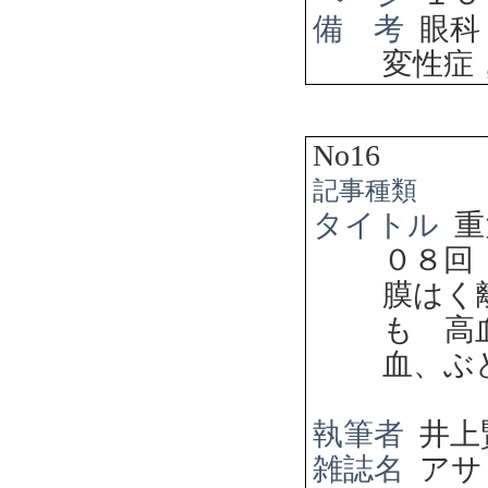
備 考
眼科
変性症
No16
記事種類
タイトル
重
０８回
膜はく
も 高
血、ぶ
執筆者
井上
雑誌名
アサ