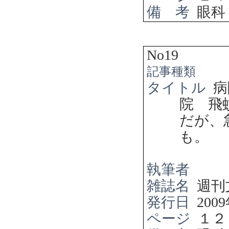
備 考
眼科
No19
記事種類
タイトル
病
院 飛
だが、
も。
執筆者
雑誌名
週刊
発行日
2009
ページ
１２