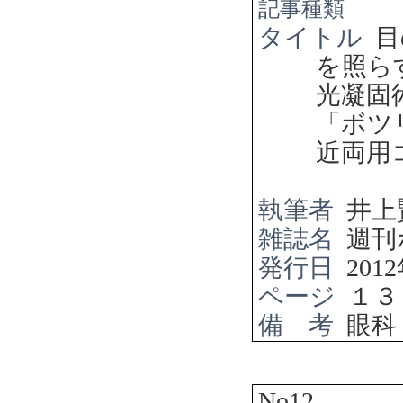
記事種類
タイトル
目
を照ら
光凝固
「ボツ
近両用
執筆者
井上
雑誌名
週刊
発行日
2012
ページ
１３
備 考
眼科
No12