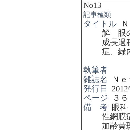
No13
記事種類
タイトル
Ｎ
解 眼
成長過
症、緑
執筆者
雑誌名
Ｎｅ
発行日
2012
ページ
３６
備 考
眼科
性網膜
加齢黄