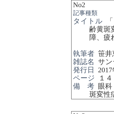
No2
記事種類
タイトル
「
齢黄斑
障、疲
執筆者
笹井
雑誌名
サン
発行日
2017
ページ
１４
備 考
眼科
斑変性