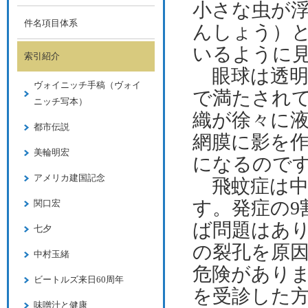
小さな虫が
件名項目体系
んしょう）
いるように
索引紹介
眼球は透明
ヴォイニッチ手稿（ヴォイ
で満たされ
ニッチ写本）
織が徐々に
都市伝説
網膜に影を
美輪明宏
になるので
アメリカ建国記念
飛蚊症は中
す。発症の9
関口宏
ば問題はあり
七夕
の裂孔を原
中村玉緒
危険があり
ビートルズ来日60周年
を受診した
味噌汁と健康