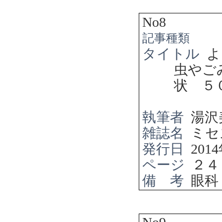
No8
記事種類
タイトル
よ
虫やご
状 ５
執筆者
湯沢
雑誌名
ミセ
発行日
2014
ページ
２４
備 考
眼科