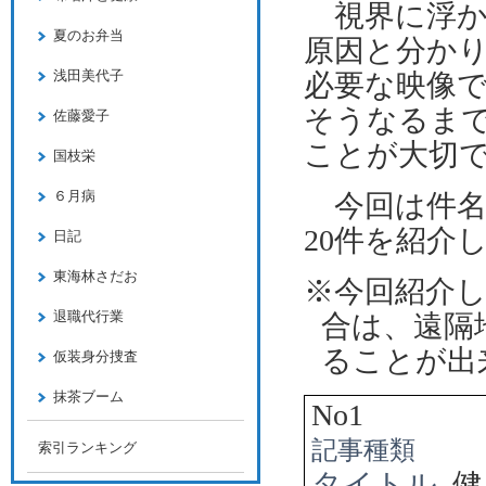
視界に浮か
夏のお弁当
原因と分か
浅田美代子
必要な映像
そうなるま
佐藤愛子
ことが大切
国枝栄
６月病
今回は件名
20件を紹介
日記
東海林さだお
※今回紹介
退職代行業
合は、遠隔
ることが出
仮装身分捜査
抹茶ブーム
No1
記事種類
索引ランキング
タイトル
健