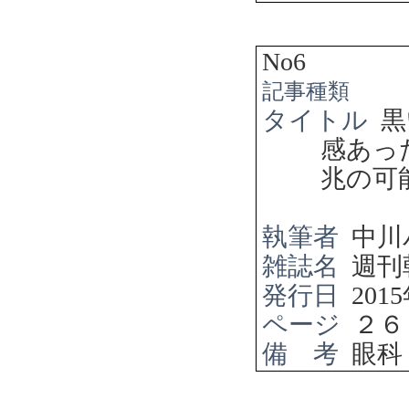
No6
記事種類
タイトル
黒
感あっ
兆の可
執筆者
中川
雑誌名
週刊
発行日
2015
ページ
２６
備 考
眼科