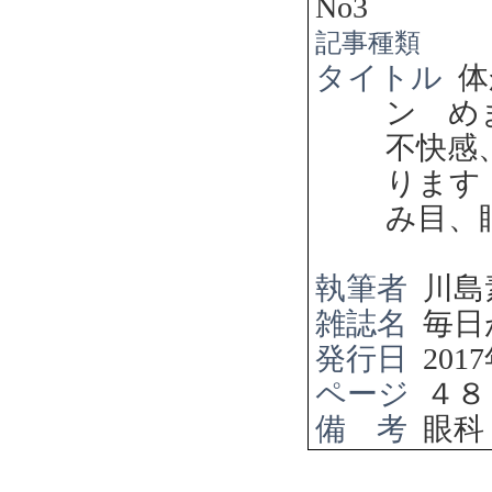
No3
記事種類
タイトル
体
ン め
不快感
りま
み目、
執筆者
川島
雑誌名
毎日
発行日
2017
ページ
４８
備 考
眼科