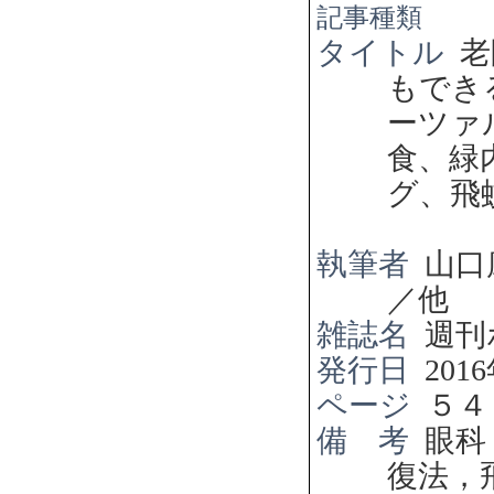
記事種類
タイトル
老
もでき
ーツァ
食、緑
グ、飛
執筆者
山口
／他
雑誌名
週刊
発行日
2016
ページ
５４
備 考
眼科
復法，