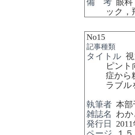
備 考
眼科
ック，
No15
記事種類
タイトル
視
ピント
症から
ラブル
執筆者
本部
雑誌名
わか
発行日
2011
ページ
１５