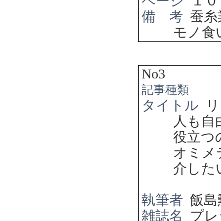
ページ
１０
備 考
蚕糸
モノ食
No3
記事種類
タイトル
リ
人も自
役立つ
オミメ
介した
執筆者
飯島
雑誌名
プレ