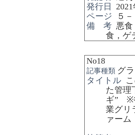
発行日
2021
ページ
５－
備 考
悪食
食，ゲ
No18
グラ
記事種類
タイトル
こ
た管理
ギ
”
※
業グリ
ァーム