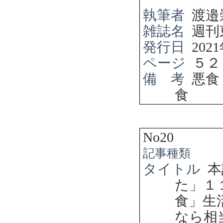
執筆者
渡邉
雑誌名
週刊
発行日
2021
ページ
５２
備 考
悪食
食
No20
記事種類
タイトル
本
た」１
食」生
なら相