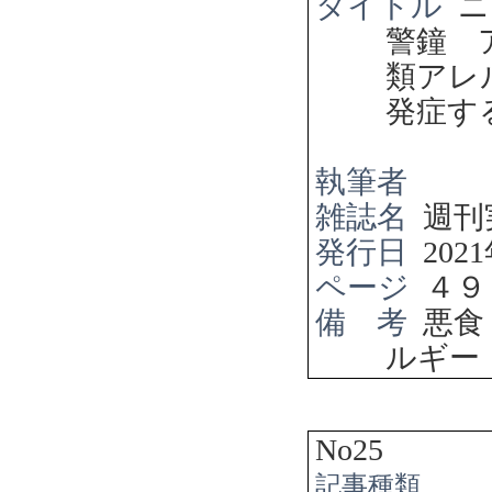
タイトル
ニ
警鐘 
類アレ
発症す
執筆者
雑誌名
週刊
発行日
2021
ページ
４９
備 考
悪食
ルギー
No25
記事種類