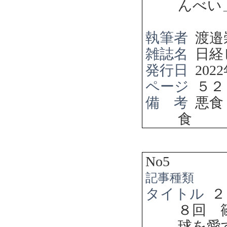
んべい
執筆者
渡邉
雑誌名
日経
発行日
2022
ページ
５２
備 考
悪食
食
No5
記事種類
タイトル
２
８回 
球を愛