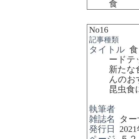
食
No16
記事種類
タイトル
食
ードテ
新たな
んのお
昆虫食
執筆者
雑誌名
ター
発行日
2021
ページ
５２