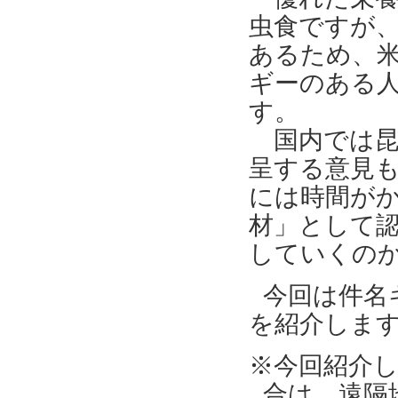
虫食ですが
あるため、米
ギーのある
す。
国内では昆
呈する意見
には時間が
材」として
していくの
今回は件名
を紹介しま
※今回紹介
合は、遠隔