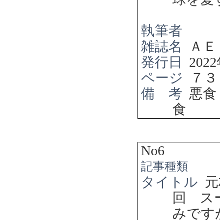
執筆者
雑誌名
ＡＥ
発行日
2022
ページ
７３
備 考
悪食
食
No6
記事種類
タイトル
元
回 ス
みで