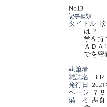
No13
記事種類
タイトル
珍
は？ 
学を持
ＡＤＡ
でを密
執筆者
雑誌名
ＢＲ
発行日
2021
ページ
７８
備 考
悪食