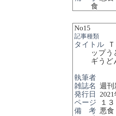
食
No15
記事種類
タイトル
Ｔ
ップ
ギうど
執筆者
雑誌名
週刊
発行日
2021
ページ
１３
備 考
悪食