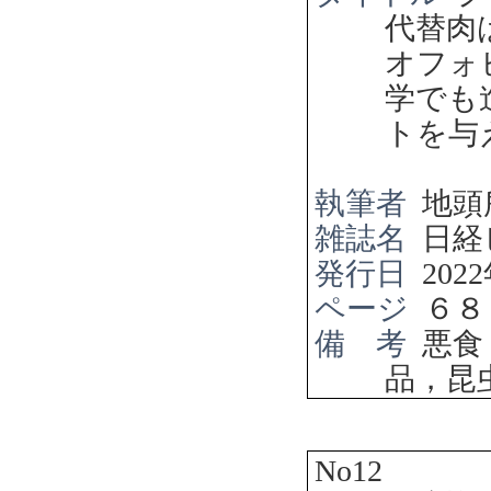
代替肉
オフォ
学でも
トを与
執筆者
地頭
雑誌名
日経
発行日
2022
ページ
６８
備 考
悪食
品，昆
No12