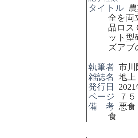
タイトル
農
全を両
品ロ
ット型
ズアブ
執筆者
市川
雑誌名
地上
発行日
2021
ページ
７５
備 考
悪食
食