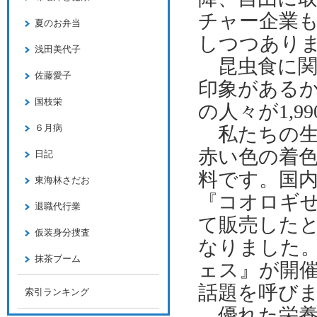
チャー企業
夏のお弁当
しつつあり
浅田美代子
昆虫食に関
佐藤愛子
印象がある
国枝栄
の人々が
1,
６月病
私たちの生
赤い色の着
日記
料です。
国
東海林さだお
『コオロギ
退職代行業
て販売した
仮装身分捜査
なりました
抹茶ブーム
ェス』が開
話題を呼び
索引ランキング
優れた栄養