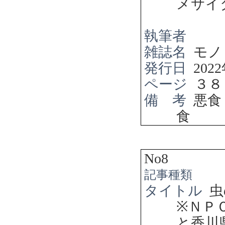
メサイ
執筆者
雑誌名
モノ
発行日
2022
ページ
３８
備 考
悪食
食
No8
記事種類
タイトル
虫
※
ＮＰ
と香川