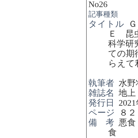
No26
記事種類
タイトル
Ｇ
Ｅ 昆
科学
ての期
らえて
執筆者
水野
雑誌名
地上
発行日
2021
ページ
８２
備 考
悪食
食