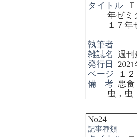
タイトル
Ｔ
年ゼ
１７年
執筆者
雑誌名
週刊
発行日
2021
ページ
１２
備 考
悪食
虫，虫
No24
記事種類