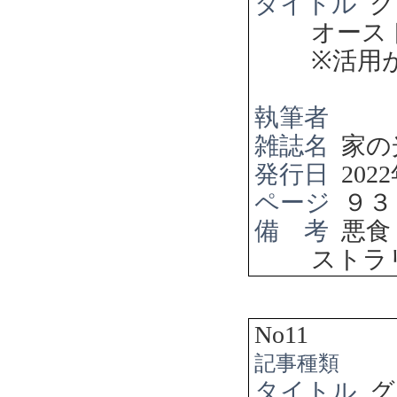
タイトル
グ
オース
※
活用
執筆者
雑誌名
家の
発行日
2022
ページ
９３
備 考
悪食
ストラ
No11
記事種類
タイトル
グ