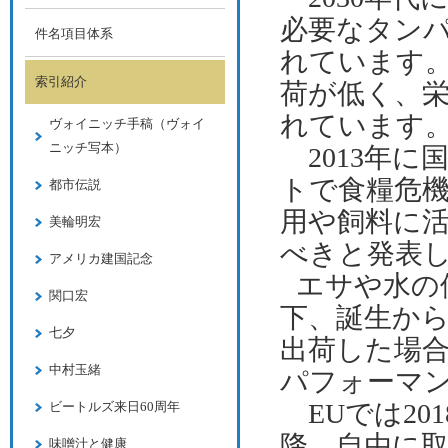
必要なタン
件名項目体系
れています
索引紹介
荷が低く、
れています
ヴォイニッチ手稿（ヴォイ
ニッチ写本）
2013年
トで食糧危
都市伝説
用や飼料に
美輪明宏
べきと発表
アメリカ建国記念
エサや水の
関口宏
下、誕生から
七夕
出荷した場
中村玉緒
パフォーマ
EUでは
20
ビートルズ来日60周年
降、自由に
味噌汁と健康