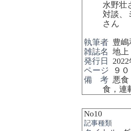
水野壮
対談、
さん
執筆者
豊嶋
雑誌名
地上
発行日
2022
ページ
９０
備 考
悪食
食，連
No10
記事種類