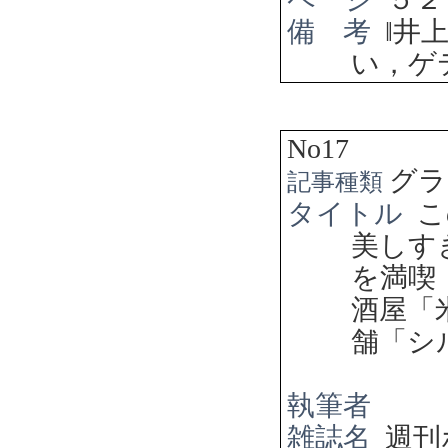
備 考
‖
井
い，ゲ
No17
グラ
記事種類
タイトル
こ
美しす
を満
酒屋「
舗「シ
執筆者
雑誌名
週刊