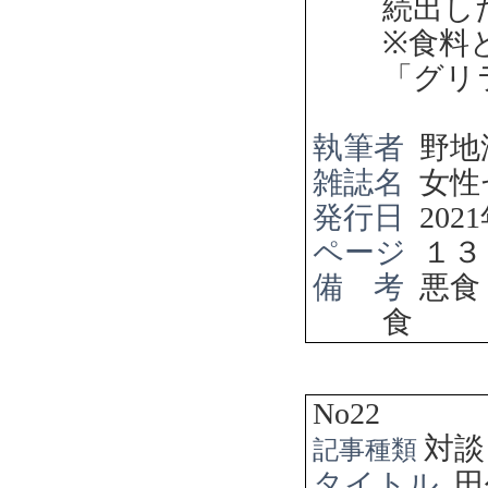
続出し
※
食料
「グリ
執筆者
野地
雑誌名
女性
発行日
2021
ページ
１３
備 考
悪食
食
No22
対談
記事種類
タイトル
田