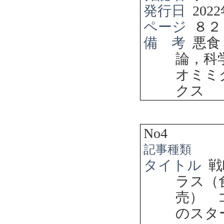
発行日
2022
ページ
８２
備 考
悪食
論，科
オミミ
クス
No4
記事種類
タイトル
戦
ラス（
売） 
のスタ