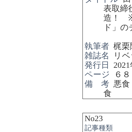
表取締
造！
ド」の
執筆者
梶栗
雑誌名
リベ
発行日
2021
ページ
６８
備 考
悪食
食
No23
記事種類