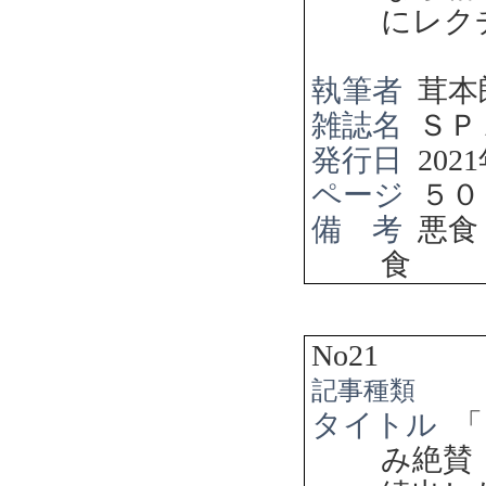
にレク
執筆者
茸本
雑誌名
ＳＰ
発行日
2021
ページ
５０
備 考
悪食
食
No21
記事種類
タイトル
「
み絶賛