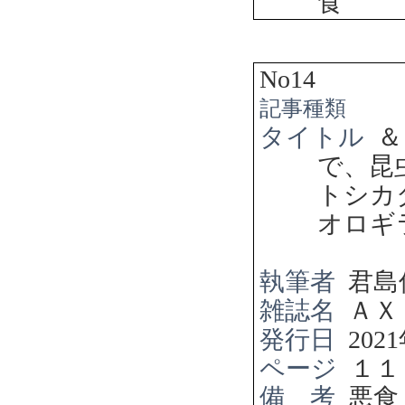
食
No14
記事種類
タイトル
＆
で、昆
トシカ
オロギ
執筆者
君島
雑誌名
ＡＸ
発行日
2021
ページ
１１
備 考
悪食