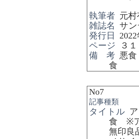
執筆者
元村
雑誌名
サン
発行日
2022
ページ
３１
備 考
悪食
食
No7
記事種類
タイトル
ア
食
※
無印良