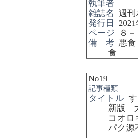
執筆者
雑誌名
週刊
発行日
2021
ページ
８－
備 考
悪食
食
No19
記事種類
タイトル
す
新版 
コオロ
パク源