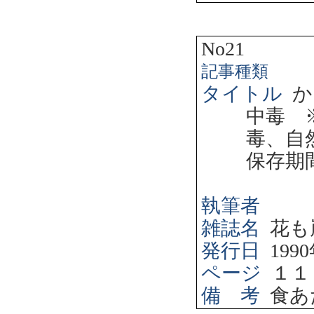
No21
記事種類
タイトル
か
中毒 
毒、自
保存期
執筆者
雑誌名
花も
発行日
1990
ページ
１１
備 考
食あ