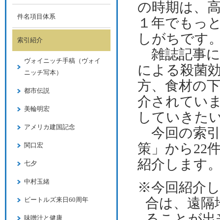
の時期は、
件名項目体系
１年でもっ
しがちです
索引紹介
雑誌記事に
ヴォイニッチ手稿（ヴォイ
による殺菌
ニッチ写本）
方、食材の
都市伝説
介されてい
美輪明宏
していきた
アメリカ建国記念
今回の索
策」から
22
関口宏
紹介します
七夕
中村玉緒
※今回紹介
合は、遠隔
ビートルズ来日60周年
ることが出
味噌汁と健康