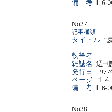
備 考
‖
16-0
No27
記事種類
タイトル
“
執筆者
雑誌名
週刊
発行日
1977
ページ
１４
備 考
‖
16-0
No28