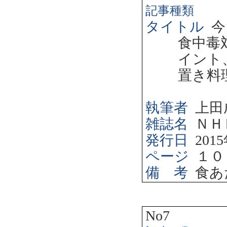
記事種類
タイトル
今
食中毒
イント
置き料
執筆者
上田
雑誌名
ＮＨ
発行日
2015
ページ
１０
備 考
食あ
No7