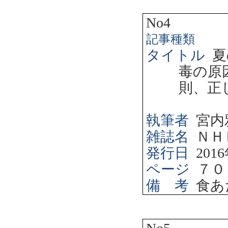
No4
記事種類
タイトル
夏
毒の原
則、正
執筆者
宮内
雑誌名
ＮＨ
発行日
2016
ページ
７０
備 考
食あ