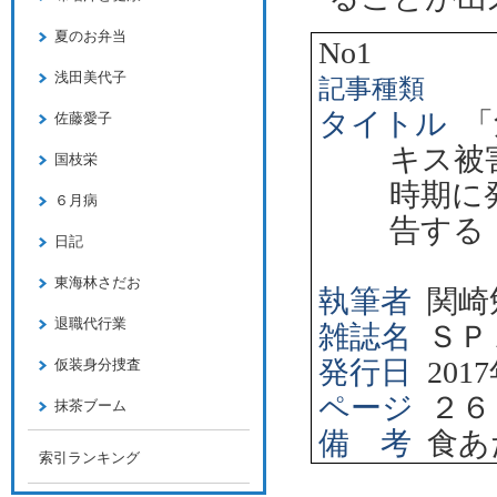
夏のお弁当
No1
浅田美代子
記事種類
タイトル
「
佐藤愛子
キス被
国枝栄
時期に
６月病
告する
日記
東海林さだお
執筆者
関崎
退職代行業
雑誌名
ＳＰ
発行日
2017
仮装身分捜査
ページ
２６
抹茶ブーム
備 考
食あ
索引ランキング