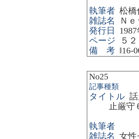
執筆者
松橋
雑誌名
Ｎｅ
発行日
1987
ページ
５２
備 考
‖
16-0
No25
記事種類
タイトル
話
止厳守
執筆者
雑誌名
女性