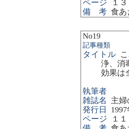
ページ
１３
備 考
食あ
No19
記事種類
タイトル
こ
浄、消
効果は
執筆者
雑誌名
主婦
発行日
1997
ページ
１１
備 考
食あ