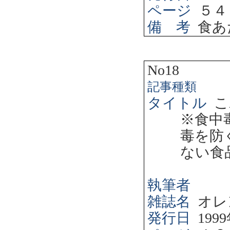
ページ
５４
備 考
食あ
No18
記事種類
タイトル
こ
※食中
毒を防
ない食
執筆者
雑誌名
オレ
発行日
1999