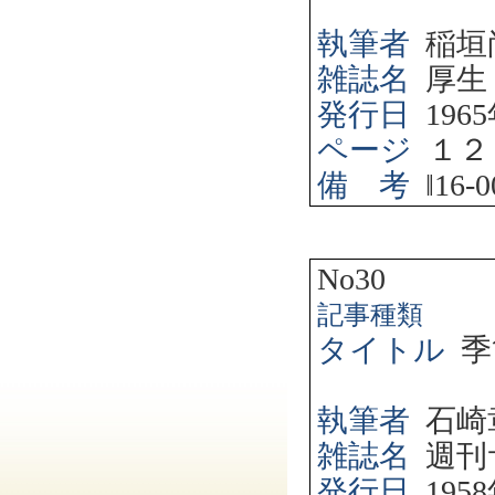
執筆者
稲垣
雑誌名
厚生
発行日
1965
ページ
１２
備 考
‖
16-0
No30
記事種類
タイトル
季
執筆者
石崎
雑誌名
週刊
発行日
1958