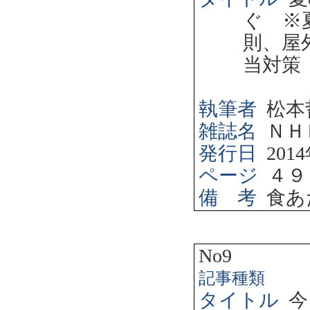
ぐ ※
則、屋
当対策
執筆者
松本
雑誌名
ＮＨ
発行日
2014
ページ
４９
備 考
食あ
No9
記事種類
タイトル
今