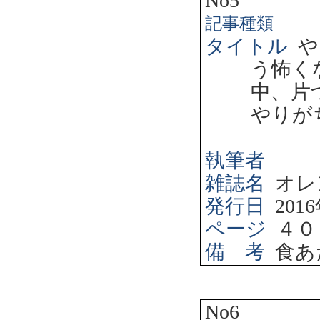
No5
記事種類
タイトル
や
う怖く
中、片
やりが
執筆者
雑誌名
オレ
発行日
2016
ページ
４０
備 考
食あ
No6