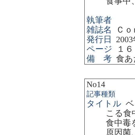
食事中
執筆者
雑誌名
Ｃｏ
発行日
2003
ページ
１６
備 考
食あ
No14
記事種類
タイトル
ベ
こる食
食中毒
原因菌