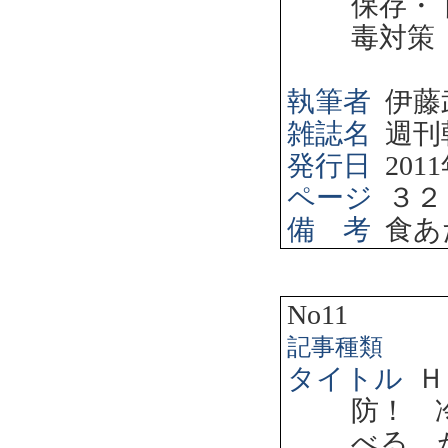
保存・
毒対策
執筆者
伊藤
雑誌名
週刊
発行日
2011
ページ
３２
備 考
食あ
No11
記事種類
タイトル
Ｈ
防！ 
べる、