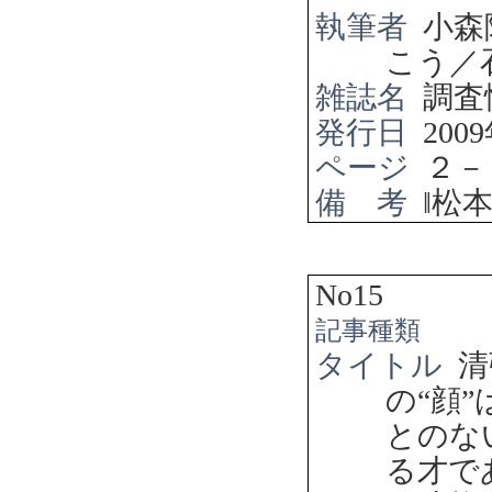
執筆者
小森
こう／
雑誌名
調査
発行日
2009
ページ
２－
備 考
‖
松
No15
記事種類
タイトル
清
の
“
顔
”
とのな
る才で