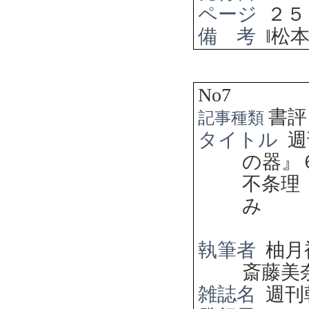
ページ
２５
備 考
‖
松
No7
書評
記事種類
タイトル
週
の器』
不条理
み
執筆者
柚月
斎藤美
雑誌名
週刊