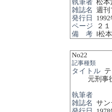
執筆者
松本
雑誌名
週刊
発行日
1992
ページ
２１
備 考
‖
松
No22
記事種類
タイトル
テ
元刑事
執筆者
雑誌名
サン
発行日
1978