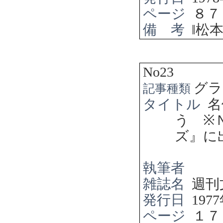
ページ
８７
備 考
‖
松
No23
グラ
記事種類
タイトル
名
う
※
ズ』に
執筆者
雑誌名
週刊
発行日
1977
ページ
１７