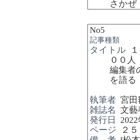
さかぜ
No5
記事種類
タイトル
１
００人
編集者
を語る
執筆者
宮田
雑誌名
文藝
発行日
2022
ページ
２５
備 考
‖
松