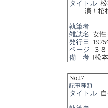
タイトル
松
演！棺
執筆者
雑誌名
女性
発行日
1975
ページ
３８
備 考
‖
松
No27
記事種類
タイトル
自