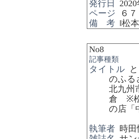
発行日
2020
ページ
６７
備 考
‖
松
No8
記事種類
タイトル
と
のふる
北九州
倉
※
の店「
執筆者
時田
雑誌名
サン