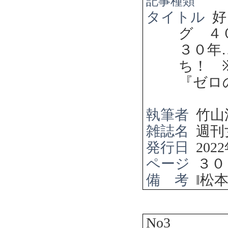
記事種類
タイトル
好
グ ４
３０年
ち！
『ゼロ
執筆者
竹山
雑誌名
週刊
発行日
2022
ページ
３０
備 考
‖
松
No3