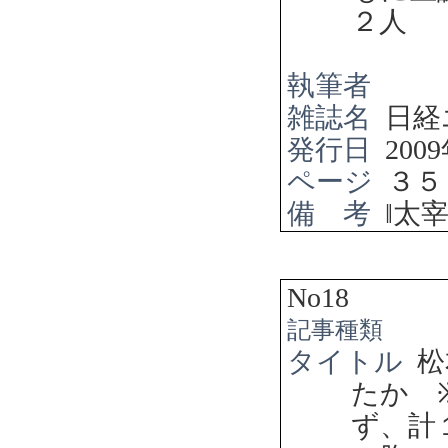
２人
執筆者
雑誌名
日経
発行日
2009
ページ
３５
備 考
‖
太
No18
記事種類
タイトル
松
たか
ず、計