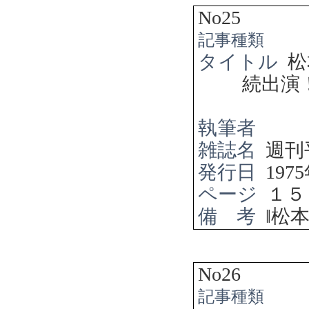
No25
記事種類
タイトル
松
続出演
執筆者
雑誌名
週刊
発行日
1975
ページ
１５
備 考
‖
松
No26
記事種類