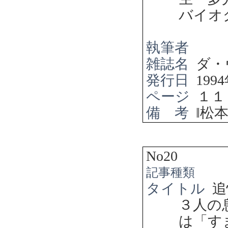
バイオ
執筆者
雑誌名
ダ・
発行日
1994
ページ
１１
備 考
‖
松
No20
記事種類
タイトル
追
３人の
は「す