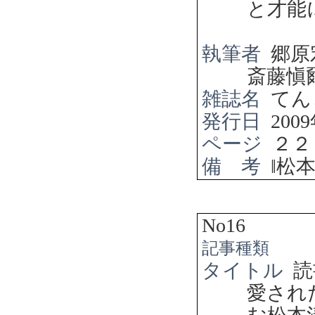
と才能
執筆者
郷原
斎藤愼
雑誌名
てん
発行日
2009
ページ
２２
備 考
‖
松
No16
記事種類
タイトル
読
愛され