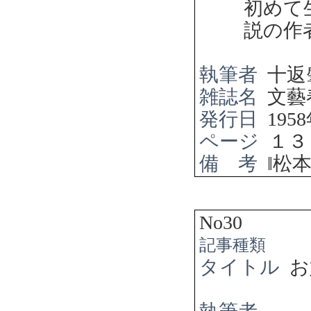
初めて
説の作
執筆者
十返
雑誌名
文藝
発行日
1958
ページ
１３
備 考
‖
松
No30
記事種類
タイトル
お