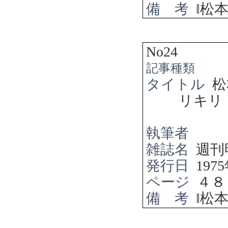
備 考
‖
松
No24
記事種類
タイトル
松
リキリ
執筆者
雑誌名
週刊
発行日
1975
ページ
４８
備 考
‖
松