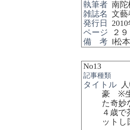
執筆者
南陀
雑誌名
文藝
発行日
2010
ページ
２９
備 考
‖
松
No13
記事種類
タイトル
人
豪
※
た奇妙
４歳で
ットし