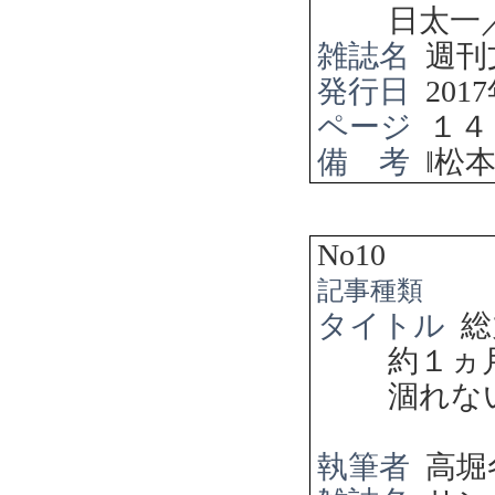
日太一
雑誌名
週刊
発行日
2017
ページ
１４
備 考
‖
松
No10
記事種類
タイトル
総
約１ヵ
涸れな
執筆者
高堀