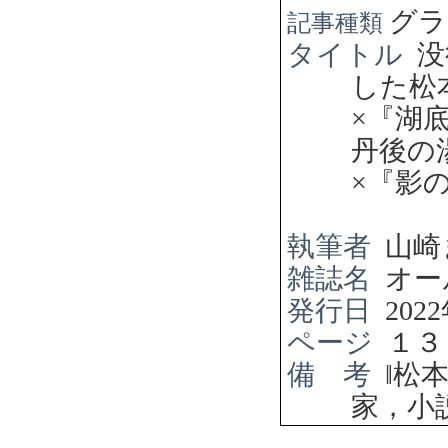
グラ
記事種類
タイトル
没
した松
×
『湖
丹後の
×
『影
執筆者
山崎
雑誌名
オー
発行日
2022
ページ
１３
備 考
‖
松
家，小