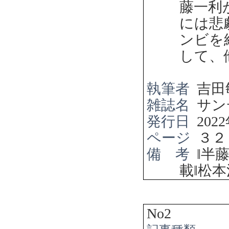
藤一利
には悲
ンビを
して、
執筆者
吉田
雑誌名
サン
発行日
2022
ページ
３２
備 考
‖
半
載
‖
松本
No2