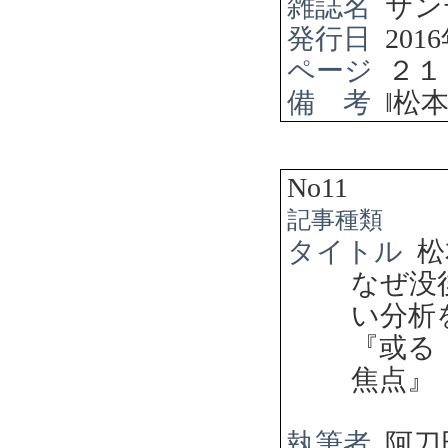
雑誌名
サン
発行日
2016
ページ
２１
備 考
‖
松
No11
記事種類
タイトル
松
なぜ没
い分析
『或る
焦点』
執筆者
阿刀