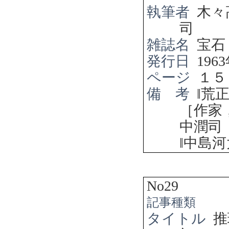
執筆者
木々
司
雑誌名
宝石
発行日
1963
ページ
１５
備 考
‖
荒
［作家
中潤司
‖
中島河
No29
記事種類
タイトル
推