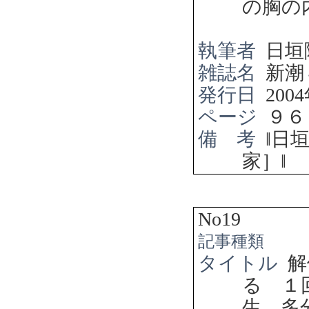
の胸の
執筆者
日垣
雑誌名
新潮
発行日
2004
ページ
９６
備 考
‖
日
家］
‖
No19
記事種類
タイトル
解
る １
生 多