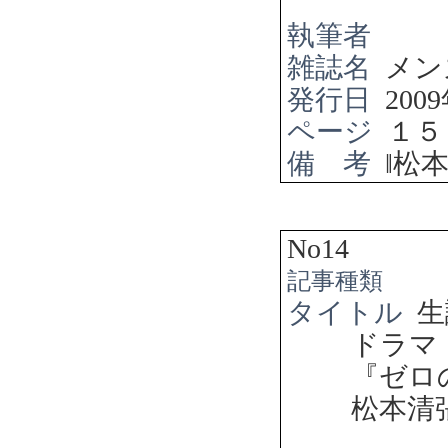
執筆者
雑誌名
メン
発行日
2009
ページ
１５
備 考
‖
松
No14
記事種類
タイトル
生
ドラ
『ゼロ
松本清