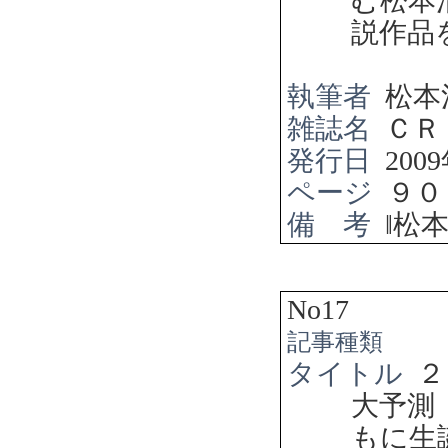
む松本
説作品
執筆者
松本
雑誌名
ＣＲ
発行日
2009
ページ
９０
備 考
‖
松
No17
記事種類
タイトル
２
大予測
もに生