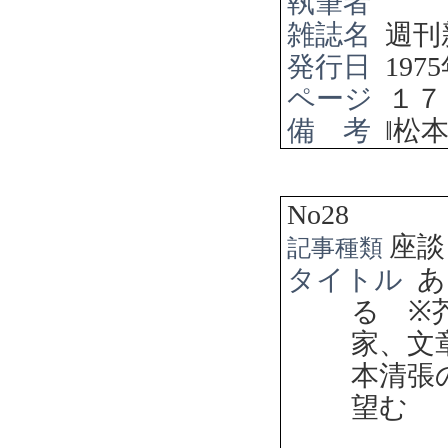
執筆者
雑誌名
週刊
発行日
1975
ページ
１７
備 考
‖
松
No28
座談
記事種類
タイトル
あ
る
※
家、文
本清張
望む