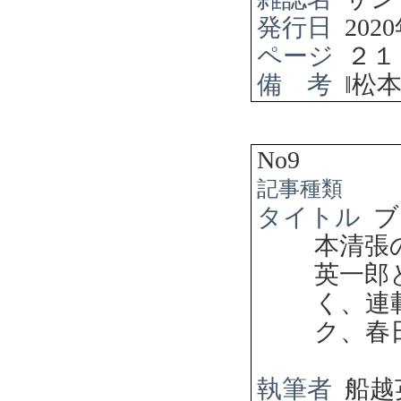
発行日
2020
ページ
２１
備 考
‖
松
No9
記事種類
タイトル
ブ
本清張
英一郎
く、連
ク、春
執筆者
船越