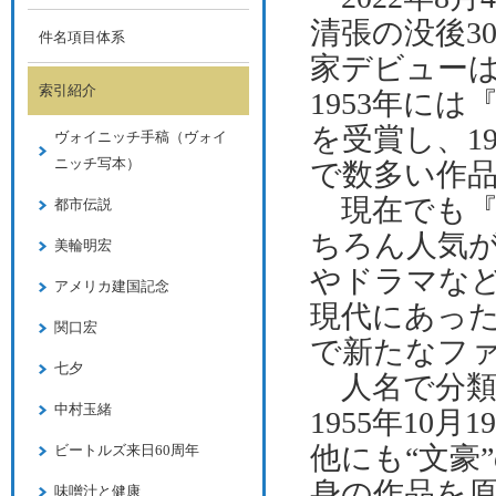
清張の没後
3
件名項目体系
家デビュー
索引紹介
1953
年には
を受賞し、
1
ヴォイニッチ手稿（ヴォイ
ニッチ写本）
で数多い作
現在でも『
都市伝説
ちろん
人気
美輪明宏
やドラマな
アメリカ建国記念
現代にあっ
関口宏
で新たなフ
七夕
人名で分類
中村玉緒
1955
年
10
月
19
他にも“文豪
ビートルズ来日60周年
身の作品を
味噌汁と健康