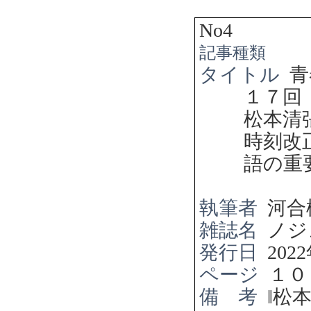
No4
記事種類
タイトル
青
１７回
松本清
時刻改
語の重
執筆者
河合
雑誌名
ノジ
発行日
2022
ページ
１０
備 考
‖
松