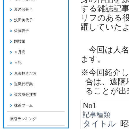
する雑誌記
夏のお弁当
リフのある役
浅田美代子
躍していた
佐藤愛子
国枝栄
今回は人名
６月病
ます。
日記
※今回紹介
東海林さだお
合は、遠隔
退職代行業
ることが出
仮装身分捜査
No1
抹茶ブーム
記事種類
索引ランキング
タイトル
昭