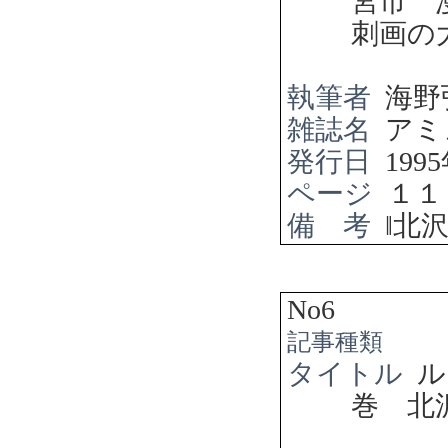
宮市 
刺画の
執筆者
海野
雑誌名
アミ
発行日
1995
ページ
１１
備 考
‖
北
No6
記事種類
タイトル
ル
巻 北