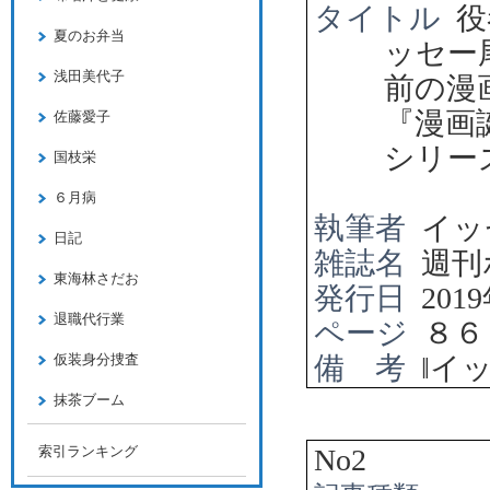
タイトル
役
夏のお弁当
ッセー
浅田美代子
前の漫
『漫画
佐藤愛子
シリー
国枝栄
６月病
執筆者
イッ
日記
雑誌名
週刊
東海林さだお
発行日
2019
退職代行業
ページ
８６
備 考
‖
イ
仮装身分捜査
抹茶ブーム
No2
索引ランキング