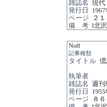
雑誌名
現代
発行日
1967
ページ
２１
備 考
‖
北
No8
記事種類
タイトル
偲
執筆者
雑誌名
週刊
発行日
1955
ページ
８６
備 考
‖
北