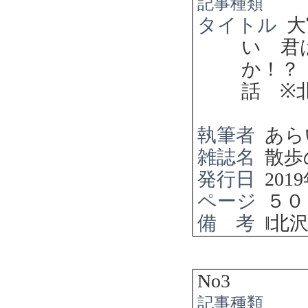
記事種類
タイトル
大
い 君
か！？
話
※
執筆者
あら
雑誌名
散歩
発行日
2019
ページ
５０
備 考
‖
北
No3
記事種類