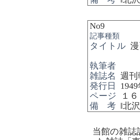
No9
記事種類
タイトル
漫
執筆者
雑誌名
週刊
発行日
1949
ページ
１６
備 考
‖
北
当館の雑誌