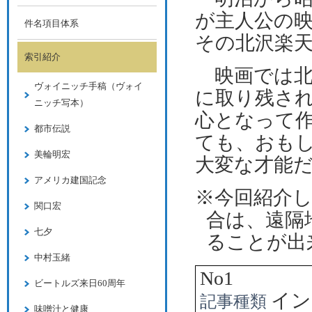
が主人公の
件名項目体系
その北沢楽
索引紹介
映画では北
ヴォイニッチ手稿（ヴォイ
に取り残さ
ニッチ写本）
心となって
都市伝説
ても、おも
美輪明宏
大変な才能
アメリカ建国記念
※今回紹介
関口宏
合は、遠隔
七夕
ることが出
中村玉緒
No1
ビートルズ来日60周年
イン
記事種類
味噌汁と健康