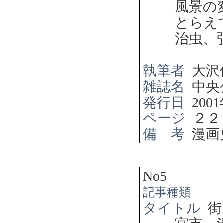
風景の
とら
治虫、
執筆者
大沢
雑誌名
中央
発行日
2001
ページ
２２
備 考
漫画
No5
記事種類
タイトル
街