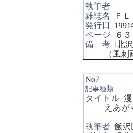
執筆者
雑誌名
ＦＬ
発行日
1991
ページ
６３
備 考
‖
北
（風刺
No7
記事種類
タイトル
漫
えあが
執筆者
飯沢