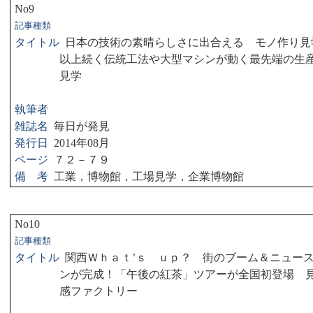
No9
記事種類
タイトル
日本の技術の素晴らしさに出合える モノ作り見
以上続く伝統工法や大型マシンが動く最先端の生
見学
執筆者
雑誌名
毎日が発見
発行日
2014
年
08
月
ページ
７２－７９
備 考
工業，博物館，工場見学，企業博物館
No10
記事種類
タイトル
関西Ｗｈａｔ’ｓ ｕｐ？ 街のブーム＆ニュー
ンが完成！「午後の紅茶」ツアーが全国初登場 
感ファクトリー