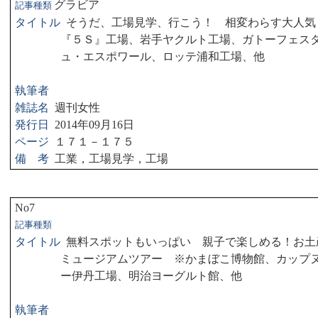
グラビア
記事種類
タイトル
そうだ、工場見学、行こう！ 相変わらす大人気
『５Ｓ』工場、岩手ヤクルト工場、ガトーフェス
ュ・エスポワール、ロッテ浦和工場、他
執筆者
雑誌名
週刊女性
発行日
2014
年
09
月
16
日
ページ
１７１－１７５
備 考
工業，工場見学，工場
No7
記事種類
タイトル
無料スポットもいっぱい 親子で楽しめる！お土
ミュージアムツアー ※かまぼこ博物館、カップ
ー伊丹工場、明治ヨーグルト館、他
執筆者