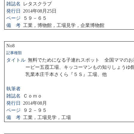
雑誌名
レタスクラブ
発行日
2014
年
08
月
25
日
ページ
５９－６５
備 考
工業，博物館，工場見学，企業博物館
No8
記事種類
タイトル
無料でためになる子連れスポット 全国ママのお
ーピー五霞工場、キッコーマンもの知りしょうゆ
乳業本庄千本さくら『５Ｓ』工場、他
執筆者
雑誌名
Ｃｏｍｏ
発行日
2014
年
08
月
ページ
９２－９５
備 考
工業，工場見学，工場