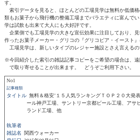
す。
索引データを見ると、ほとんどの工場見学は無料か低価格
類もお菓子から飛行機の整備工場までバラエティに富んでい
学は試飲も出来て大人にも大好評です。
企業側でも工場見学の大きな宣伝効果に注目しており、見
作ったお菓子メーカー・グリコの『グリコピア・イースト』
工場見学は、新しいタイプのレジャー施設とさえ言えるの
※今回紹介した索引の雑誌記事コピーをご希望の場合は、遠
で取り寄せることが出来ます。 どうぞご利用下さい。
No1
記事種類
タイトル
無料＆格安’１５人気ランキングＴＯＰ２０大発
ール神戸工場、サントリー京都ビール工場、アサ
ランド工場、他
執筆者
雑誌名
関西ウォーカー