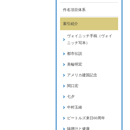
件名項目体系
索引紹介
ヴォイニッチ手稿（ヴォイ
ニッチ写本）
都市伝説
美輪明宏
アメリカ建国記念
関口宏
七夕
中村玉緒
ビートルズ来日60周年
味噌汁と健康