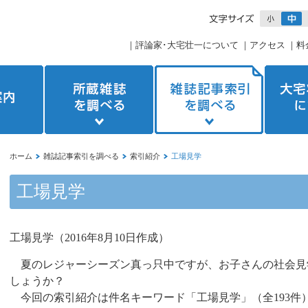
｜
評論家･大宅壮一について
｜
アクセス
｜
料
ホーム
雑誌記事索引を調べる
索引紹介
工場見学
工場見学
工場見学（
2016
年
8
月
10
日作成）
夏のレジャーシーズン真っ只中ですが、お子さんの社会見
しょうか？
今回の索引紹介は件名キーワード「工場見学」（全
193
件