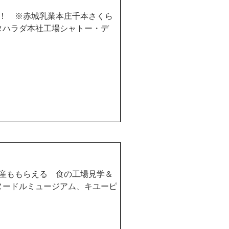
！ ※赤城乳業本庄千本さくら
タハラダ本社工場シャトー・デ
産ももらえる 食の工場見学＆
ヌードルミュージアム、キユーピ