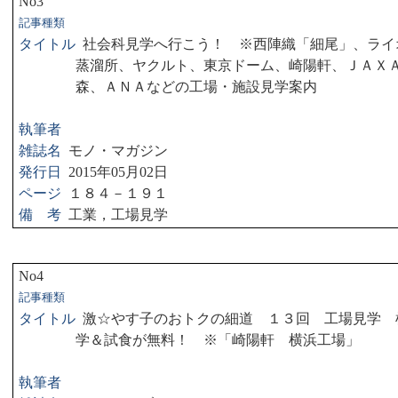
No3
記事種類
タイトル
社会科見学へ行こう！ ※西陣織「細尾」、ライ
蒸溜所、ヤクルト、東京ドーム、崎陽軒、ＪＡＸ
森、ＡＮＡなどの工場・施設見学案内
執筆者
雑誌名
モノ・マガジン
発行日
2015
年
05
月
02
日
ページ
１８４－１９１
備 考
工業，工場見学
No4
記事種類
タイトル
激☆やす子のおトクの細道 １３回 工場見学 
学＆試食が無料！ ※「崎陽軒 横浜工場」
執筆者