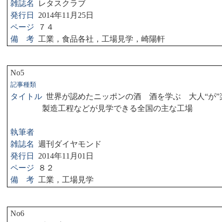
雑誌名
レタスクラブ
発行日
2014
年
11
月
25
日
ページ
７４
備 考
工業，食品各社，工場見学，崎陽軒
No5
記事種類
タイトル
世界が認めたニッポンの酒 酒を学ぶ 大人“が
製造工程などが見学できる全国の主な工場
執筆者
雑誌名
週刊ダイヤモンド
発行日
2014
年
11
月
01
日
ページ
８２
備 考
工業，工場見学
No6