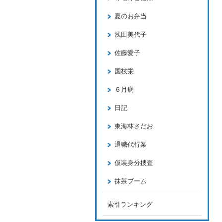
夏のお弁当
浅田美代子
佐藤愛子
国枝栄
６月病
日記
東海林さだお
退職代行業
仮装身分捜査
抹茶ブーム
索引ランキング