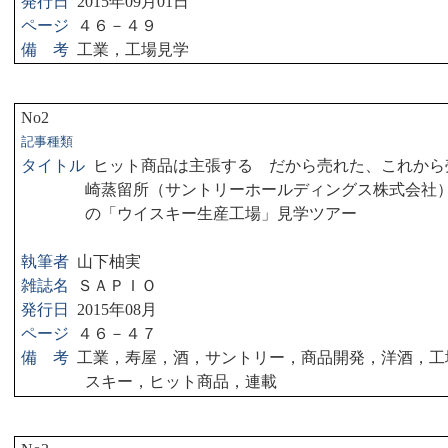
発行日
2015
年
09
月
01
日
ページ
４６－４９
備 考
工業，工場見学
No2
記事種類
タイトル
ヒット商品は主張する だから売れた、これから
崎蒸留所（サントリーホールディングス株式会社
の「ウイスキー生産工場」見学ツアー
執筆者
山下柚実
雑誌名
ＳＡＰＩＯ
発行日
2015
年
08
月
ページ
４６－４７
備 考
工業，寿屋，酒，サントリー，商品開発，洋酒，工
スキー，ヒット商品，連載