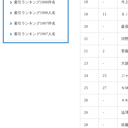
18
-
今
索引ランキング1998件名
索引ランキング1998人名
18
11
Ｓ
索引ランキング1997件名
20
-
森
索引ランキング1997人名
21
-
河
21
2
菅
23
-
大
24
23
ジ
25
27
Ｎ
26
-
Ａ
26
-
澁
28
-
佐