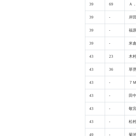
39
69
Ａ
39
-
岸
39
-
福
39
-
米
43
23
木
43
36
草
43
-
７
43
-
田
43
-
敬
43
-
松
49
-
菊