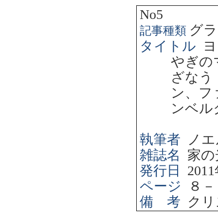
No5
グラ
記事種類
タイトル
ヨ
やぎの
ざなう
ン、フ
ンベル
執筆者
ノエ
雑誌名
家の
発行日
2011
ページ
８－
備 考
クリ