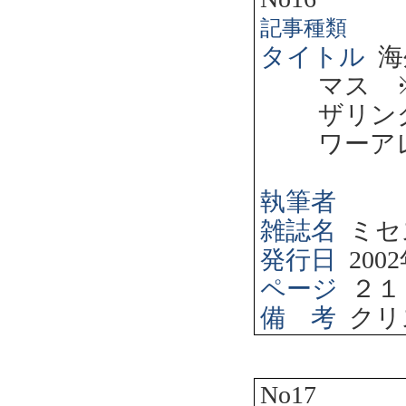
記事種類
タイトル
海
マス 
ザリン
ワーア
執筆者
雑誌名
ミセ
発行日
2002
ページ
２１
備 考
クリ
No17