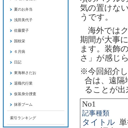
気の置けな
夏のお弁当
うです。
浅田美代子
海外ではク
佐藤愛子
期間が大事
国枝栄
ます。装飾
６月病
さ」が感じ
日記
※今回紹介
東海林さだお
合は、遠隔
退職代行業
ることが出
仮装身分捜査
No1
抹茶ブーム
記事種類
索引ランキング
タイトル
単