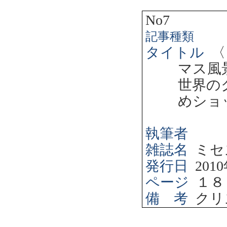
No7
記事種類
タイトル
〈
マス風
世界の
めショ
執筆者
雑誌名
ミセ
発行日
2010
ページ
１８
備 考
クリ