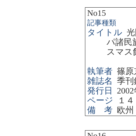
No15
記事種類
タイトル
光
パ諸民
スマス
執筆者
篠原
雑誌名
季刊
発行日
2002
ページ
１４
備 考
欧州
No16