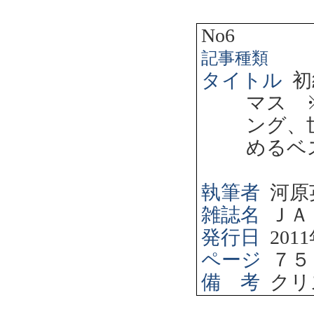
No6
記事種類
タイトル
初
マス 
ング、
めるベ
執筆者
河原
雑誌名
ＪＡ
発行日
2011
ページ
７５
備 考
クリ