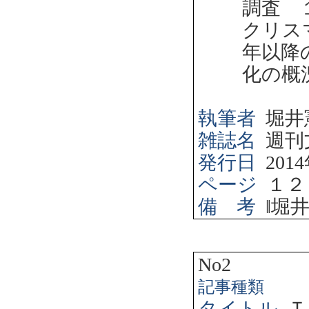
調査 
クリス
年以降
化の概
執筆者
堀井
雑誌名
週刊
発行日
2014
ページ
１２
備 考
‖
堀
No2
記事種類
タイトル
Ｔ