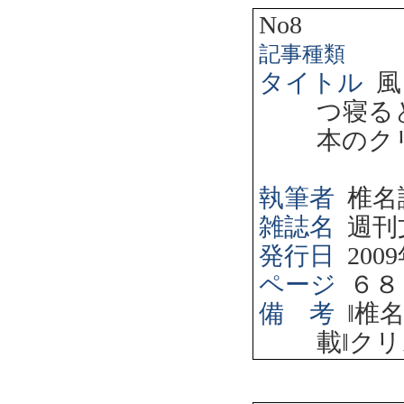
No8
記事種類
タイトル
風
つ寝る
本のク
執筆者
椎名
雑誌名
週刊
発行日
2009
ページ
６８
備 考
‖
椎
載
‖
クリ