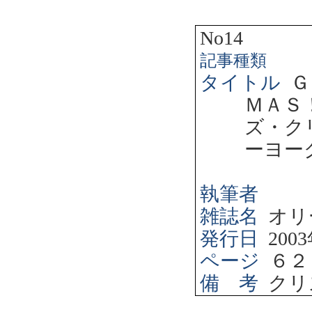
No14
記事種類
タイトル
Ｇ
ＭＡＳ
ズ・ク
ーヨー
執筆者
雑誌名
オリ
発行日
2003
ページ
６２
備 考
クリ