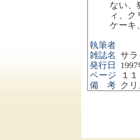
ない、
ィ、ク
ケーキ
執筆者
雑誌名
サラ
発行日
1997
ページ
１１
備 考
クリ