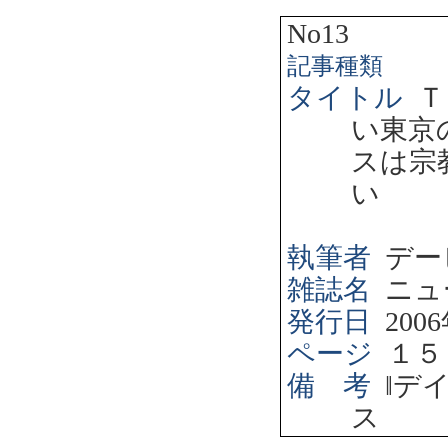
No13
記事種類
タイトル
Ｔ
い東京
スは宗
い
執筆者
デー
雑誌名
ニュ
発行日
2006
ページ
１５
備 考
‖
デ
ス