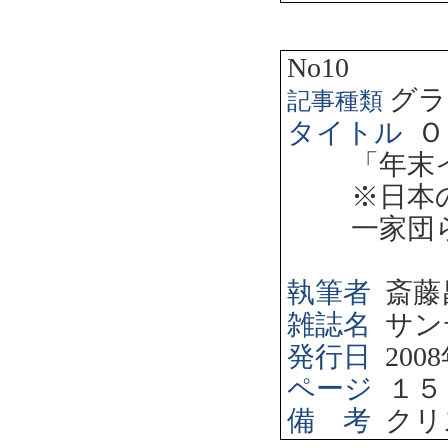
No10
グラ
記事種類
タイトル
Ｏ
「年末
※日本
一家団
執筆者
斎藤
雑誌名
サン
発行日
2008
ページ
１５
備 考
クリ