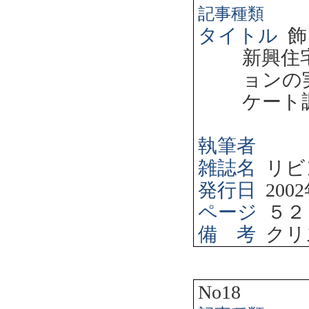
記事種類
タイトル
飾
新興住
ョンの
ケート
執筆者
雑誌名
リビ
発行日
2002
ページ
５２
備 考
クリ
No18