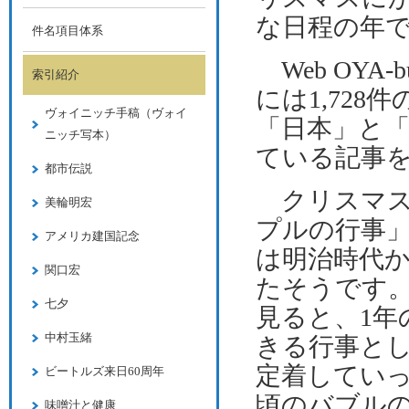
な日程の年
件名項目体系
Web OYA-b
索引紹介
には
1,728
件
ヴォイニッチ手稿（ヴォイ
「日本」と
ニッチ写本）
ている記事
都市伝説
クリスマス
美輪明宏
プルの行事
アメリカ建国記念
は明治時代
関口宏
たそうです
七夕
見ると、
1
年
中村玉緒
きる行事と
定着してい
ビートルズ来日60周年
頃のバブル
味噌汁と健康