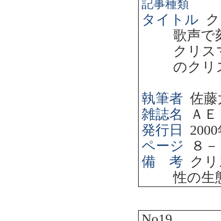
記事種類
タイトル
ク
歌声で
クリス
のクリ
執筆者
佐藤
雑誌名
ＡＥ
発行日
2000
ページ
８－
備 考
クリ
性の生
No19