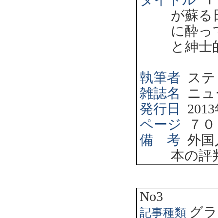
が蘇る
に酔っ
と紳士
執筆者
ステ
雑誌名
ニュ
発行日
2013
ページ
７０
備 考
外国
本の評
No3
グラ
記事種類