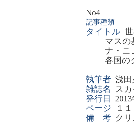
No4
記事種類
タイトル
世
マスの
ナ・ニ
各国の
執筆者
浅田
雑誌名
スカ
発行日
2013
ページ
１１
備 考
クリ