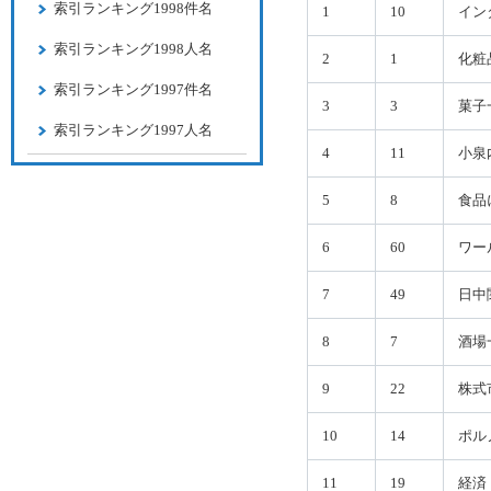
索引ランキング1998件名
1
10
イン
索引ランキング1998人名
2
1
化粧
索引ランキング1997件名
3
3
菓子
索引ランキング1997人名
4
11
小泉
5
8
食品
6
60
ワー
7
49
日中
8
7
酒場
9
22
株式
10
14
ポル
11
19
経済