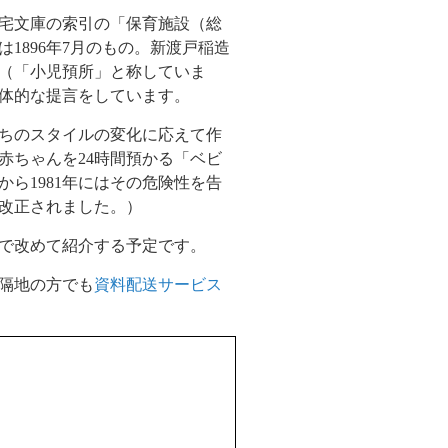
宅文庫の索引の「保育施設（総
は
1896
年
7
月のもの。新渡戸稲造
（「小児預所」と称していま
体的な提言をしています。
ちのスタイルの変化に応えて作
赤ちゃんを
24
時間預かる「ベビ
から
1981
年にはその危険性を告
改正されました。）
で改めて紹介する予定です。
隔地の方でも
資料配送サービス