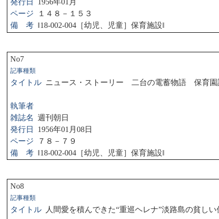
発行日
1956
年
01
月
ページ
１４８－１５３
備 考
‖
18-002-004
［幼児、児童］保育施設
‖
No7
記事種類
タイトル
ニュース・ストーリー 二台の電蓄物語 保育園
執筆者
雑誌名
週刊朝日
発行日
1956
年
01
月
08
日
ページ
７８－７９
備 考
‖
18-002-004
［幼児、児童］保育施設
‖
No8
記事種類
タイトル
人間愛を積んできた“重巡ヘレナ”淡路島の貧しい