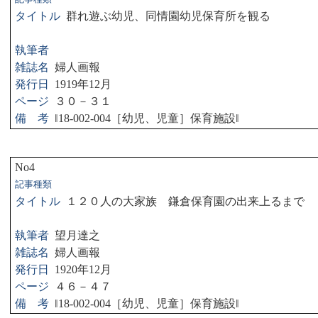
タイトル
群れ遊ぶ幼児、同情園幼児保育所を観る
執筆者
雑誌名
婦人画報
発行日
1919
年
12
月
ページ
３０－３１
備 考
‖
18-002-004
［幼児、児童］保育施設
‖
No4
記事種類
タイトル
１２０人の大家族 鎌倉保育園の出来上るまで
執筆者
望月達之
雑誌名
婦人画報
発行日
1920
年
12
月
ページ
４６－４７
備 考
‖
18-002-004
［幼児、児童］保育施設
‖