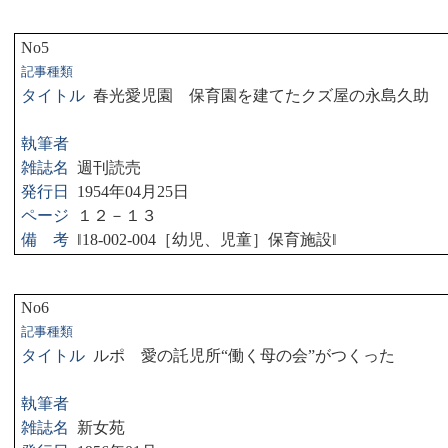
No5
記事種類
タイトル
春光愛児園 保育園を建てたクズ屋の永島久助
執筆者
雑誌名
週刊読売
発行日
1954
年
04
月
25
日
ページ
１２－１３
備 考
‖
18-002-004
［幼児、児童］保育施設
‖
No6
記事種類
タイトル
ルポ 愛の託児所“働く母の会”がつくった
執筆者
雑誌名
新女苑