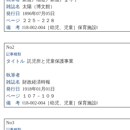
雑誌名
太陽（博文館）
発行日
1896
年
07
月
05
日
ページ
２２５－２２８
備 考
‖
18-002-004
［幼児、児童］保育施設
‖
No2
記事種類
タイトル
託児所と児童保護事業
執筆者
雑誌名
財政経済時報
発行日
1918
年
01
月
01
日
ページ
１０７－１０９
備 考
‖
18-002-004
［幼児、児童］保育施設
‖
No3
記事種類