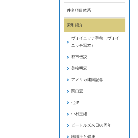
件名項目体系
索引紹介
ヴォイニッチ手稿（ヴォイ
ニッチ写本）
都市伝説
美輪明宏
アメリカ建国記念
関口宏
七夕
中村玉緒
ビートルズ来日60周年
味噌汁と健康