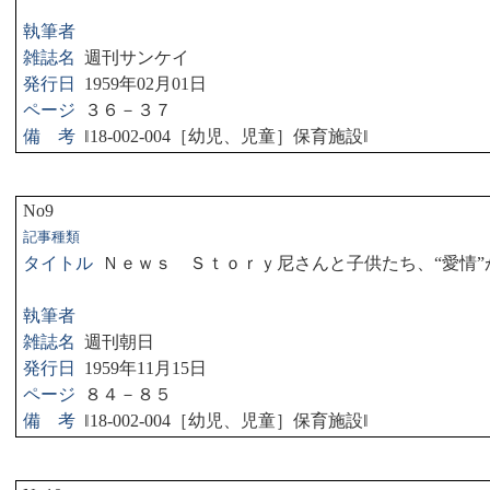
執筆者
雑誌名
週刊サンケイ
発行日
1959
年
02
月
01
日
ページ
３６－３７
備 考
‖
18-002-004
［幼児、児童］保育施設
‖
No9
記事種類
タイトル
Ｎｅｗｓ Ｓｔｏｒｙ尼さんと子供たち、“愛情”
執筆者
雑誌名
週刊朝日
発行日
1959
年
11
月
15
日
ページ
８４－８５
備 考
‖
18-002-004
［幼児、児童］保育施設
‖