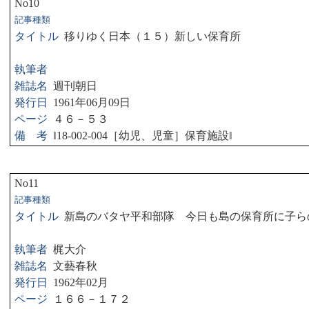
No10
記事種類
タイトル
移りゆく日本（１５）新しい保育所
執筆者
雑誌名
週刊朝日
発行日
1961
年
06
月
09
日
ページ
４６－５３
備 考
‖
18-002-004
［幼児、児童］保育施設
‖
No11
記事種類
タイトル
新島のバタヤ平和部隊 今日も島の保育所に子ら
執筆者
梶大介
雑誌名
文藝春秋
発行日
1962
年
02
月
ページ
１６６－１７２