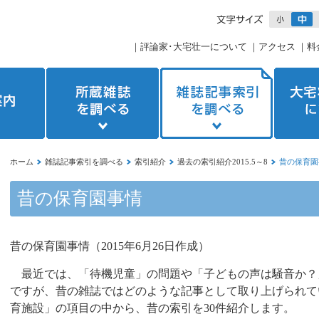
｜
評論家･大宅壮一について
｜
アクセス
｜
料
ホーム
雑誌記事索引を調べる
索引紹介
過去の索引紹介2015.5～8
昔の保育園
昔の保育園事情
昔の保育園事情（
2015
年
6
月
26
日作成）
最近では、「待機児童」の問題や「子どもの声は騒音か？
ですが、昔の雑誌ではどのような記事として取り上げられて
育施設」の項目の中から、昔の索引を
30
件紹介します。