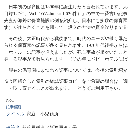
日本初の保育園は
1890
年に誕生したと言われています。大
目録
127
件、
Web OYA
‐
bunko 1,026
件）」の中で一番古い記事
夫妻が海外の保育施設の例を紹介し、日本にも多数の保育園
す）が作られることを願って、設立の方法や資金繰りまで具
その後、大正時代から戦後まで、時代のニーズや働く母た
られる保育園の記事が多く見られます。
1970
年代後半からは
ーホテル」の記事が増えましたが、死亡事故が相次いだこと
発する記事が多数見られます。（その年にベビーホテル法は
現在の保育園にまつわる記事については、今後の索引紹介
※今回紹介した索引の雑誌記事コピーをご希望の場合は、遠
で取り寄せることが出来ます。 どうぞご利用下さい。
No1
記事種類
タイトル
家庭 小兒預所
執筆者
新渡戸稲造／新渡戸まり子