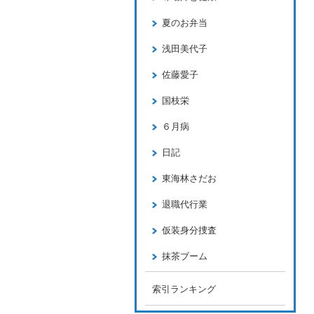
夏のお弁当
浅田美代子
佐藤愛子
国枝栄
６月病
日記
東海林さだお
退職代行業
仮装身分捜査
抹茶ブーム
索引ランキング