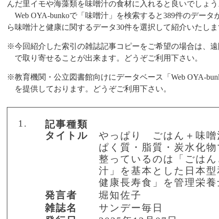
んだ里イモや海藻類を味噌汁の食材に入れると良いでしょう
Web OYA
‐
bunko
で「味噌汁」を検索すると
389
件のデータ
ら味噌汁と健康に関するデータ
30
件を選択して紹介いたしま
※今回紹介した索引の雑誌記事コピーをご希望の場合は、遠
で取り寄せることが出来ます。どうぞご利用下さい。
※教育機関・公立図書館向けにデータベース
「
Web OYA-bun
を提供しております。
どうぞご利用下さい。
1.
記事種類
タイトル
やっぱり ごはん＋味噌
ぱく質・脂質・炭水化物
整っているのは「ごはん
汁」を基本とした日本型
健康長寿食」を管理栄養
発言者
堀知佐子
雑誌名
サンデー毎日