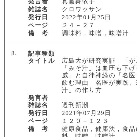
発言者
真藤舞依子
雑誌名
クロワッサン
発行日
2022年01月25日
ページ
２４－２７
備 考
調味料，味噌，味噌汁
8.
記事種類
タイトル
広島大が研究実証 「が
「みそ汁」は血圧も下げ
威」と自律神経の「名医
飲む理由 名医が実践、
汁」の作り方
発言者
雑誌名
週刊新潮
発行日
2021年07月29日
ページ
１２０－１２３
備 考
健康食品，健康法，食品
料，味噌，味噌汁