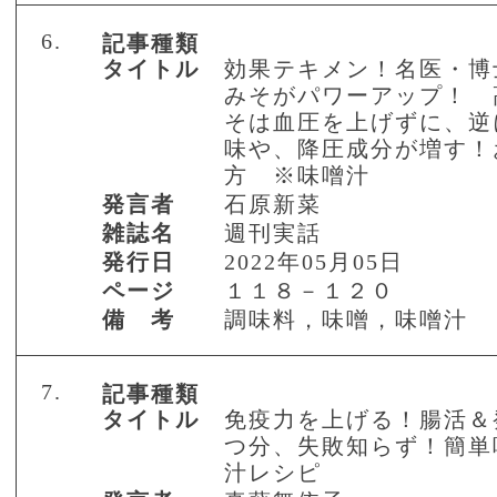
6.
記事種類
タイトル
効果テキメン！名医・博
みそがパワーアップ！ 
そは血圧を上げずに、逆
味や、降圧成分が増す！
方 ※味噌汁
発言者
石原新菜
雑誌名
週刊実話
発行日
2022年05月05日
ページ
１１８－１２０
備 考
調味料，味噌，味噌汁
7.
記事種類
タイトル
免疫力を上げる！腸活＆
つ分、失敗知らず！簡単
汁レシピ