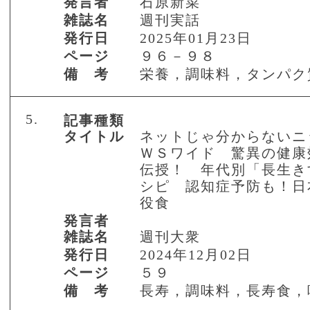
発言者
石原新菜
雑誌名
週刊実話
発行日
2025年01月23日
ページ
９６－９８
備 考
栄養，調味料，タンパク
5.
記事種類
タイトル
ネットじゃ分からないニ
ＷＳワイド 驚異の健康
伝授！ 年代別「長生き
シピ 認知症予防も！日
役食
発言者
雑誌名
週刊大衆
発行日
2024年12月02日
ページ
５９
備 考
長寿，調味料，長寿食，