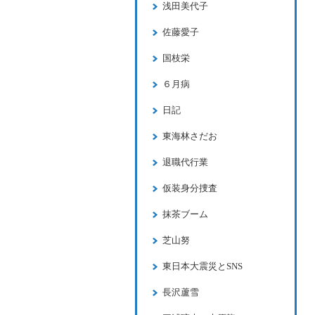
浅田美代子
佐藤愛子
国枝栄
６月病
日記
東海林さだお
退職代行業
仮装身分捜査
抹茶ブーム
芝山努
東日本大震災とSNS
長沢蘆雪