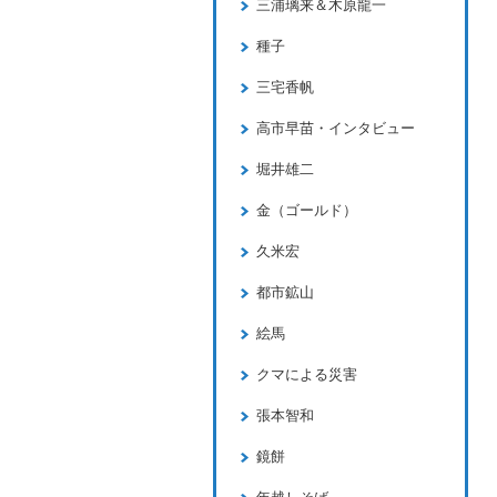
三浦璃来＆木原龍一
種子
三宅香帆
高市早苗・インタビュー
堀井雄二
金（ゴールド）
久米宏
都市鉱山
絵馬
クマによる災害
張本智和
鏡餅