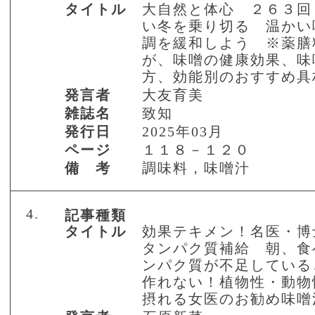
タイトル
大自然と体心 ２６３回
い冬を乗り切る 温かい
調を緩和しよう ※薬膳
が、味噌の健康効果、味
方、効能別のおすすめ具
発言者
大友育美
雑誌名
致知
発行日
2025年03月
ページ
１１８－１２０
備 考
調味料，味噌汁
4.
記事種類
タイトル
効果テキメン！名医・博
タンパク質補給 朝、食
ンパク質が不足している
作れない！植物性・動物
摂れる女医のお勧め味噌