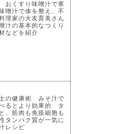
 おくすり味噌汁で寒
味噌汁で体を整え、不
料理家の大友育美さん
噌汁の基本的なつくり
材などを紹介
士の健康術 みそ汁で
べるとより効果的 タ
と、筋肉も免疫細胞も
性タンパク質が一気に
汁レシピ