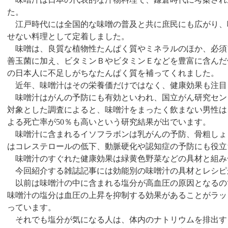
た。
江戸時代には全国的な味噌の普及と共に庶民にも広がり、
せない料理として定着しました。
味噌は、良質な植物性たんぱく質やミネラルのほか、必須
善玉菌に加え、ビタミンＢやビタミンＥなどを豊富に含んだ
の日本人に不足しがちなたんぱく質を補ってくれました。
近年、味噌汁はその栄養価だけではなく、健康効果も注目
味噌汁はがんの予防にも有効といわれ、国立がん研究セン
対象とした調査によると、味噌汁をまったく飲まない男性は
よる死亡率が
50
％も高いという研究結果が出でいます。
味噌汁に含まれるイソフラボンは乳がんの予防、骨粗しょ
はコレステロールの低下、動脈硬化や認知症の予防にも役立
味噌汁のすぐれた健康効果は緑黄色野菜などの具材と組み
今回紹介する雑誌記事には効能別の味噌汁の具材とレシピ
以前は味噌汁の中に含まれる塩分が高血圧の原因となるの
味噌汁の塩分は血圧の上昇を抑制する効果があることがラッ
っています。
それでも塩分が気になる人は、体内のナトリウムを排出す