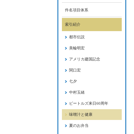
件名項目体系
索引紹介
都市伝説
美輪明宏
アメリカ建国記念
関口宏
七夕
中村玉緒
ビートルズ来日60周年
味噌汁と健康
夏のお弁当