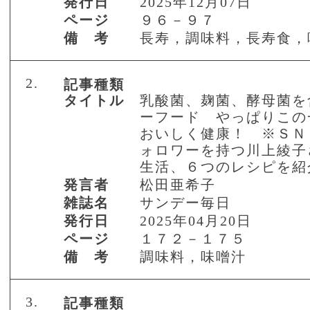
発行日
2025年12月07日
ページ
９６－９７
備 考
長寿，調味料，長寿食，
2.
記事種類
タイトル
乳酸菌、麹菌、酵母菌を
ーフード やっぱりこの
おいしく健康！ ※ＳＮ
ォロワーを持つ川上綾子
生活、６つのレシピを紹
発言者
松田亜希子
雑誌名
サンデー毎日
発行日
2025年04月20日
ページ
１７２－１７５
備 考
調味料，味噌汁
3.
記事種類