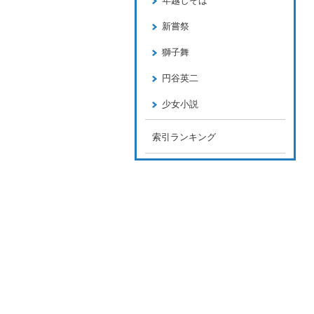
年越しそば
新嘗祭
獅子舞
円谷英二
少女小説
索引ランキング