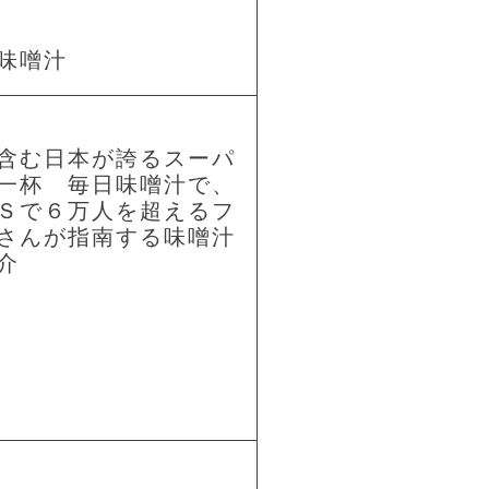
味噌汁
含む日本が誇るスーパ
一杯 毎日味噌汁で、
Ｓで６万人を超えるフ
さんが指南する味噌汁
介