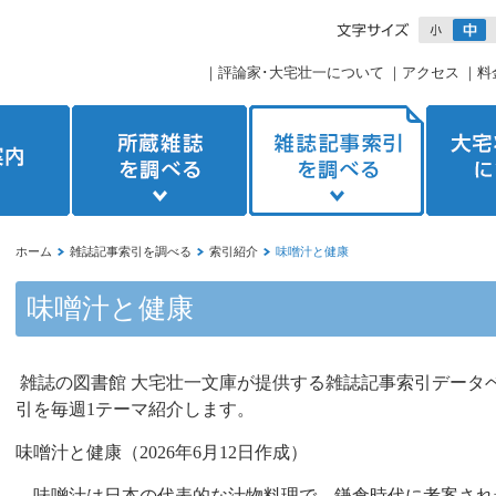
｜
評論家･大宅壮一について
｜
アクセス
｜
料
ホーム
雑誌記事索引を調べる
索引紹介
味噌汁と健康
味噌汁と健康
雑誌の図書館 大宅壮一文庫が提供する雑誌記事索引データ
引を毎週1テーマ紹介します。
味噌汁と健康（
2026
年
6
月
12
日作成）
味噌汁は日本の代表的な汁物料理で、鎌倉時代に考案され