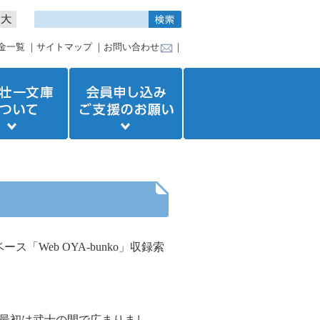
金一覧
｜
サイトマップ
｜
お問い合わせ
｜
ベース
「
Web OYA-bunko
」収録索
最初は武士の間で広まりまし