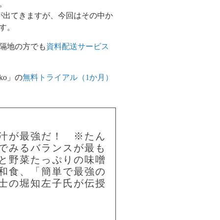
。
が出てきますが、今回はその中か
す。
隔地の方でも
資料配送サービス
ko
」の
無料トライアル（1か月）
汁が最強だ！ ※たん
でみるバランスが最も
と野菜たっぷりの味噌
和食、「簡単で最強の
士の堀知左子氏が伝授