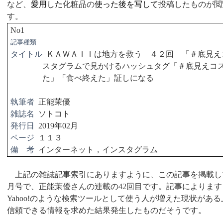
など、
愛用した
化粧品の
使った後を写し
て
投稿したものが閲
す。
No1
記事種類
タイトル
ＫＡＷＡＩＩは地方を救う ４２回 「＃底見
スタグラムで見かけるハッシュタグ「＃底見えコ
た」「食べ終えた」証しになる
執筆者
正能茉優
雑誌名
ソトコト
発行日
2019
年
02
月
ページ
１１３
備 考
インターネット，インスタグラム
上記の雑誌記事索引にありますように、この記事を掲載し
月号で、正能茉優さんの連載の
42
回目です。記事によります
Yahoo!
のような検索ツールとして使う人が増えた現状がある
信頼できる情報を求めた結果発生したものだそうです。