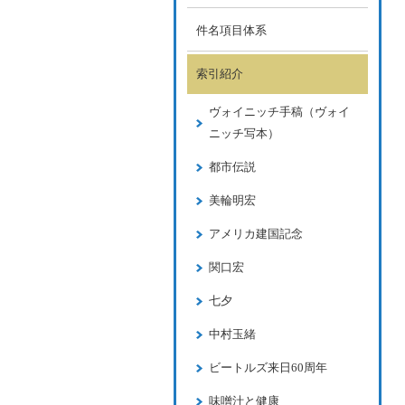
件名項目体系
索引紹介
ヴォイニッチ手稿（ヴォイ
ニッチ写本）
都市伝説
美輪明宏
アメリカ建国記念
関口宏
七夕
中村玉緒
ビートルズ来日60周年
味噌汁と健康