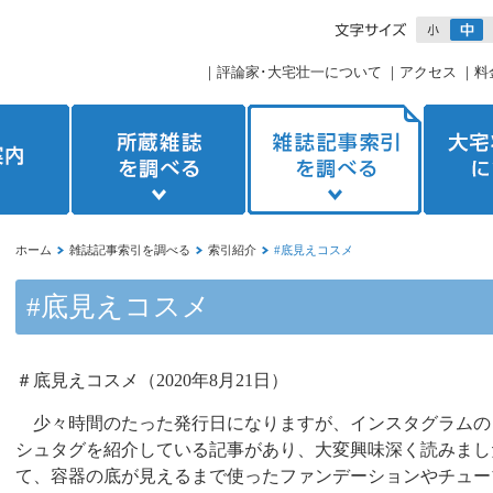
｜
評論家･大宅壮一について
｜
アクセス
｜
料
ホーム
雑誌記事索引を調べる
索引紹介
#底見えコスメ
#底見えコスメ
＃底見えコスメ（
2020
年
8
月
21
日）
少々時間のたった発行日になりますが、インスタグラムの
シュタグを紹介している記事があり、大変興味深く読みまし
て、容器の底が見えるまで使ったファンデーションやチュー