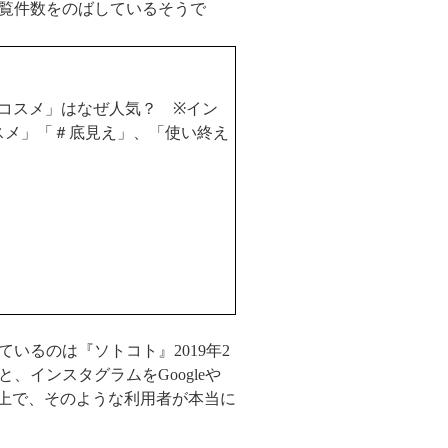
覧件数をのばしているそうで
えコスメ」はなぜ人気？
※
イン
スメ」「＃底見え」、「使い終え
ているのは『ソトコト』
2019
年
2
と、インスタグラムを
Google
や
上で、そのような利用者が本当に