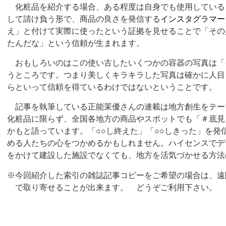
化粧品を紹介する場合、ある程度は自身でも使用している
して請け負う形で、商品の良さを発信する
インスタグラマー
え」と付けて実際に使ったという証拠を見せることで「その
たんだな」という信頼が生まれます。
おもしろいのはこの使い古したいくつかの容器の写真は「
うところです。つまり美しくキラキラした写真は確かに人目
らといって信頼を得ているわけではないということです。
記事を執筆している正能茉優さんの連載は地方創生をテー
化粧品に限らず、全国各地方の商品やスポットでも「＃底見
かもと語っています。「○○し終えた」「○○しきった」を発
める人たちの心をつかめるかもしれません。ハイセンスでデ
をかけて建設した施設でなくても、地方を活気づかせる方法
※今回紹介した索引の雑誌記事コピーをご希望の場合は、遠
で取り寄せることが出来ます。 どうぞご利用下さい。