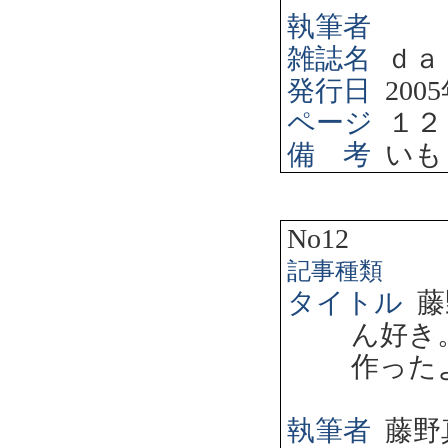
執筆者
雑誌名
ｄａ
発行日
2005
ページ
１２
備 考
いも
No12
記事種類
タイトル
藤
ん好き
作った
執筆者
藤野