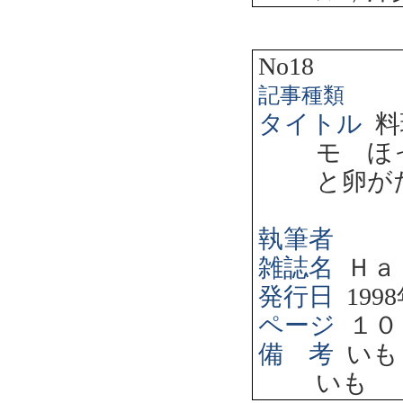
No18
記事種類
タイトル
料
モ ほ
と卵が
執筆者
雑誌名
Ｈａ
発行日
1998
ページ
１０
備 考
いも
いも