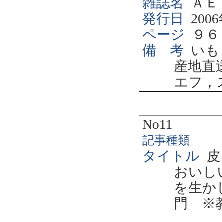
雑誌名
ＡＥ
発行日
2006
ページ
９６
備 考
いも
産地直
エフ，
No11
記事種類
タイトル
皮
おいし
を生か
門 ※