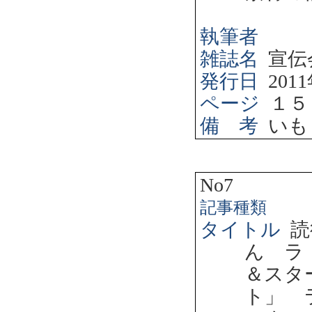
執筆者
雑誌名
宣伝
発行日
2011
ページ
１５
備 考
いも
No7
記事種類
タイトル
読
ん ラ
＆スタ
ト」 