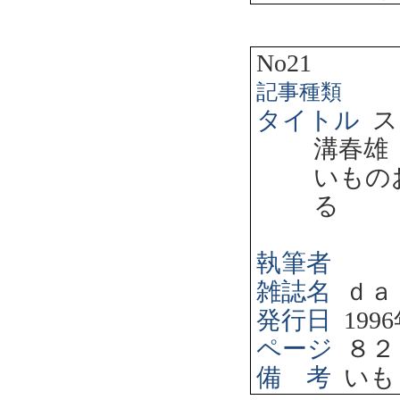
No21
記事種類
タイトル
ス
溝春雄
いもの
る
執筆者
雑誌名
ｄａ
発行日
1996
ページ
８２
備 考
いも