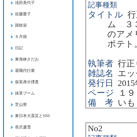
浅田美代子
記事種類
タイトル
行
佐藤愛子
ム ３
国枝栄
のアメ
６月病
ポテト
日記
東海林さだお
執筆者
行正
退職代行業
雑誌名
エッ
発行日
2015
仮装身分捜査
ページ
１９
抹茶ブーム
備 考
いも
芝山努
東日本大震災とSNS
No2
長沢蘆雪