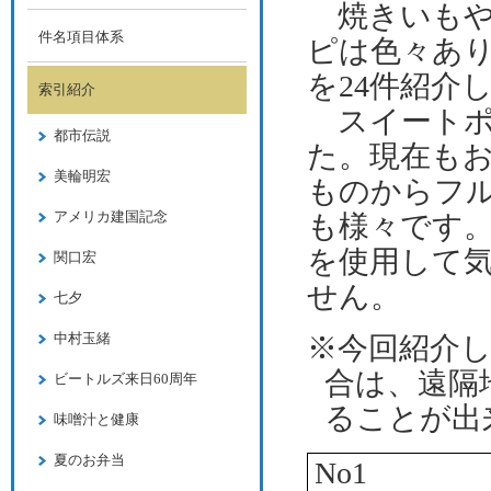
焼きいも
件名項目体系
ピは色々あ
を
24
件紹介
索引紹介
スイート
都市伝説
た。現在も
美輪明宏
ものからフ
アメリカ建国記念
も様々です
を使用して
関口宏
せん。
七夕
中村玉緒
※今回紹介
合は、遠隔
ビートルズ来日60周年
ることが出
味噌汁と健康
夏のお弁当
No1