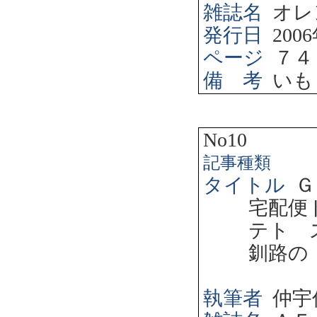
雑誌名
オレ
発行日
2006
ページ
７４
備 考
いも
No10
記事種類
タイトル
Ｇ
宅配便
テト 
釧路の
執筆者
仲宇