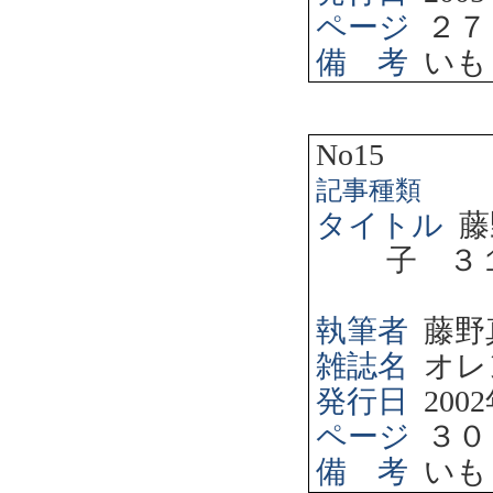
ページ
２７
備 考
いも
No15
記事種類
タイトル
藤
子 ３
執筆者
藤野
雑誌名
オレ
発行日
2002
ページ
３０
備 考
いも