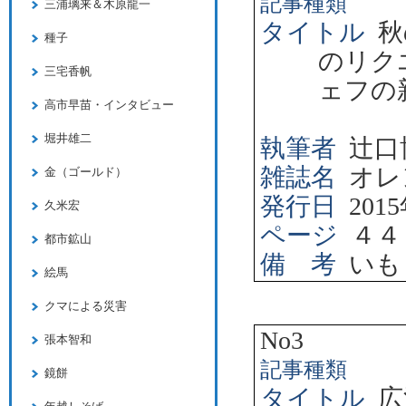
記事種類
三浦璃来＆木原龍一
タイトル
秋
種子
のリク
三宅香帆
ェフの
高市早苗・インタビュー
堀井雄二
執筆者
辻口
雑誌名
オレ
金（ゴールド）
発行日
2015
久米宏
ページ
４４
都市鉱山
備 考
いも
絵馬
クマによる災害
No3
張本智和
記事種類
鏡餅
タイトル
広