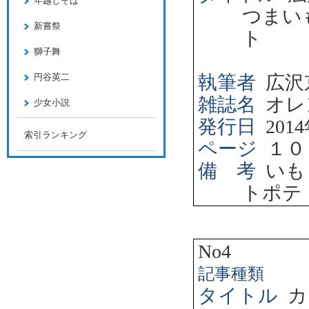
年越しそば
つまい
新嘗祭
ト
獅子舞
円谷英二
執筆者
広沢
雑誌名
オレ
少女小説
発行日
2014
索引ランキング
ページ
１０
備 考
いも
トポテ
No4
記事種類
タイトル
カ