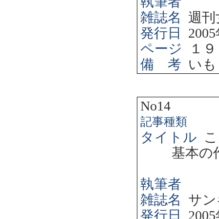
執筆者
雑誌名
週刊
発行日
2005
ページ
１９
備 考
いも
No14
記事種類
タイトル
こ
基本の
執筆者
雑誌名
サン
発行日
2005