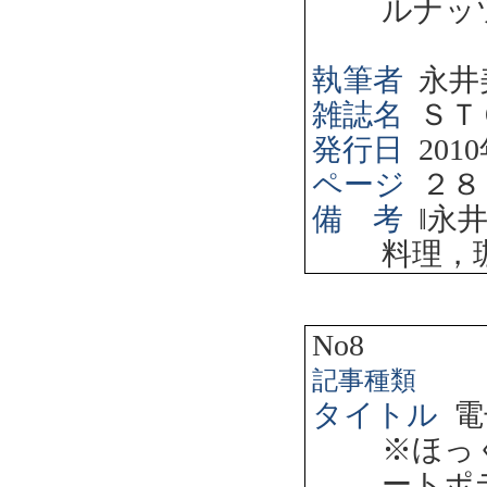
ルナッ
執筆者
永井
雑誌名
ＳＴ
発行日
2010
ページ
２８
備 考
‖
永
料理，
No8
記事種類
タイトル
電
※ほっ
ートポ