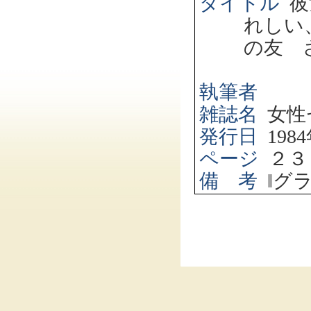
タイトル
彼
れしい
の友 
執筆者
雑誌名
女性
発行日
1984
ページ
２３
備 考
‖
グ