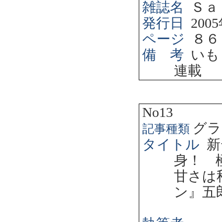
雑誌名
Ｓａ
発行日
2005
ページ
８６
備 考
いも
連載
No13
グラ
記事種類
タイトル
新
身！ 
甘さは
ン』五