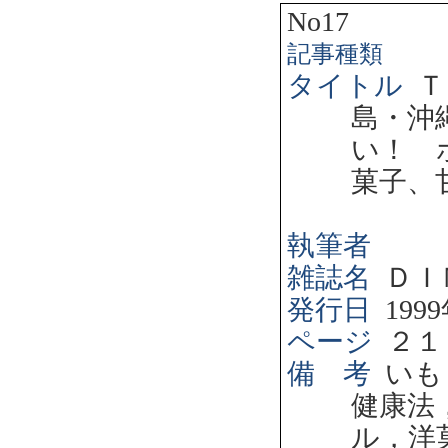
No17
記事種類
タイトル
Ｔ
島・沖
い！ 
菓子、
執筆者
雑誌名
ＤＩ
発行日
1999
ページ
２１
備 考
いも
健康法
ル，洋