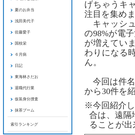
げちゃうキ
夏のお弁当
注目を集め
浅田美代子
キャッシ
の
98%
が電子
佐藤愛子
が増えてい
国枝栄
わりになる
６月病
ん。
日記
東海林さだお
今回は
件
退職代行業
から
30
件を
仮装身分捜査
※今回紹介
抹茶ブーム
合は、遠隔
ることが出
索引ランキング