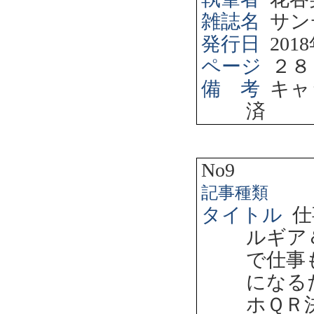
雑誌名
サン
発行日
2018
ページ
２８
備 考
キャ
済
No9
記事種類
タイトル
仕
ルギア
で仕事
になる
ホＱＲ