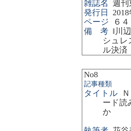
雑誌名
週刊
発行日
2018
ページ
６４
備 考
‖
川
シュレ
ル決済
No8
記事種類
タイトル
Ｎ
ード読
か
執筆者
花谷