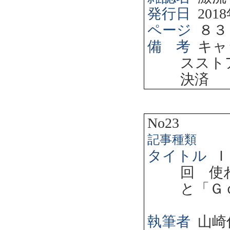
発行日
2018
ページ
８３
備 考
キャ
ススト
決済
No23
記事種類
タイトル
Ｉ
回 使
と「Ｇ
執筆者
山崎