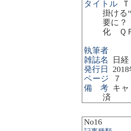
タイトル
Ｔ
掛ける
要に？
化 Ｑ
執筆者
雑誌名
日経
発行日
2018
ページ
７
備 考
キャ
済
No16