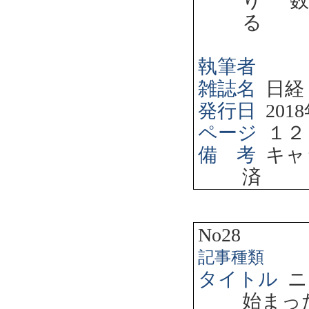
り” 
る
執筆者
雑誌名
日経
発行日
2018
ページ
１２
備 考
キャ
済
No28
記事種類
タイトル
ニ
始まっ