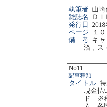
執筆者
山崎
雑誌名
ＤＩ
発行日
2018
ページ
１０
備 考
キャ
済，ス
No11
記事種類
タイトル
特
現金払
ド ※
入、各