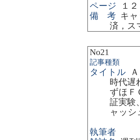
ページ
１２
備 考
キャ
済，ス
No21
記事種類
タイトル
Ａ
時代遅
ずほＦ
証実験
ャッシ
執筆者