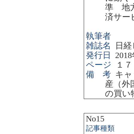
準 地
済サー
執筆者
雑誌名
日経
発行日
2018
ページ
１７
備 考
キャ
産（外
の買い
No15
記事種類