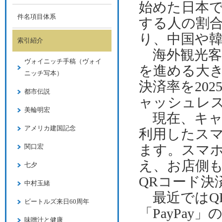
始めた日本
件名項目体系
する人の割
り、中国や
索引紹介
海外観光
ヴォイニッチ手稿（ヴォイ
を進める大
ニッチ写本）
決済率を
202
都市伝説
ャッシュレ
美輪明宏
現在、キ
アメリカ建国記念
利用したス
ます。スマ
関口宏
え、お店側
七夕
QR
コード決
中村玉緒
最近では
Q
ビートルズ来日60周年
「
PayPay
」
味噌汁と健康