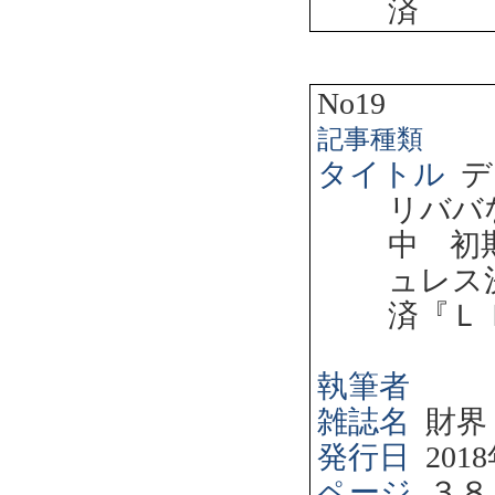
済
No19
記事種類
タイトル
デ
リババ
中 初
ュレス
済『Ｌ
執筆者
雑誌名
財界
発行日
2018
ページ
３８