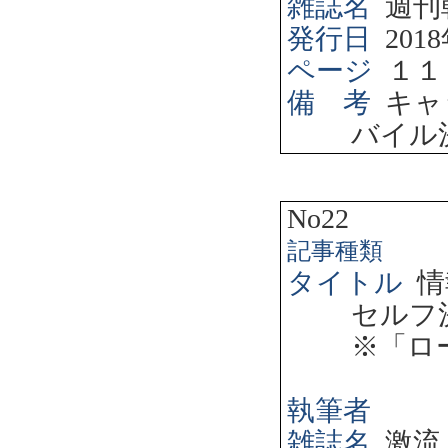
雑誌名
週刊
発行日
2018
ページ
１１
備 考
キャ
バイル
No22
記事種類
タイトル
情
セルフ
※「ロ
執筆者
雑誌名
激流