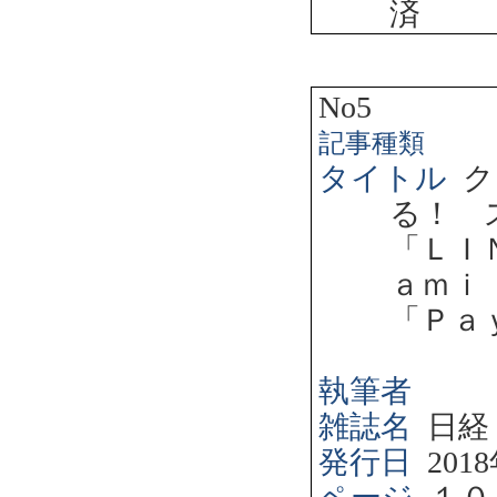
済
No5
記事種類
タイトル
ク
る！ 
「ＬＩ
ａｍｉ
「Ｐａ
執筆者
雑誌名
日経
発行日
2018