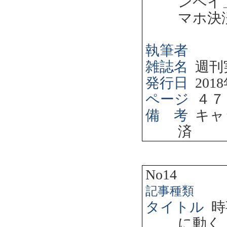
ンペイ
マホ決
執筆者
雑誌名
週刊
発行日
2018
ページ
４７
備 考
キャ
済
No14
記事種類
タイトル
時
に動く