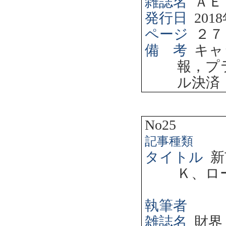
雑誌名
ＡＥ
発行日
2018
ページ
２７
備 考
キャ
報，プ
ル決済
No25
記事種類
タイトル
新
Ｋ、ロ
執筆者
雑誌名
財界