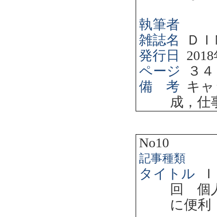
執筆者
雑誌名
ＤＩ
発行日
2018
ページ
３４
備 考
キャ
成，仕
No10
記事種類
タイトル
Ｉ
回 個
に便利