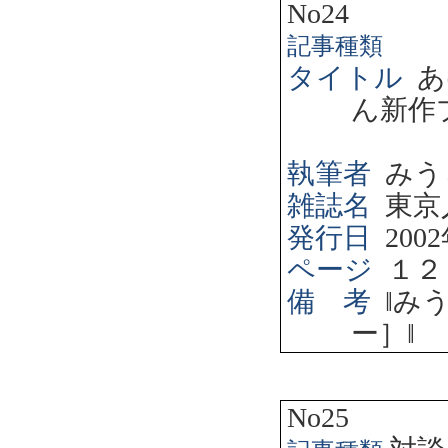
No24
記事種類
タイトル
あ
ん新作
執筆者
みう
雑誌名
東京
発行日
2002
ページ
１２
備 考
‖
み
ー］
‖
No25