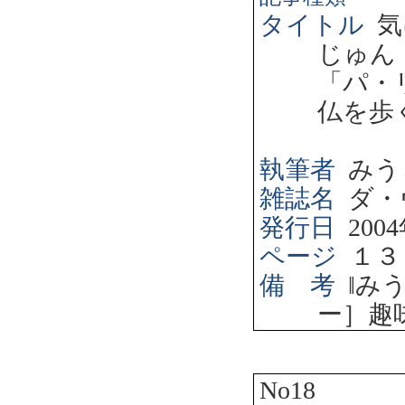
タイトル
気
じゅん
「パ・
仏を歩
執筆者
みう
雑誌名
ダ・
発行日
2004
ページ
１３
備 考
‖
み
ー］趣
No18