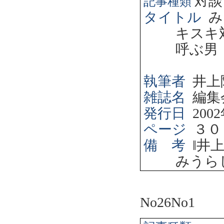
対談
記事種類
タイトル
み
キスキ
呼ぶ男
執筆者
井上
雑誌名
編集
発行日
2002
ページ
３０
備 考
‖
井
みうら
No26No