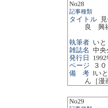
No28
記事種類
タイトル
見
良 興
執筆者
いと
雑誌名
中央
発行日
1992
ページ
３０
備 考
‖
い
ん［漫
No29