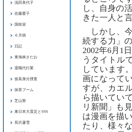
浅田美代子
し、自身の
佐藤愛子
きた一人と
国枝栄
しかし、今
６月病
続する力」
日記
2002
年
6
月
1
東海林さだお
うタイトル
しています
退職代行業
画になって
仮装身分捜査
すが、カエ
抹茶ブーム
ら描いてい
芝山努
リ新聞」も
東日本大震災とSNS
は漫画を描
長沢蘆雪
たり、様々