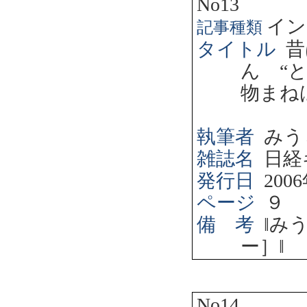
No13
イン
記事種類
タイトル
昔
ん “
物まね
執筆者
みう
雑誌名
日経
発行日
2006
ページ
９
備 考
‖
み
ー］
‖
No14