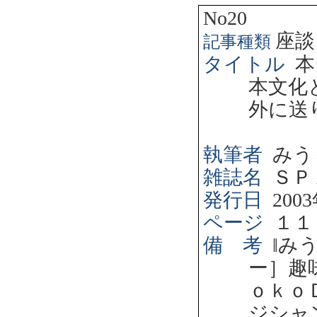
No20
座談
記事種類
タイトル
本
本文化
外に送
執筆者
みう
雑誌名
ＳＰ
発行日
2003
ページ
１１
備 考
‖
み
ー］趣
ｏｋｏ
ジシャ