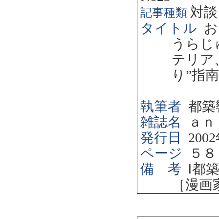
対談
記事種類
タイトル
お
うらじ
テリア
り”指
執筆者
都築
雑誌名
ａｎ
発行日
2002
ページ
５８
備 考
‖
都
［漫画