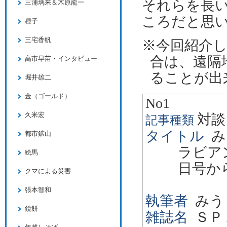
それらを長
三浦璃来＆木原龍一
ころだと思
種子
三宅香帆
※今回紹介
合は、遠隔
高市早苗・インタビュー
ることが出
堀井雄二
金（ゴールド）
No1
久米宏
対談
記事種類
タイトル
み
都市鉱山
ラビア
絵馬
日号か
クマによる災害
張本智和
執筆者
みう
鏡餅
雑誌名
ＳＰ