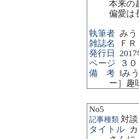
本来の
偏愛は
執筆者
みう
雑誌名
ＦＲ
発行日
2017
ページ
３０
備 考
‖
み
ー］趣
No5
対談
記事種類
タイトル
カ