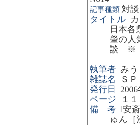
対談
記事種類
タイトル
カ
日本各
肇の人
談 ※
執筆者
みう
雑誌名
ＳＰ
発行日
2006
ページ
１１
備 考
‖
安
ゅん［