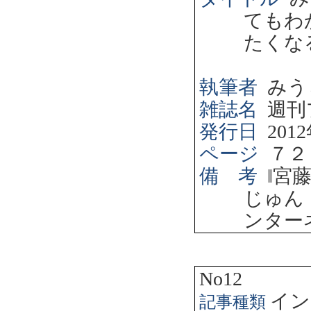
てもわ
たくな
執筆者
みう
雑誌名
週刊
発行日
2012
ページ
７２
備 考
‖
宮
じゅん
ンター
No12
イン
記事種類