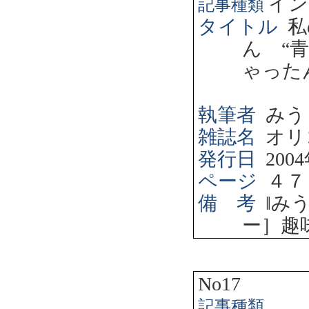
イン
記事種類
タイトル
私
ん “
ゃった
執筆者
みう
雑誌名
オリ
発行日
2004
ページ
４７
備 考
‖
み
ー］趣
No17
記事種類