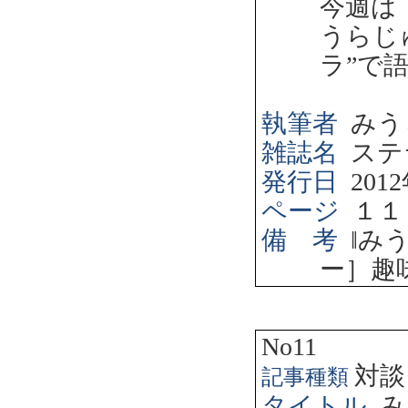
今週は
うらじ
ラ”で
執筆者
みう
雑誌名
ステ
発行日
2012
ページ
１１
備 考
‖
み
ー］趣
No11
対談
記事種類
タイトル
み