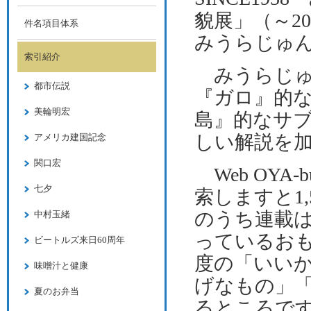
貌展」（～
20
件名項目体系
みうらじゅ
索引紹介
みうらじゅ
都市伝説
『ガロ』的
美輪明宏
島』的なサ
しい解説を
アメリカ建国記念
関口宏
Web OYA
‐
b
七夕
索しますと
1
のうち連載
中村玉緒
っているお
ビートルズ来日60周年
度の「いい
味噌汁と健康
げなもの」
夏のお弁当
るところで