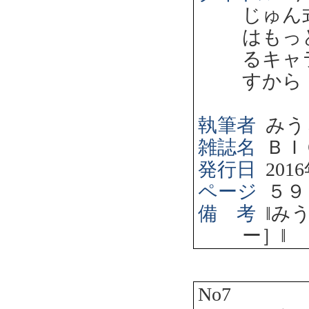
じゅん
はもっ
るキャ
すから
執筆者
みう
雑誌名
ＢＩ
発行日
2016
ページ
５９
備 考
‖
み
ー］
‖
No7