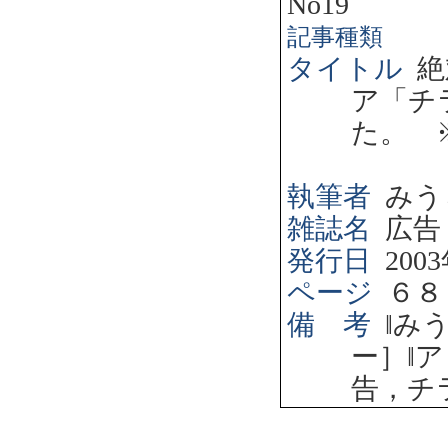
No19
記事種類
タイトル
絶
ア「チ
た。 
執筆者
みう
雑誌名
広告
発行日
2003
ページ
６８
備 考
‖
み
ー］
‖
ア
告，チ