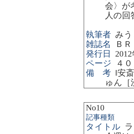
会〉が
人の回
執筆者
みう
雑誌名
ＢＲ
発行日
2012
ページ
４０
備 考
‖
安
ゅん［
No10
記事種類
タイトル
ラ