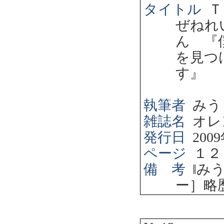
タイトル
Ｔ
ぜねれ
ん 『
を見つ
す』
執筆者
みう
雑誌名
オレ
発行日
2009
ページ
１２
備 考
‖
み
ー］略