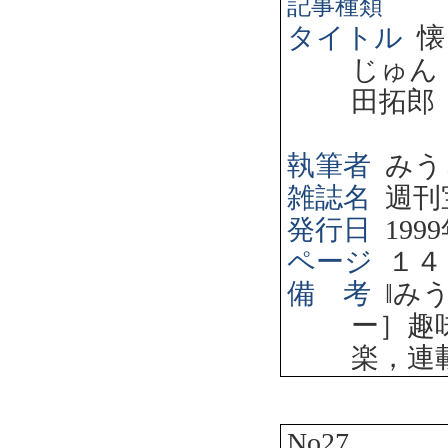
記事種類
タイトル
懐
じゅん
田拓郎
執筆者
みう
雑誌名
週刊
発行日
1999
ページ
１４
備 考
‖
み
ー］趣
楽，連
No27