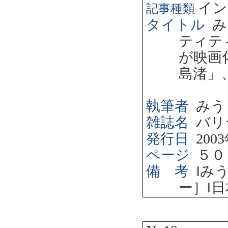
イン
記事種類
タイトル
み
ティテ
が映画
島渚」
執筆者
みう
雑誌名
バリ
発行日
2003
ページ
５０
備 考
‖
み
ー］
‖
日