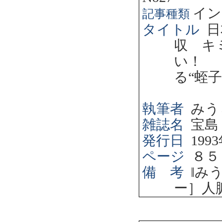
イン
記事種類
タイトル
日
収 キ
い！ 
る“蛭
執筆者
みう
雑誌名
宝島
発行日
1993
ページ
８５
備 考
‖
み
ー］人