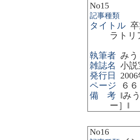
No15
記事種類
タイトル
卒
ラトリ
執筆者
みう
雑誌名
小説
発行日
2006
ページ
６６
備 考
‖
み
ー］
‖
No16