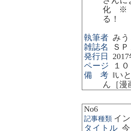
さんに
化 ※
る！ 
執筆者
みう
雑誌名
ＳＰ
発行日
2017
ページ
１０
備 考
‖
い
ん［漫
No6
イン
記事種類
タイトル
今