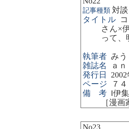
No22
対談
記事種類
タイトル
コ
さん×
って、
執筆者
みう
雑誌名
ａｎ
発行日
2002
ページ
７４
備 考
‖
伊
［漫画
No23