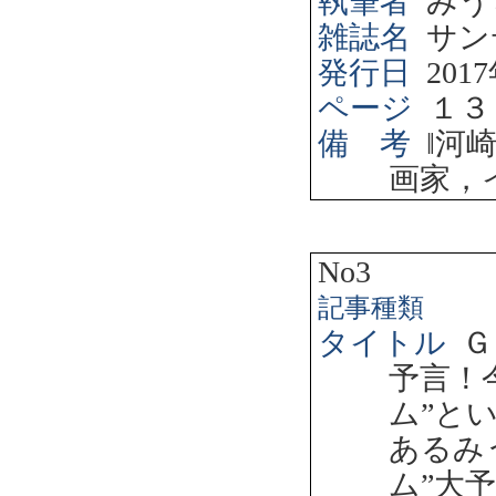
執筆者
みう
雑誌名
サン
発行日
2017
ページ
１３
備 考
‖
河
画家，
No3
記事種類
タイトル
Ｇ
予言！
ム”と
あるみ
ム”大