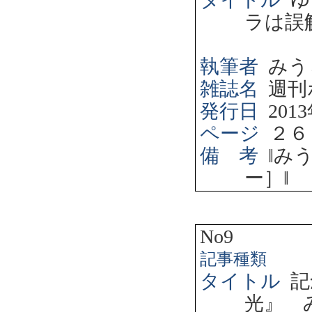
ラは誤
執筆者
みう
雑誌名
週刊
発行日
2013
ページ
２６
備 考
‖
み
ー］
‖
No9
記事種類
タイトル
記
光』 