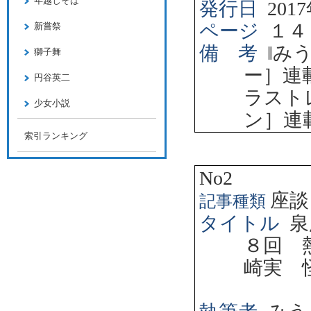
年越しそば
発行日
2017
ページ
１４
新嘗祭
備 考
‖
み
獅子舞
ー］連
円谷英二
ラスト
少女小説
ン］連
索引ランキング
No2
座談
記事種類
タイトル
泉
８回 
崎実 