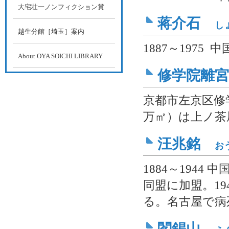
大宅壮一ノンフィクション賞
蒋介石
し
越生分館［埼玉］案内
1887～1975
About OYA SOICHI LIBRARY
修学院離
京都市左京区修
万㎡）は上ノ茶
汪兆銘
お
1884～194
同盟に加盟。1
る。名古屋で病
閻錫山