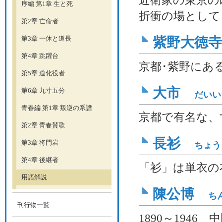
近衛家の東京の
序編 第1章 生と死
折衝の場として
第2章 亡命者
第3章 一休と道長
紫野大徳
第4章 跳躍台
京都･紫野にあ
第5章 道化役者
大市
第6章 九寸五分
だいい
青春編 第1章 叛逆の系譜
京都で有名な、
第2章 青春賛歌
長衫
第3章 将門岩
ちょう
第4章 後継者
「衫」は単衣の
用語解説
陳公博
ち
刊行物一覧
1890～194