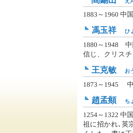
え
1883～1960
馮玉祥
ひ
1880～194
信じ、クリスチ
王克敏
お
1873～194
趙孟頫
ち
1254～132
祖に招かれ､英