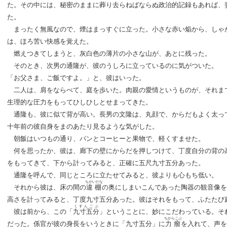
た。その中には、秘密のままに葬り去らねばならぬ政治的記録もあれば、
た。
まったく無風なので、煙はまっすぐに立った。小さな赤い焔から、しゃ
は、ほろ苦い快感を覚えた。
燃えつきてしまうと、灰白色の薄片の小さな山が、あとに残った。
そのとき、次男の通隆が、彼のうしろに立っているのに気がついた。
「お父さま、ご飯ですよ。」と、彼はいった。
二人は、肩をならべて、庭を歩いた。肉親の愛情というものが、それま
生理的な圧力をもってひしひしとせまってきた。
通隆も、彼に似て背が高い。長男の文隆は、丸顔で、からだもよく太っ
十年前の彼自身をまのあたり見るような気がした。
朝飯はいつもの通り、パンとコーヒーと果物で、軽くすませた。
何を思ったか、彼は、廊下の壁にからだを押しつけて、丁度自分の背の
をもってきて、下から計ってみると、正確に五尺九寸五分あった。
通隆を呼んで、同じところに立たせてみると、彼よりも心もち低い。
ちがいだな
それから彼は、床の間の
違棚
の奥にしまいこんであった陶器の観音像を
高さを計ってみると、丁度九寸五分あった。彼はそれをもって、ふたたび
くすんごぶ
彼は前から、この「
九寸五分
」ということに、妙にこだわっている。そ
ちからこぶ
だった。係官が彼の身長をいうときに「九寸五分」に
力瘤
を入れて、声を