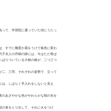
負って、学習院に通っていた頃にうたっ
は、すでに幾度か霜をうけて狐色に変わ
代子夫人の丹精の跡には、今はただ骨ば
へばりついている大根の株が、二つ三つ
が二、三羽、それぞれの姿勢で、立って
りは、しばらく手入れをしないと見え
青のあざやかな色がやわらかな朝の光を
類の束をとり出して、それに火をつけ