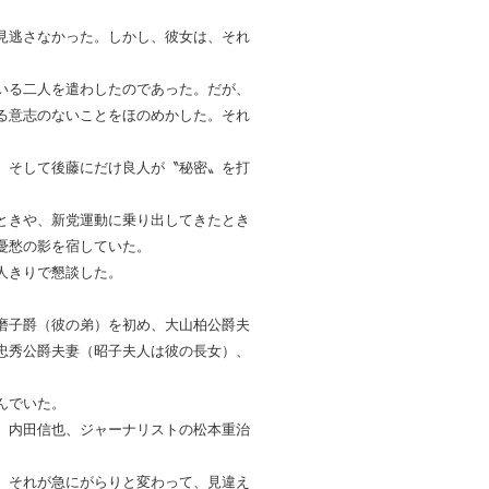
見逃さなかった。しかし、彼女は、それ
いる二人を遣わしたのであった。だが、
る意志のないことをほのめかした。それ
。
。そして後藤にだけ良人が〝秘密〟を打
ときや、新党運動に乗り出してきたとき
憂愁の影を宿していた。
人きりで懇談した。
磨子爵（彼の弟）を初め、大山柏公爵夫
忠秀公爵夫妻（昭子夫人は彼の長女）、
んでいた。
、内田信也、ジャーナリストの松本重治
。それが急にがらりと変わって、見違え