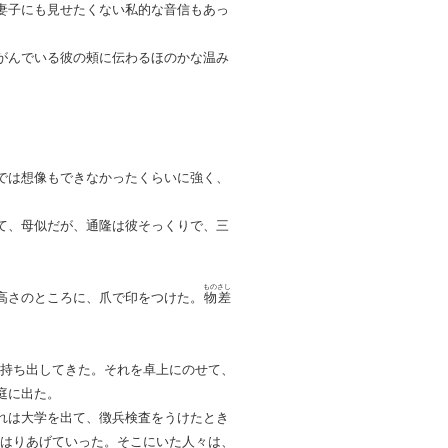
妻子にも見せたくない私的な音信もあっ
がんでいる彼の頰に伝わるほのかな温み
では想像もできなかったくらいに強く、
て、母似だが、通隆は彼そっくりで、三
ものさし
高さのところに、爪で印をつけた。
物差
持ち出してきた。それを卓上にのせて、
庭に出た。
れは大学を出て、徴兵検査をうけたとき
はりあげていった。そこにいた人々は、