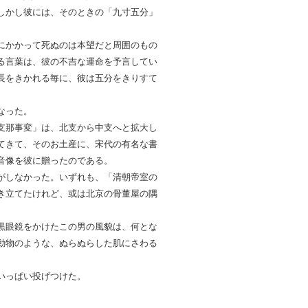
しかし彼には、そのときの「九寸五分」
にかかって死ぬのは本望だと周囲のもの
る言葉は、彼の不吉な運命を予言してい
長をきかれる毎に、彼は五分をきりすて
なった。
支那事変」は、北支から中支へと拡大し
てきて、そのお土産に、宋代の有名な書
音像を彼に贈ったのである。
がしなかった。いずれも、「清朝帝室の
き立てたけれど、或は北京の骨董屋の隅
黒眼鏡をかけたこの男の風貌は、何とな
動物のような、ぬらぬらした肌にさわる
いっぱい投げつけた。