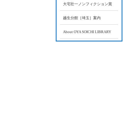
大宅壮一ノンフィクション賞
越生分館［埼玉］案内
About OYA SOICHI LIBRARY