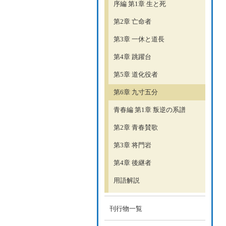
序編 第1章 生と死
第2章 亡命者
第3章 一休と道長
第4章 跳躍台
第5章 道化役者
第6章 九寸五分
青春編 第1章 叛逆の系譜
第2章 青春賛歌
第3章 将門岩
第4章 後継者
用語解説
刊行物一覧