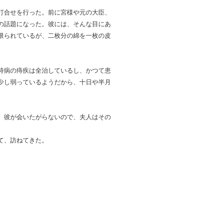
打合せを行った。前に宮様や元の大臣、
の話題になった。彼には、そんな目にあ
限られているが、二枚分の綿を一枚の皮
持病の痔疾は全治しているし、かつて患
少し弱っているようだから、十日や半月
。彼が会いたがらないので、夫人はその
て、訪ねてきた。