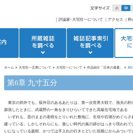
｜
評論家･大宅壮一について
｜
アクセス
｜
料
ホーム
大宅壮一文庫について
大宅壮一について
作品紹介「日本の遺書」
第
第6章 九寸五分
東京の郊外でも、荻外荘のあるあたりは、第一次世界大戦で、漁夫の利
膨張したときに、武蔵野の一角をきりひらいてできた高級住宅地である
いずれも、昔のままの老樹をとりいれた敷地に、生垣や石塀がめぐらさ
建っている。しかしそれらにも、激しい時代の嵐の跡がはっきり現われて
いになっている庭樹、かつては手入れの行きとどいた垣根にからみついて