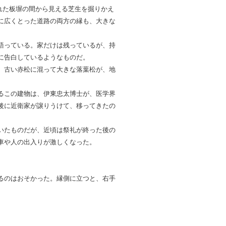
れた板塀の間から見える芝生を掘りかえ
に広くとった道路の両方の縁も、大きな
語っている。家だけは残っているが、持
に告白しているようなものだ。
、古い赤松に混って大きな落葉松が、地
るこの建物は、伊東忠太博士が、医学界
後に近衛家が譲りうけて、移ってきたの
いたものだが、近頃は祭礼が終った後の
車や人の出入りが激しくなった。
るのはおそかった。縁側に立つと、右手