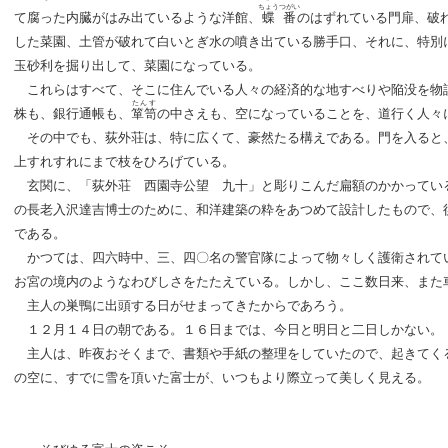
ちょうつがい
て腐った内臓がはみ出ているような洋館、
蝶番
のはずれている門扉、破
した菜園、土管が破れて白いとぎ水の噴き出ている勝手口、それに、特別
玉砂利を掘り出して、菜園になっている。
これらはすべて、そこに住んでいる人々の経済的な地すべりや陥没を物
たんす
株も、銀行通帳も、
箪笥
の中さえも、空になっていることを、道行く人々
その中でも、荻外荘は、特に広くて、豪然たる構えである。門を入ると
上すれすれにまで枝をひろげている。
玄関に、「荻外荘 西園寺公望 九十」と彫りこんだ扁額のかかってい
の長老入沢達吉博士のために、和洋建築の粋をあつめて設計したもので、
である。
かつては、四六時中、三、四〇名の警官隊によって物々しく護衛されて
お宮の境内のようなわびしさをたたえている。しかし、ここ数日来、また
主人の巣鴨に出頭する日がせまってきたからであろう。
１２月１４日の朝である。１６日までは、今日と明日と二日しかない。
主人は、昨夜おそくまで、書類や手紙の整理をしていたので、起きてく
の空に、すでに雪を頂いた富士が、いつもより際立って美しく見える。