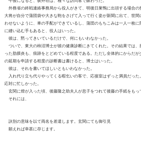
午後になると、荻外荘は、種々な訪問客で賑わった。
外務省の終戦連絡事務局から役人がきて、明後日巣鴨に出頭する場合の
大将が自分で蒲団袋や大きな鞄をさげて入って行く姿が新聞に出て、世間
わせないように、車の手配ができているし、蒲団のもちこみは一人一枚に
に縫い込む手もあると、役人はいった。
彼は、黙ってきいているだけで、何にもいわなかった。
ついで、東大の柿沼博士が彼の健康診断にきてくれた。その結果では、
った肋膜炎も、痕跡をとどめている程度である。ただし全体的にからだが
の延期を申請する程度の診断書は書けると、博士はいった。
彼は、それを書いてほしいともいわなかった。
入れ代り立ち代りやってくる暇乞いの客で、応接室はずっと満員だった
応対に忙しかった。
玄関に燈が入った頃、後藤隆之助夫人が息子をつれて後藤の手紙をもっ
それには、
訣別の意味を以て両名を差遣します。玄関にても御引見
願えれば幸甚に存じます。