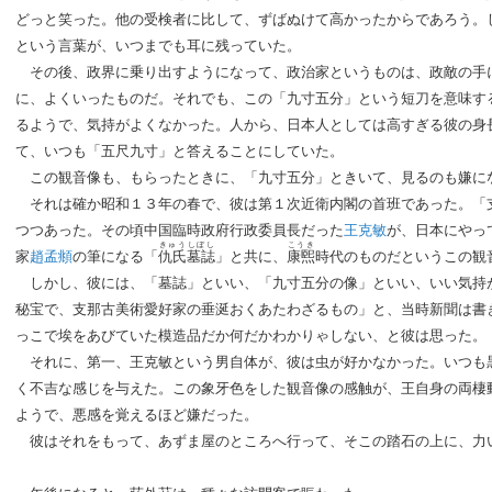
どっと笑った。他の受検者に比して、ずばぬけて高かったからであろう。
という言葉が、いつまでも耳に残っていた。
その後、政界に乗り出すようになって、政治家というものは、政敵の手
に、よくいったものだ。それでも、この「九寸五分」という短刀を意味す
るようで、気持がよくなかった。人から、日本人としては高すぎる彼の身
て、いつも「五尺九寸」と答えることにしていた。
この観音像も、もらったときに、「九寸五分」ときいて、見るのも嫌に
それは確か昭和１３年の春で、彼は第１次近衛内閣の首班であった。「
つつあった。その頃中国臨時政府行政委員長だった
王克敏
が、日本にやっ
きゅうしぼし
こうき
家
趙孟頫
の筆になる「
仇氏墓誌
」と共に、
康煕
時代のものだというこの観
しかし、彼には、「墓誌」といい、「九寸五分の像」といい、いい気持
秘宝で、支那古美術愛好家の垂涎おくあたわざるもの」と、当時新聞は書
っこで埃をあびていた模造品だか何だかわかりゃしない、と彼は思った。
それに、第一、王克敏という男自体が、彼は虫が好かなかった。いつも
く不吉な感じを与えた。この象牙色をした観音像の感触が、王自身の両棲
ようで、悪感を覚えるほど嫌だった。
彼はそれをもって、あずま屋のところへ行って、そこの踏石の上に、力