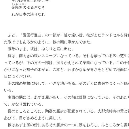
そびゆる富士の姿こそ
きんおうむけつ
金甌無欠
ゆるぎなき
わが日本の誇りなれ
ふと、「愛国行進曲」の一節が、遙か遠い昔、彼がまだランドセルを背
た歌ででもあるかのように、彼の頭に浮かんできた。
寝巻のまま、彼は、ぶらりと庭に出た。
庭は、南向きの緩いスロープになっている。それを蔽っている広い芝生
っているが、下の方の一部は、掘りかえされて菜園になっている。この千
かりになった茄子の木が五、六本と、わずかな葉が青さをとどめて地面に
目につくだけだ。
南の端の垣根に接して、小さな池がある。その近くに青銅でつくった鶴
いる。
南西の隅には、あずま屋があり、その前は藤棚になっている。そのあた
て、かなり荒れている。
庭のところどころに、陶器の腰掛が配置されている。支那焼特有の黄と
あびて、目がさめるように美しい。
彼はあずま屋の傍にあるその腰掛の一つに腰をおろし、ふところから書