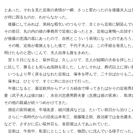
とあった。それを見た近衛の表情が一瞬、さっと変わったのを後藤夫人は
が何に因るものか、わからなかった。
後藤にしてみれば、単純な暇乞いのつもりで、古くから近衛に馴染んで
その前日、丸の内の彼の事務所で近衛に会ったとき、近衛は巣鴨へ出頭す
が後藤の意識の底にあったので、自然とこういう表現になったのであろう
その晩、近衛が着換えをした後で、千代子夫人は、この手紙を発見した
明けたものと思いこんで、夫人自身も腹をきめた。
翌１５日になると、荻外荘は、久しぶりで、主人が組閣の大命を拝した
に比して、勝るとも劣らぬ混雑を呈した。しかしそれは、葬式以上に深い
いつもより早く床をはなれた近衛は、塚本を呼んで、二十分ばかりも二
塚本は、ひとりで、すぐに外に出かけて行った。
午後になると、最近欧州からアメリカ経由で帰ってきたばかりの近衛秀
妻（武子夫人は彼の妹）、水谷川忠麿男爵夫妻（忠麿は彼の実弟）、島津
その他の親戚が続々つめかけてきた。
側近の富田健治、牛場友彦、細川護貞などは、たいてい前日から泊りこ
さらに一高時代からの旧友山本有三、後藤隆之助、政治家では金光庸夫
などで、さすがに広い荻外荘も、各部屋は人であふれていた。
近衛は、午前中、私室にとじこもって、物思いに沈んでいる様子だった