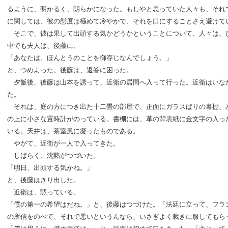
るように、明かるく、朗らかになった。もしやと思っていた人々も、それ
に関しては、彼の態度は極めて冷やかで、それを口にすることさえ避けて
そこで、彼は果して出頭する気かどうかということについて、人々は、
中でも夫人は、後藤に、
「あなたは、ほんとうのことを御存じなんでしょう。」
と、つめよった。後藤は、返答に困った。
夕飯後、後藤は山本を誘って、近衛の居間へ入って行った。近衛はいな
た。
それは、庭の方につき出た十二畳の部屋で、正面にガラスばりの書棚、
の上に小さな置時計がのっている。書棚には、革の背表紙に金文字の入っ
いる。天井は、茶室風に凝ったものである。
やがて、近衛が一人で入ってきた。
しばらく、沈黙がつづいた。
「明日、出頭する気かね。」
と、後藤はきり出した。
近衛は、黙っている。
「僕の第一の希望はだね。」と、後藤はつづけた。「法廷に立って、フラ
の所信をのべて、それで悪いというんなら、いさぎよく裁きに服してもら