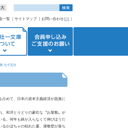
金一覧
｜
サイトマップ
｜
お問い合わせ
｜
6章 九寸五分
を占めて、日本の資本主義経済が急激に
れ、和洋とりどりの豪壮な〝お屋敷〟が
いる。何年も鋏が入らなくて伸びほうだ
いるかぼちゃの枯れた蔓、漆喰壁が落ち