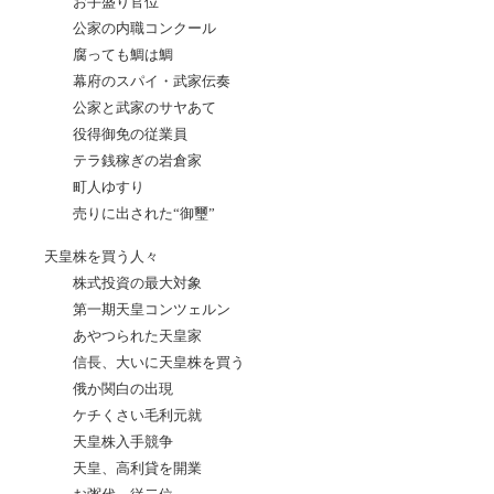
お手盛り官位
公家の内職コンクール
腐っても鯛は鯛
幕府のスパイ・武家伝奏
公家と武家のサヤあて
役得御免の従業員
テラ銭稼ぎの岩倉家
町人ゆすり
売りに出された“御璽”
天皇株を買う人々
株式投資の最大対象
第一期天皇コンツェルン
あやつられた天皇家
信長、大いに天皇株を買う
俄か関白の出現
ケチくさい毛利元就
天皇株入手競争
天皇、高利貸を開業