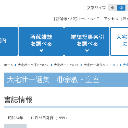
｜
評論家･大宅壮一について
｜
アクセス
｜
料
ホーム
大宅壮一文庫について
大宅壮一について
大宅壮一著作リスト
>
大
大宅壮一選集 ⑪宗教・皇室
書誌情報
昭和34年 12月25日発行（1959）