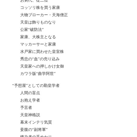
お粥代、従二位
コッソリ株を買う家康
大物ブローカー・天海僧正
天皇は飾りものなり
公家“破防法”
家康、大株主となる
マッカーサーと家康
水戸家に買わせた皇室株
秀忠の“血”の売り込み
天皇家への押しかけ女御
カワラ版“曲学阿世”
“予想屋”としての勤皇学者
人間の盲点
お抱え学者
予言者
天皇神格説
幕末インテリ気質
妾腹の“副将軍”
権力者の手ぬかり