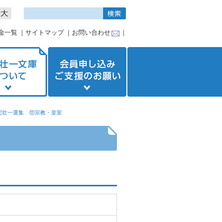
金一覧
｜
サイトマップ
｜
お問い合わせ
｜
宅壮一選集 ⑪宗教・皇室