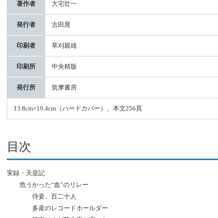
著作者
大宅壮一
発行者
古田晁
印刷者
草刈親雄
印刷所
中央精版
発行所
筑摩書房
13.8cm×19.4cm（ハードカバー）、本文256頁
目次
実録・天皇記
危うかった“血”のリレー
侍妾、百二十人
多産のレコードホールダー