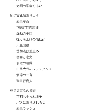
光圀の学者ぐるい
勤皇実践派乗り出す
勤皇革命
“教祖”竹内式部
煽動の手口
捏っち上げの“陰謀”
天皇開眼
垂加流は差止め
密書と恋文
側近の暗躍
山県大弐のレジスタンス
酒席の一言
勤皇行商人
尊皇攘夷党の擡頭
京都お手入れ競争
バスに乗り遅れるな
勤皇ラッシュ