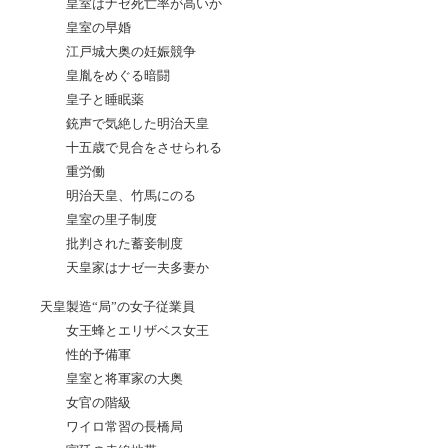
皇室はナゼ死亡率が高いか
皇室の早婚
江戸城大奥の妊娠競争
皇胤をめぐる暗闘
皇子と睡眠薬
銃声で気絶した明治天皇
十五歳で見合をさせられる
重労働
明治天皇、竹馬にのる
皇室の里子制度
批判された蓄妾制度
天皇家はナゼ一夫多妻か
天皇製造“局”の女子従業員
女王蜂とエリザベス女王
性的予備軍
皇室と将軍家の大奥
女官の階級
ワイロ常習の長橋局