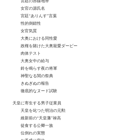
宮廷の赤線地帯
女官の源氏名
宮廷“ありんす”言葉
性的倒錯性
女官気質
大奥における同性愛
政権を賭けた大奥寵愛ダービー
肉体テスト
大奥女中の給与
鈴を鳴らす夜の将軍
神聖なる閨の祭典
きぬぎぬの報告
徹底的なヌード試験
天皇に寄生する男子従業員
天皇を叱つた明治の元勲
維新前の“天皇藩”禄高
徒食する公卿一族
位倒れの実態