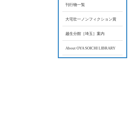
刊行物一覧
大宅壮一ノンフィクション賞
越生分館［埼玉］案内
About OYA SOICHI LIBRARY