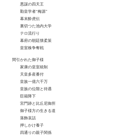
悪謀の四天王
勤皇学者“梅源”
幕末酔虎伝
裏切つた池内大学
テロ流行り
幕府の朝廷懐柔策
皇室株争奪戦
間引かれた御子様
家康の皇室統制
天皇多産番付
皇族一億六千万
皇族の位階と待遇
臣籍降下
宮門跡と比丘尼御所
御子様方の生きる道
落飾哀話
押しかけ養子
四通りの親子関係