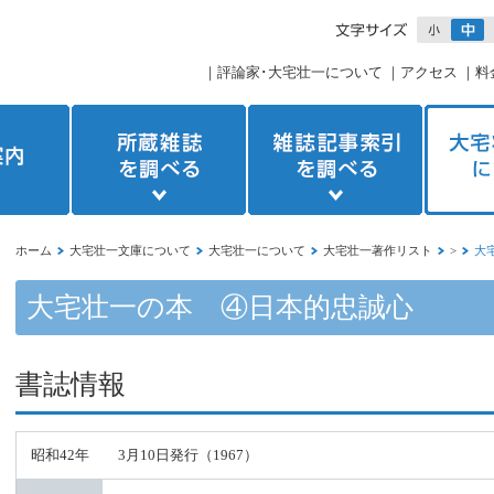
｜
評論家･大宅壮一について
｜
アクセス
｜
料
ホーム
大宅壮一文庫について
大宅壮一について
大宅壮一著作リスト
>
大
大宅壮一の本 ④日本的忠誠心
書誌情報
昭和42年 3月10日発行（1967）