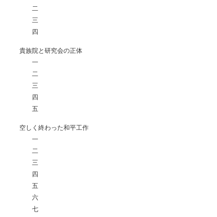
二
三
四
貴族院と研究会の正体
一
二
三
四
五
空しく終わった和平工作
一
二
三
四
五
六
七