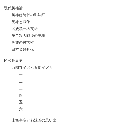
現代英雄論
英雄は時代の影法師
英雄と戦争
民族統一の英雄
第二次大戦後の英雄
英雄の民族性
日本英雄列伝
昭和政界史
西園寺イズム近衛イズム
一
二
三
四
五
六
上海事変と郭沫若の思い出
一