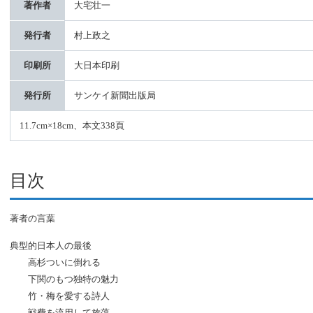
著作者
大宅壮一
発行者
村上政之
印刷所
大日本印刷
発行所
サンケイ新聞出版局
11.7cm×18cm、本文338頁
目次
著者の言葉
典型的日本人の最後
高杉ついに倒れる
下関のもつ独特の魅力
竹・梅を愛する詩人
戦費を流用して放蕩