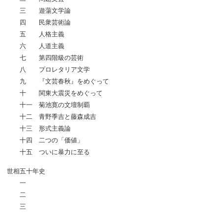
三 遊蕩文学論
四 民衆芸術論
五 人格主義
六 人道主義
七 第四階級の芸術
八 プロレタリア文学
九 『文芸春秋』をめぐって
十 関東大震災をめぐって
十一 菊池寛の文壇制覇
十二 青野季吉と藤森成吉
十三 形式主義論
十四 二つの「価値」
十五 ついに暴力に至る
世相五十年史
一
二
三