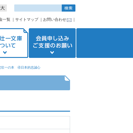
金一覧
｜
サイトマップ
｜
お問い合わせ
｜
宅壮一の本 ④日本的忠誠心