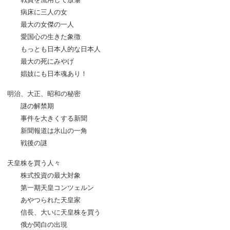
病床に三人の女
最大の女傑の一人
愛国心の生きた象徴
もっとも日本人的な日本人
最大の死にみやげ
娼妓にも日本魂あり！
明治、大正、昭和の秘密
謎の解禁期
事件を大きくする新聞
新聞報道は氷山の一角
戦後の謎
天皇株を買う人々
株式投資の最大対象
第一期天皇コンツェルン
あやつられた天皇家
信長、大いに天皇株を買う
俄か関白の出現