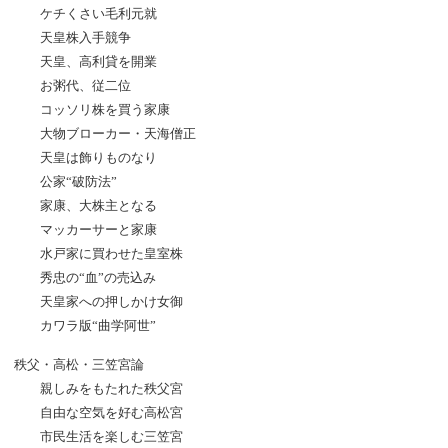
ケチくさい毛利元就
天皇株入手競争
天皇、高利貸を開業
お粥代、従二位
コッソリ株を買う家康
大物ブローカー・天海僧正
天皇は飾りものなり
公家“破防法”
家康、大株主となる
マッカーサーと家康
水戸家に買わせた皇室株
秀忠の“血”の売込み
天皇家への押しかけ女御
カワラ版“曲学阿世”
秩父・高松・三笠宮論
親しみをもたれた秩父宮
自由な空気を好む高松宮
市民生活を楽しむ三笠宮