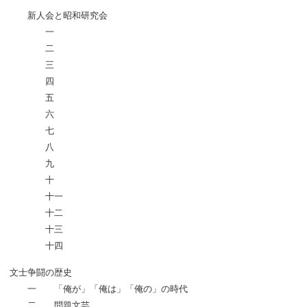
新人会と昭和研究会
一
二
三
四
五
六
七
八
九
十
十一
十二
十三
十四
文士争闘の歴史
一 「俺が」「俺は」「俺の」の時代
二 問題文芸