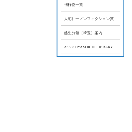
刊行物一覧
大宅壮一ノンフィクション賞
越生分館［埼玉］案内
About OYA SOICHI LIBRARY