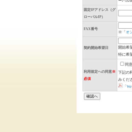
ーバル
固定IPアドレス（グ
ローバルIP）
FAX番号
※「
オ
開始希
契約開始希望日
特に希
同
利用規定への同意
※
下記の
必須
みくだ
「We