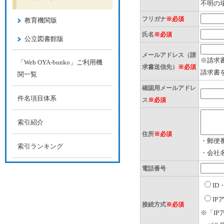
不明の
フリガナ
※必須
教育機関版
氏名
※必須
公立図書館版
メールアドレス（請
※請求
「Web OYA-bunko」ご利用機
求書送信先）
※必須
請求書
関一覧
確認用メールアドレ
件名項目体系
ス
※必須
索引紹介
住所
※必須
・郵便
索引ランキング
・会社
電話番号
I
I
接続方式
※必須
※「I