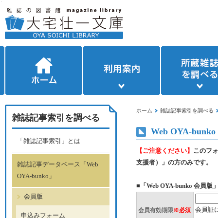
ホーム
雑誌記事索引を調べる
個人賛助会員の会員番号●
個人賛助会員の会員番号●
雑誌記事索引を調べる
桁を入力してください。
桁を入力してください。
Web OYA-b
不明の場合は「不明」と入
不明の場合は「不明」と入
「雑誌記事索引」とは
力してください。
力してください。
【ご注意ください】
このフ
支援者）」の方のみです。
雑誌記事データベース「Web
OYA-bunko」
■「Web OYA-bunko 会
会員版
会員証
会員有効期限
※必須
申込みフォーム