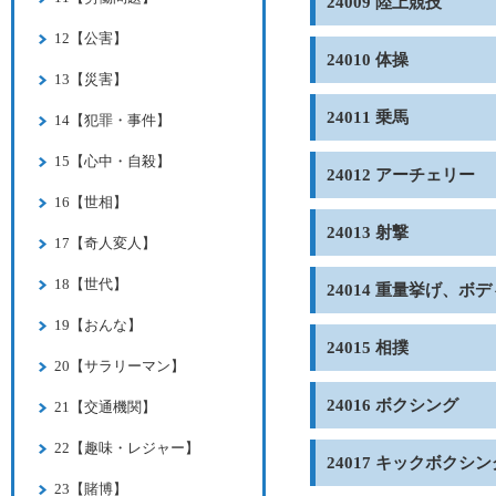
24009 陸上競技
12【公害】
24010 体操
13【災害】
24011 乗馬
14【犯罪・事件】
15【心中・自殺】
24012 アーチェリー
16【世相】
24013 射撃
17【奇人変人】
18【世代】
24014 重量挙げ、ボ
19【おんな】
24015 相撲
20【サラリーマン】
24016 ボクシング
21【交通機関】
22【趣味・レジャー】
24017 キックボクシン
23【賭博】